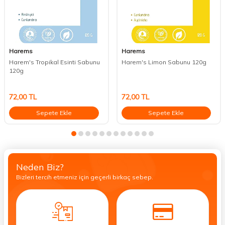
Harems
Harems
Harem's Tropikal Esinti Sabunu
Harem's Limon Sabunu 120g
120g
72,00
TL
72,00
TL
Sepete Ekle
Sepete Ekle
Neden Biz?
Bizleri tercih etmeniz için geçerli birkaç sebep.