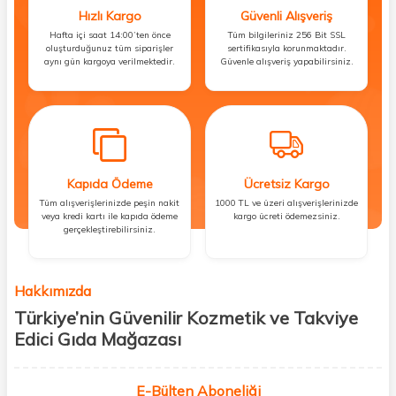
Hızlı Kargo
Güvenli Alışveriş
Hafta içi saat 14:00’ten önce
Tüm bilgileriniz 256 Bit SSL
oluşturduğunuz tüm siparişler
sertifikasıyla korunmaktadır.
aynı gün kargoya verilmektedir.
Güvenle alışveriş yapabilirsiniz.
Kapıda Ödeme
Ücretsiz Kargo
Tüm alışverişlerinizde peşin nakit
1000 TL ve üzeri alışverişlerinizde
veya kredi kartı ile kapıda ödeme
kargo ücreti ödemezsiniz.
gerçekleştirebilirsiniz.
Hakkımızda
Türkiye’nin Güvenilir Kozmetik ve Takviye
Edici Gıda Mağazası
Güzellik, sağlık ve iyi hissetmek herkesin hakkı! Biz de bu vizyonla, hem
kişisel bakım hem de takviye edici gıda ürünlerini sizlerle
E-Bülten Aboneliği