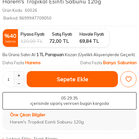
Harem's Tropikal Esinti Sabunu 120g
Ürün Kodu:
60026
Barkod:
8699947708050
Piyasa Fiyatı
Satış Fiyatı
Havale Fiyatı
%
40
120,00
TL
72,00
TL
69,84
TL
İndirim
Bu Ürünü Satın Al
1 TL Parapuan
Kazan
(Üyelikli Alışverişlerde Geçerli)
Harems
Banyo Sabunları
Daha Fazla
Daha Fazla
Sepete Ekle
05
:29
:34
içerisinde sipariş verirsen bugün kargoda
Öne Çıkan Bilgiler
Harem's Tropikal Esinti Sabunu 120g
Listeye Ekle
Fiyat Alarmı