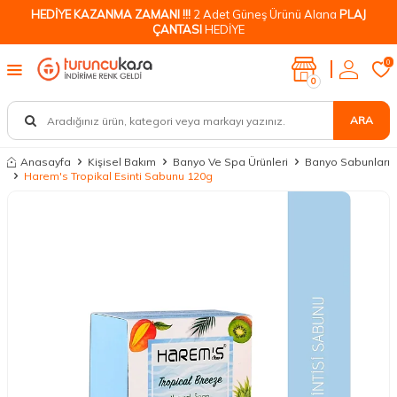
HEDİYE KAZANMA ZAMANI !!!
2 Adet Güneş Ürünü Alana
PLAJ
ÇANTASI
HEDİYE
0
0
ARA
Anasayfa
Kişisel Bakım
Banyo Ve Spa Ürünleri
Banyo Sabunları
Harem's Tropikal Esinti Sabunu 120g