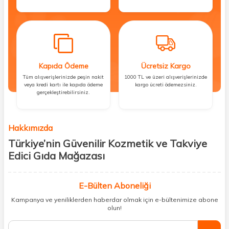
Kapıda Ödeme
Ücretsiz Kargo
Tüm alışverişlerinizde peşin nakit
1000 TL ve üzeri alışverişlerinizde
veya kredi kartı ile kapıda ödeme
kargo ücreti ödemezsiniz.
gerçekleştirebilirsiniz.
Hakkımızda
Türkiye’nin Güvenilir Kozmetik ve Takviye
Edici Gıda Mağazası
Güzellik, sağlık ve iyi hissetmek herkesin hakkı! Biz de bu vizyonla, hem
kişisel bakım hem de takviye edici gıda ürünlerini sizlerle
E-Bülten Aboneliği
buluşturuyoruz. Artık mağaza mağaza dolaşmanıza gerek yok;
Kampanya ve yeniliklerden haberdar olmak için e-bültenimize abone
ihtiyacınız olan her şeyi tek bir çatı altında topluyor ve kapınıza kadar
olun!
güvenle ulaştırıyoruz.
%100 orijinal kozmetik ve sağlık ürünleriyle güzelliğinizi tamamlayabilir,