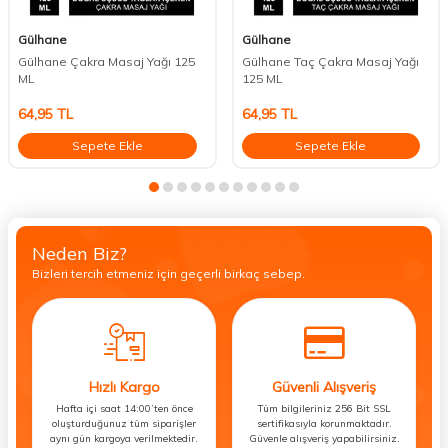
Gülhane
Gülhane
Gülhane Çakra Masaj Yağı 125
Gülhane Taç Çakra Masaj Yağı
ML
125 ML
64,95
TL
64,95
TL
Sepete Ekle
Sepete Ekle
Neden Biz?
Bizleri tercih etmeniz için geçerli birkaç sebep.
Hızlı Kargo
Güvenli Alışveriş
Hafta içi saat 14:00’ten önce
Tüm bilgileriniz 256 Bit SSL
oluşturduğunuz tüm siparişler
sertifikasıyla korunmaktadır.
aynı gün kargoya verilmektedir.
Güvenle alışveriş yapabilirsiniz.