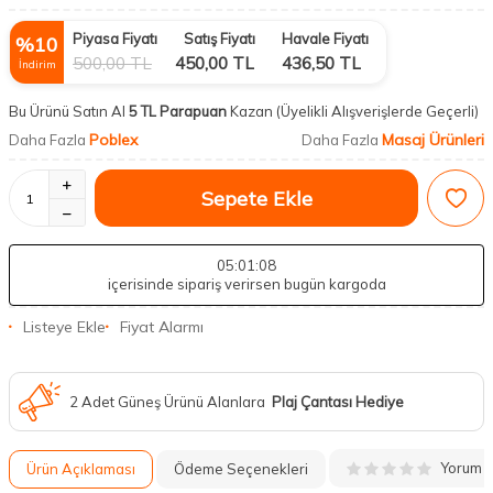
Piyasa Fiyatı
Satış Fiyatı
Havale Fiyatı
%
10
500,00
TL
450,00
TL
436,50
TL
İndirim
Bu Ürünü Satın Al
5 TL Parapuan
Kazan
(Üyelikli Alışverişlerde Geçerli)
Poblex
Masaj Ürünleri
Daha Fazla
Daha Fazla
Sepete Ekle
05
:01
:07
içerisinde sipariş verirsen bugün kargoda
Listeye Ekle
Fiyat Alarmı
2 Adet Güneş Ürünü Alanlara
Plaj Çantası Hediye
Yorum
Ürün Açıklaması
Ödeme Seçenekleri