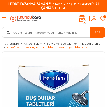
HEDİYE KAZANMA ZAMANI !!!
2 Adet Güneş Ürünü Alana
PLAJ
ÇANTASI
HEDİYE
0
0
ARA
Anasayfa
Kişisel Bakım
Banyo Ve Spa Ürünleri
Masaj Ürünleri
Benefico Poblex Duş Buhar Tabletleri Mentol (6 tablet x 25 gr)