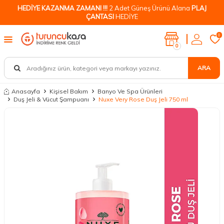
HEDİYE KAZANMA ZAMANI !!!
2 Adet Güneş Ürünü Alana
PLAJ
ÇANTASI
HEDİYE
0
0
ARA
Anasayfa
Kişisel Bakım
Banyo Ve Spa Ürünleri
Duş Jeli & Vücut Şampuanı
Nuxe Very Rose Duş Jeli 750 ml