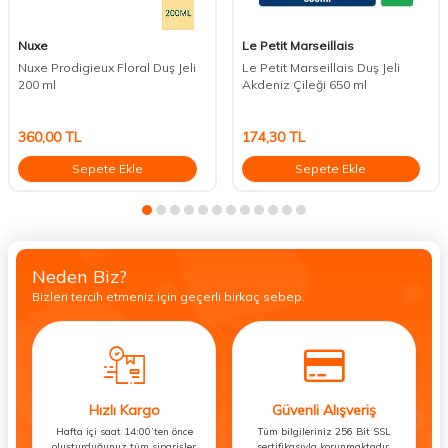
Nuxe
Le Petit Marseillais
Nuxe Prodigieux Floral Duş Jeli
Le Petit Marseillais Duş Jeli
200 ml
Akdeniz Çileği 650 ml
360,00
TL
174,30
TL
Sepete Ekle
Sepete Ekle
Neden Biz?
Bizleri tercih etmeniz için geçerli birkaç sebep.
Hızlı Kargo
Güvenli Alışveriş
Hafta içi saat 14:00’ten önce
Tüm bilgileriniz 256 Bit SSL
oluşturduğunuz tüm siparişler
sertifikasıyla korunmaktadır.