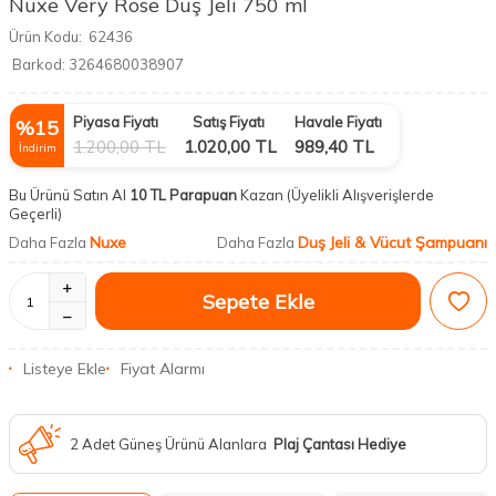
Nuxe Very Rose Duş Jeli 750 ml
Ürün Kodu:
62436
Barkod:
3264680038907
Piyasa Fiyatı
Satış Fiyatı
Havale Fiyatı
%
15
1.200,00
TL
1.020,00
TL
989,40
TL
İndirim
Bu Ürünü Satın Al
10 TL Parapuan
Kazan
(Üyelikli Alışverişlerde
Geçerli)
Nuxe
Duş Jeli & Vücut Şampuanı
Daha Fazla
Daha Fazla
Sepete Ekle
Listeye Ekle
Fiyat Alarmı
2 Adet Güneş Ürünü Alanlara
Plaj Çantası Hediye