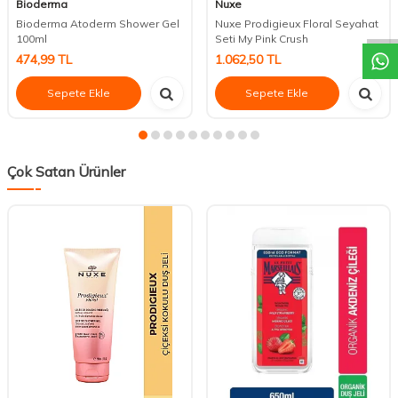
DESTEK
Bioderma
Nuxe
Bioderma Atoderm Shower Gel
Nuxe Prodigieux Floral Seyahat
100ml
Seti My Pink Crush
474,99
TL
1.062,50
TL
Sepete Ekle
Sepete Ekle
Çok Satan Ürünler