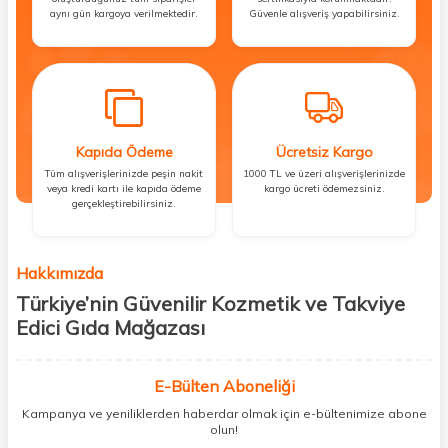
aynı gün kargoya verilmektedir.
Güvenle alışveriş yapabilirsiniz.
Kapıda Ödeme
Ücretsiz Kargo
Tüm alışverişlerinizde peşin nakit
1000 TL ve üzeri alışverişlerinizde
veya kredi kartı ile kapıda ödeme
kargo ücreti ödemezsiniz.
gerçekleştirebilirsiniz.
Hakkımızda
Türkiye’nin Güvenilir Kozmetik ve Takviye
Edici Gıda Mağazası
Güzellik, sağlık ve iyi hissetmek herkesin hakkı! Biz de bu vizyonla, hem
kişisel bakım hem de takviye edici gıda ürünlerini sizlerle
E-Bülten Aboneliği
buluşturuyoruz. Artık mağaza mağaza dolaşmanıza gerek yok;
Kampanya ve yeniliklerden haberdar olmak için e-bültenimize abone
ihtiyacınız olan her şeyi tek bir çatı altında topluyor ve kapınıza kadar
olun!
güvenle ulaştırıyoruz.