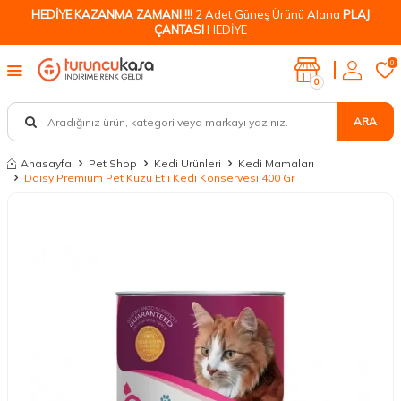
HEDİYE KAZANMA ZAMANI !!!
2 Adet Güneş Ürünü Alana
PLAJ
ÇANTASI
HEDİYE
0
0
ARA
Anasayfa
Pet Shop
Kedi Ürünleri
Kedi Mamaları
Daisy Premium Pet Kuzu Etli Kedi Konservesi 400 Gr