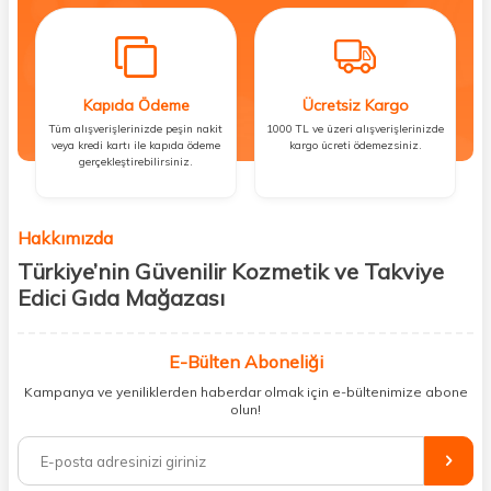
Kapıda Ödeme
Ücretsiz Kargo
Tüm alışverişlerinizde peşin nakit
1000 TL ve üzeri alışverişlerinizde
veya kredi kartı ile kapıda ödeme
kargo ücreti ödemezsiniz.
gerçekleştirebilirsiniz.
Hakkımızda
Türkiye’nin Güvenilir Kozmetik ve Takviye
Edici Gıda Mağazası
Güzellik, sağlık ve iyi hissetmek herkesin hakkı! Biz de bu vizyonla, hem
kişisel bakım hem de takviye edici gıda ürünlerini sizlerle
E-Bülten Aboneliği
buluşturuyoruz. Artık mağaza mağaza dolaşmanıza gerek yok;
Kampanya ve yeniliklerden haberdar olmak için e-bültenimize abone
ihtiyacınız olan her şeyi tek bir çatı altında topluyor ve kapınıza kadar
olun!
güvenle ulaştırıyoruz.
%100 orijinal kozmetik ve sağlık ürünleriyle güzelliğinizi tamamlayabilir,
vücudunuzu desteklemek için güvenilir takviye edici gıdalara