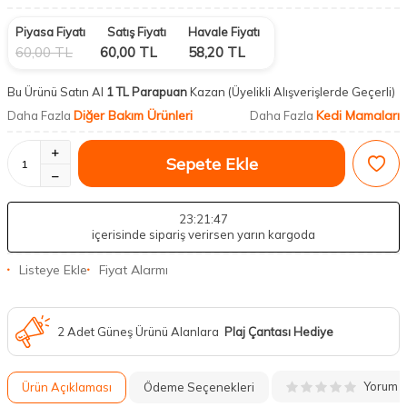
Piyasa Fiyatı
Satış Fiyatı
Havale Fiyatı
60,00
TL
60,00
TL
58,20
TL
Bu Ürünü Satın Al
1 TL Parapuan
Kazan
(Üyelikli Alışverişlerde Geçerli)
Diğer Bakım Ürünleri
Kedi Mamaları
Daha Fazla
Daha Fazla
Sepete Ekle
23
:21
:46
içerisinde sipariş verirsen yarın kargoda
Listeye Ekle
Fiyat Alarmı
2 Adet Güneş Ürünü Alanlara
Plaj Çantası Hediye
Yorum
Ürün Açıklaması
Ödeme Seçenekleri