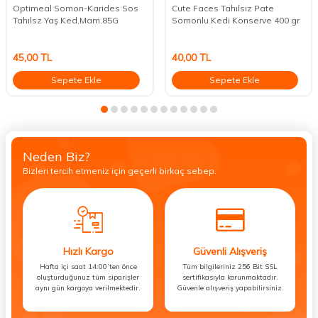
Optimeal Somon-Karides Sos
Cute Faces Tahılsız Pate
Tahılsz Yaş Ked.Mam.85G
Somonlu Kedi Konserve 400 gr
45,00
TL
40,00
TL
Sepete Ekle
Sepete Ekle
Neden Biz?
Bizleri tercih etmeniz için geçerli birkaç sebep.
Hızlı Kargo
Güvenli Alışveriş
Hafta içi saat 14:00’ten önce
Tüm bilgileriniz 256 Bit SSL
oluşturduğunuz tüm siparişler
sertifikasıyla korunmaktadır.
aynı gün kargoya verilmektedir.
Güvenle alışveriş yapabilirsiniz.