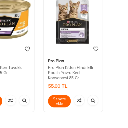
Pro Plan
Cute 
itten Tavuklu
Pro Plan Kitten Hindi Etli
Cute 
5 Gr
Pouch Yavru Kedi
Stick 
Konservesi 85 Gr
55,00
TL
45,0
Sepete
Sep
Ekle
Ek