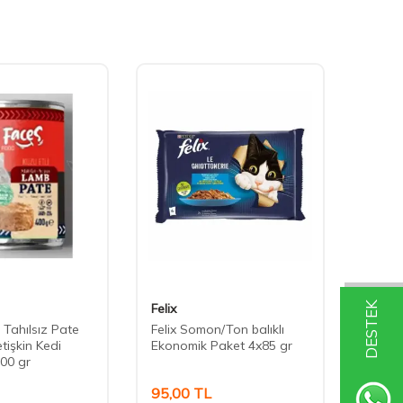
DESTEK
Felix
Cute 
 Tahılsız Pate
Felix Somon/Ton balıklı
Cute F
etişkin Kedi
Ekonomik Paket 4x85 gr
Somonl
00 gr
Konse
95,00
TL
40,0