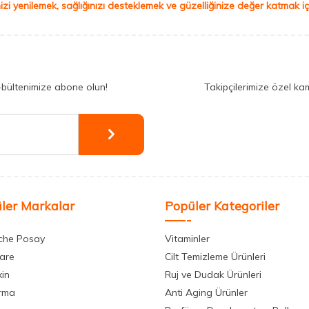
izi yenilemek, sağlığınızı desteklemek ve güzelliğinize değer katmak için
-bültenimize abone olun!
Takipçilerimize özel ka
ler Markalar
Popüler Kategoriler
che Posay
Vitaminler
care
Cilt Temizleme Ürünleri
xin
Ruj ve Dudak Ürünleri
rma
Anti Aging Ürünler