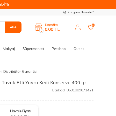
EDİYE
Kargom Nerede?
Sepetim
0
ARA
0,00
TL
0
Makyaj
Süpermarket
Petshop
Outlet
i Distribütör Garantisi
e Tavuk Etli Yavru Kedi Konserve 400 gr
Barkod:
8691889071421
Havale Fiyatı