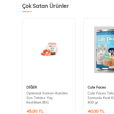
Çok Satan Ürünler
DİĞER
Cute Faces
omonlu
Optimeal Somon-Karides
Cute Faces Tahı
n Kedi
Sos Tahılsz Yaş
Somonlu Kedi K
Ked.Mam.85G
400 gr
45,00
TL
40,00
TL