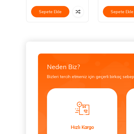
Sepete Ekle
Sepete Ekle
Neden Biz?
Bizleri tercih etmeniz için geçerli birkaç sebep
Hızlı Kargo