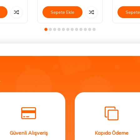
Sepete Ekle
Sepete
.
Güvenli Alışveriş
Kapıda Ödeme