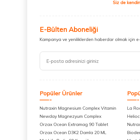
Siz de kendin
E-Bülten Aboneliği
Kampanya ve yeniliklerden haberdar olmak için e
Popüler Ürünler
Popü
Nutraxin Magnesium Complex Vitamin
La Ro
Newday Magnezyum Complex
Helio
Orzax Ocean Extramag 90 Tablet
Nutra
Orzax Ocean D3K2 Damla 20 ML
Biode