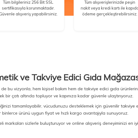
Tüm bilgileriniz 256 Bit SSL
Tüm alışverişlerinizde peşin
sertifikasıyla korunmaktadır.
nakit veya kredi kartı ile kapıd
Güvenle alışveriş yapabilirsiniz.
ödeme gerçekleştirebilirsiniz.
metik ve Takviye Edici Gıda Mağazas
Biz de bu vizyonla, hem kişisel bakım hem de takviye edici gıda ürünler
ek bir çatı altında topluyor ve kapınıza kadar güvenle ulaştırıyoruz.
iğinizi tamamlayabilir, vücudunuzu desteklemek için güvenilir takviye e
binlerce ürünü uygun fiyat ve hızlı kargo avantajıyla sunuyoruz.
 markaları sizlerle buluşturuyor ve online alışveriş deneyiminizi en iyi 