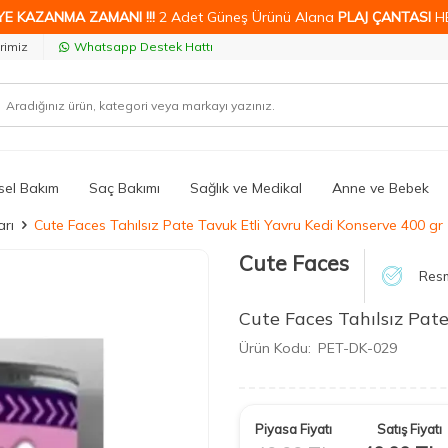
YE KAZANMA ZAMANI !!!
2 Adet Güneş Ürünü Alana
PLAJ ÇANTASI
H
rimiz
Whatsapp Destek Hattı
isel Bakım
Saç Bakımı
Sağlık ve Medikal
Anne ve Bebek
rı
Cute Faces Tahılsız Pate Tavuk Etli Yavru Kedi Konserve 400 gr
Cute Faces
Resm
Cute Faces Tahılsız Pat
Ürün Kodu:
PET-DK-029
Piyasa Fiyatı
Satış Fiyatı