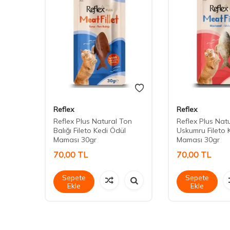
Reflex
Reflex
 Etli-
Reflex Plus Natural Ton
Reflex Plus Nat
Balığı Fileto Kedi Ödül
Uskumru Fileto 
Maması 30gr
Maması 30gr
70,00
TL
70,00
TL
Sepete
Sepete
Ekle
Ekle