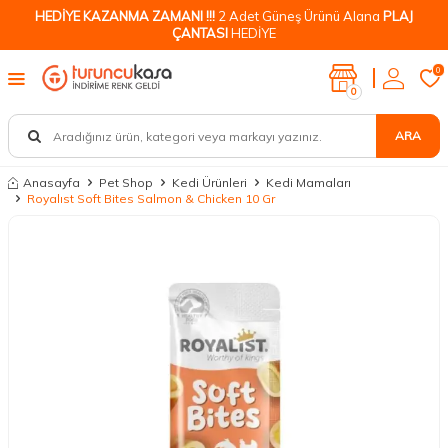
HEDİYE KAZANMA ZAMANI !!!
2 Adet Güneş Ürünü Alana
PLAJ
ÇANTASI
HEDİYE
0
0
ARA
Anasayfa
Pet Shop
Kedi Ürünleri
Kedi Mamaları
Royalıst Soft Bites Salmon & Chicken 10 Gr