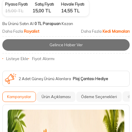
Piyasa Fiyatı
Satış Fiyatı
Havale Fiyatı
15,00
TL
15,00
TL
14,55
TL
Bu Ürünü Satın Al
0 TL Parapuan
Kazan
Royalist
Kedi Mamaları
Daha Fazla
Daha Fazla
Gelince Haber Ver
Listeye Ekle
Fiyat Alarmı
2 Adet Güneş Ürünü Alanlara
Plaj Çantası Hediye
Kampanyalar
Ürün Açıklaması
Ödeme Seçenekleri