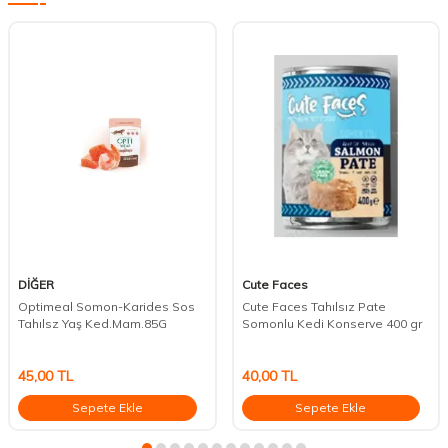
DİĞER
Cute Faces
Optimeal Somon-Karides Sos
Cute Faces Tahılsız Pate
Tahılsz Yaş Ked.Mam.85G
Somonlu Kedi Konserve 400 gr
45,00
TL
40,00
TL
Sepete Ekle
Sepete Ekle