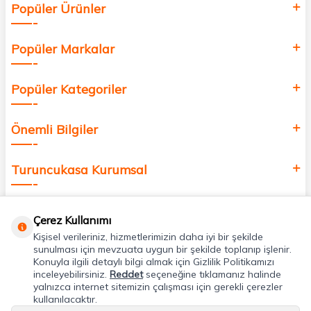
Popüler Ürünler
değer katmak için bize katılın!
Popüler Markalar
Popüler Kategoriler
Önemli Bilgiler
Turuncukasa Kurumsal
Hızlı Erişim
Çerez Kullanımı
Kişisel verileriniz, hizmetlerimizin daha iyi bir şekilde
Uygulamalarımız
sunulması için mevzuata uygun bir şekilde toplanıp işlenir.
Konuyla ilgili detaylı bilgi almak için Gizlilik Politikamızı
inceleyebilirsiniz.
Reddet
seçeneğine tıklamanız halinde
yalnızca internet sitemizin çalışması için gerekli çerezler
Adres & İletişim
kullanılacaktır.