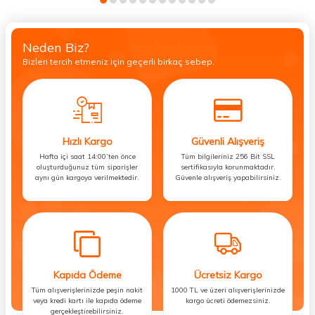
Neden Biz?
Bizleri tercih etmeniz için geçerli birkaç sebep.
Hızlı Kargo
Güvenli Alışveriş
Hafta içi saat 14:00’ten önce
Tüm bilgileriniz 256 Bit SSL
oluşturduğunuz tüm siparişler
sertifikasıyla korunmaktadır.
aynı gün kargoya verilmektedir.
Güvenle alışveriş yapabilirsiniz.
Kapıda Ödeme
Ücretsiz Kargo
Tüm alışverişlerinizde peşin nakit
1000 TL ve üzeri alışverişlerinizde
veya kredi kartı ile kapıda ödeme
kargo ücreti ödemezsiniz.
gerçekleştirebilirsiniz.