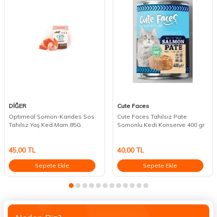
DİĞER
Cute Faces
Optimeal Somon-Karides Sos
Cute Faces Tahılsız Pate
Tahılsz Yaş Ked.Mam.85G
Somonlu Kedi Konserve 400 gr
45,00
TL
40,00
TL
Sepete Ekle
Sepete Ekle