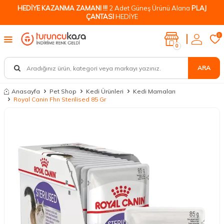
HEDİYE KAZANMA ZAMANI !!!
2 Adet Güneş Ürünü Alana
PLAJ
ÇANTASI
HEDİYE
0
0
ARA
Anasayfa
Pet Shop
Kedi Ürünleri
Kedi Mamaları
Royal Canin Fhn Sterilised 85 Gr