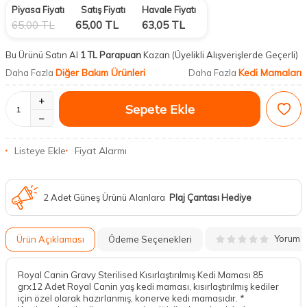
Piyasa Fiyatı
Satış Fiyatı
Havale Fiyatı
65,00
TL
65,00
TL
63,05
TL
Bu Ürünü Satın Al
1 TL Parapuan
Kazan
(Üyelikli Alışverişlerde Geçerli)
Diğer Bakım Ürünleri
Kedi Mamaları
Daha Fazla
Daha Fazla
Sepete Ekle
Listeye Ekle
Fiyat Alarmı
2 Adet Güneş Ürünü Alanlara
Plaj Çantası Hediye
Yorum
Ürün Açıklaması
Ödeme Seçenekleri
Royal Canin Gravy Sterilised Kısırlaştırılmış Kedi Maması 85
grx12 Adet Royal Canin yaş kedi maması, kısırlaştırılmış kediler
için özel olarak hazırlanmış, konerve kedi mamasıdır. *