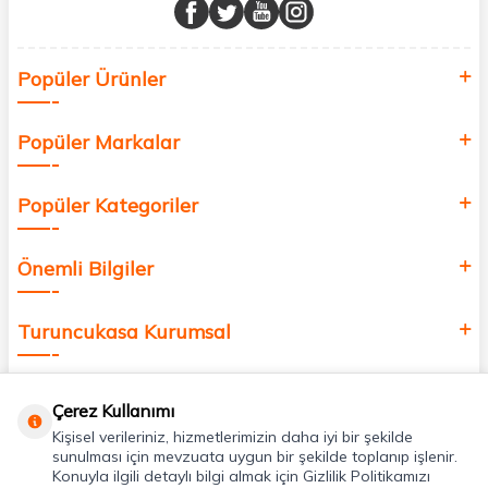
buluşturuyor ve online alışveriş deneyiminizi en iyi hale getiriyoruz.
Sağlık, güzellik ve iyi yaşam için aradığınız her şey burada!
Siz de kendinizi yenilemek, sağlığınızı desteklemek ve güzelliğinize
Popüler Ürünler
değer katmak için bize katılın!
Popüler Markalar
Popüler Kategoriler
Önemli Bilgiler
Turuncukasa Kurumsal
Hızlı Erişim
Çerez Kullanımı
Kişisel verileriniz, hizmetlerimizin daha iyi bir şekilde
Uygulamalarımız
sunulması için mevzuata uygun bir şekilde toplanıp işlenir.
Konuyla ilgili detaylı bilgi almak için Gizlilik Politikamızı