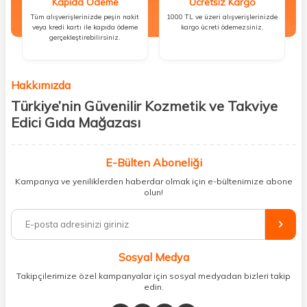
Kapıda Ödeme
Ücretsiz Kargo
Tüm alışverişlerinizde peşin nakit
1000 TL ve üzeri alışverişlerinizde
veya kredi kartı ile kapıda ödeme
kargo ücreti ödemezsiniz.
gerçekleştirebilirsiniz.
Hakkımızda
Türkiye’nin Güvenilir Kozmetik ve Takviye
Edici Gıda Mağazası
Güzellik, sağlık ve iyi hissetmek herkesin hakkı! Biz de bu vizyonla, hem
kişisel bakım hem de takviye edici gıda ürünlerini sizlerle
E-Bülten Aboneliği
buluşturuyoruz. Artık mağaza mağaza dolaşmanıza gerek yok;
Kampanya ve yeniliklerden haberdar olmak için e-bültenimize abone
ihtiyacınız olan her şeyi tek bir çatı altında topluyor ve kapınıza kadar
olun!
güvenle ulaştırıyoruz.
%100 orijinal kozmetik ve sağlık ürünleriyle güzelliğinizi tamamlayabilir,
vücudunuzu desteklemek için güvenilir takviye edici gıdalara
ulaşabilirsiniz. Cilt bakımından saç bakımına, makyajdan vitamin ve
Sosyal Medya
minerallere kadar binlerce ürünü uygun fiyat ve hızlı kargo avantajıyla
sunuyoruz.
Takipçilerimize özel kampanyalar için sosyal medyadan bizleri takip
edin.
Müşteri memnuniyetini ön planda tutarak, en kaliteli markaları sizlerle