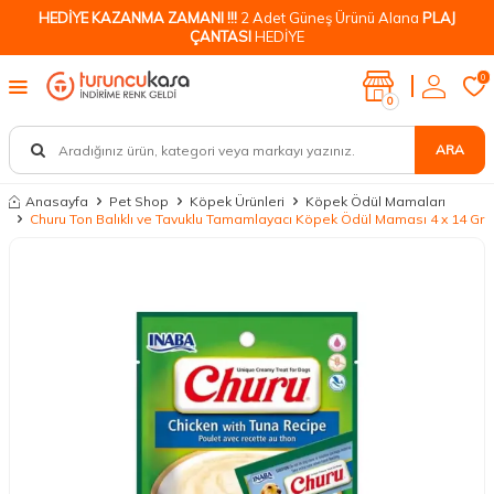
HEDİYE KAZANMA ZAMANI !!!
2 Adet Güneş Ürünü Alana
PLAJ
ÇANTASI
HEDİYE
0
0
ARA
Anasayfa
Pet Shop
Köpek Ürünleri
Köpek Ödül Mamaları
Churu Ton Balıklı ve Tavuklu Tamamlayacı Köpek Ödül Maması 4 x 14 Gr