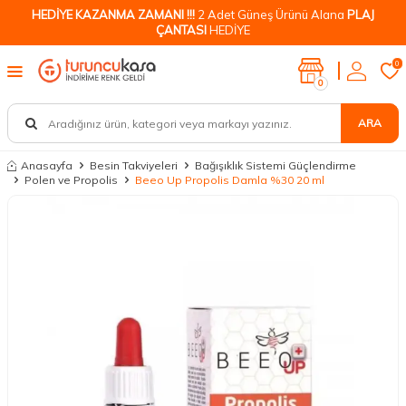
HEDİYE KAZANMA ZAMANI !!!
2 Adet Güneş Ürünü Alana
PLAJ
ÇANTASI
HEDİYE
0
0
ARA
Anasayfa
Besin Takviyeleri
Bağışıklık Sistemi Güçlendirme
Polen ve Propolis
Beeo Up Propolis Damla %30 20 ml