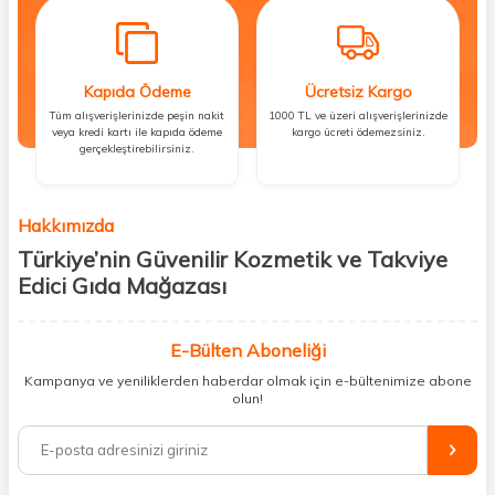
Kapıda Ödeme
Ücretsiz Kargo
Tüm alışverişlerinizde peşin nakit
1000 TL ve üzeri alışverişlerinizde
veya kredi kartı ile kapıda ödeme
kargo ücreti ödemezsiniz.
gerçekleştirebilirsiniz.
Hakkımızda
Türkiye’nin Güvenilir Kozmetik ve Takviye
Edici Gıda Mağazası
Güzellik, sağlık ve iyi hissetmek herkesin hakkı! Biz de bu vizyonla, hem
kişisel bakım hem de takviye edici gıda ürünlerini sizlerle
E-Bülten Aboneliği
buluşturuyoruz. Artık mağaza mağaza dolaşmanıza gerek yok;
Kampanya ve yeniliklerden haberdar olmak için e-bültenimize abone
ihtiyacınız olan her şeyi tek bir çatı altında topluyor ve kapınıza kadar
olun!
güvenle ulaştırıyoruz.
%100 orijinal kozmetik ve sağlık ürünleriyle güzelliğinizi tamamlayabilir,
vücudunuzu desteklemek için güvenilir takviye edici gıdalara
ulaşabilirsiniz. Cilt bakımından saç bakımına, makyajdan vitamin ve