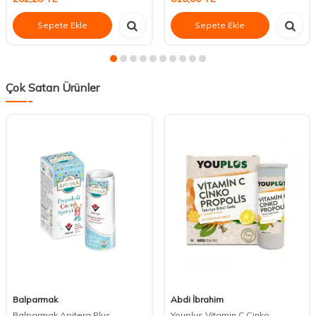
Sepete Ekle
Sepete Ekle
Çok Satan Ürünler
Balparmak
Abdi İbrahim
Balparmak Apitera Plus
Youplus Vitamin C Çinko