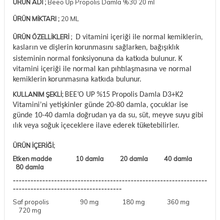
ÜRÜN ADI ;
Beeo Up Propolis Damla %30 20 ml
ÜRÜN MİKTARI ;
20 ML
ÜRÜN ÖZELLİKLERİ ;
D vitamini içeriği ile normal kemiklerin,
kasların ve dişlerin korunmasını sağlarken,
bağışıklık
sisteminin normal fonksiyonuna da katkıda bulunur.
K
vitamini
içeriği ile
normal kan pıhtılaşmasına ve normal
kemiklerin korunmasına katkıda bulunur.
KULLANIM ŞEKLİ;
BEE’O UP %15 Propolis Damla D3+K2
Vitamini’ni yetişkinler günde 20-80 damla, çocuklar ise
günde 10-40 damla doğrudan ya da su, süt, meyve suyu gibi
ılık veya soğuk içeceklere ilave ederek tüketebilirler.
ÜRÜN İÇERİĞİ;
Etken madde 10 damla 20 damla 40 damla
80 damla
------------------------------------------------------------------
-------------------------------------
Saf propolis 90 mg 180 mg 360 mg
720 mg