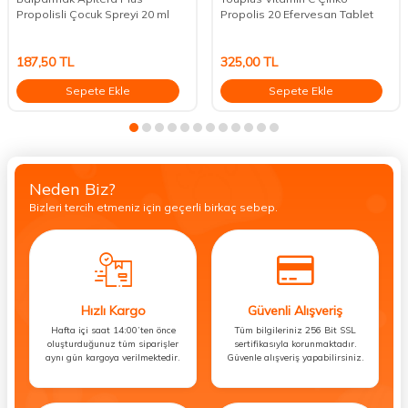
Propolisli Çocuk Spreyi 20 ml
Propolis 20 Efervesan Tablet
187,50
TL
325,00
TL
Sepete Ekle
Sepete Ekle
Neden Biz?
Bizleri tercih etmeniz için geçerli birkaç sebep.
Hızlı Kargo
Güvenli Alışveriş
Hafta içi saat 14:00’ten önce
Tüm bilgileriniz 256 Bit SSL
oluşturduğunuz tüm siparişler
sertifikasıyla korunmaktadır.
aynı gün kargoya verilmektedir.
Güvenle alışveriş yapabilirsiniz.