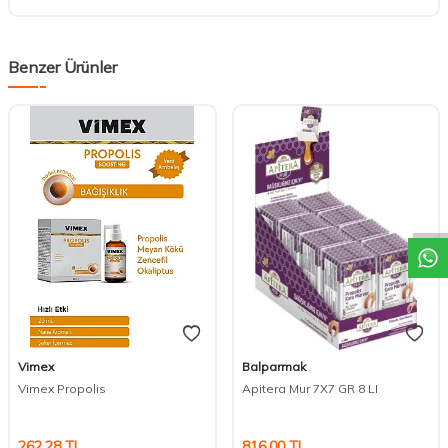
Benzer Ürünler
DESTEK
Vimex
Balparmak
Vimex Propolis
Apitera Mur 7X7 GR 8 LI
262,28
TL
816,00
TL