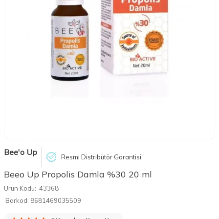
Bee'o Up
Resmi Distribütör Garantisi
Beeo Up Propolis Damla %30 20 ml
Ürün Kodu:
43368
Barkod:
8681469035509