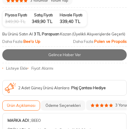
3 Yorumlar
Yorum Yap
Piyasa Fiyatı
Satış Fiyatı
Havale Fiyatı
349,90
TL
349,90
TL
339,40
TL
Bu Ürünü Satın Al
3 TL Parapuan
Kazan
(Üyelikli Alışverişlerde Geçerli)
Bee'o Up
Polen ve Propolis
Daha Fazla
Daha Fazla
Gelince Haber Ver
Listeye Ekle
Fiyat Alarmı
2 Adet Güneş Ürünü Alanlara
Plaj Çantası Hediye
3 Yoru
Ürün Açıklaması
Ödeme Seçenekleri
MARKA ADI ;
BEEO