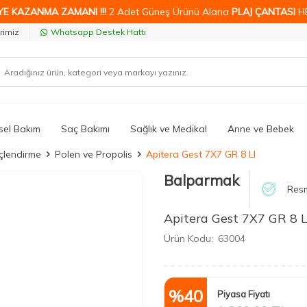
YE KAZANMA ZAMANI !!!
2 Adet Güneş Ürünü Alana
PLAJ ÇANTASI
H
rimiz
Whatsapp Destek Hattı
isel Bakım
Saç Bakımı
Sağlık ve Medikal
Anne ve Bebek
üçlendirme
Polen ve Propolis
Apitera Gest 7X7 GR 8 LI
Balparmak
Resm
Apitera Gest 7X7 GR 8 L
Ürün Kodu:
63004
%
40
Piyasa Fiyatı