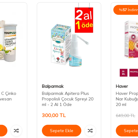
%
57
İndir
Balparmak
Haver
 C Çinko
Balparmak Apitera Plus
Haver Prop
rvesan
Propolisli Çocuk Spreyi 20
Nar Kubuğu
ml - 2 Al 1 Öde
20 ml
300,00
TL
649,00
TL
Sepete Ekle
Sepete