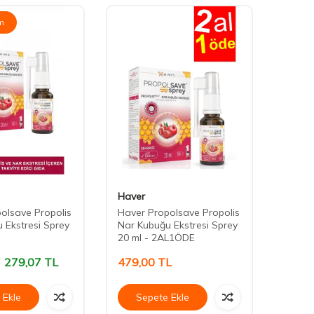
im
Haver
Imune
olsave Propolis
Haver Propolsave Propolis
İmunek
 Ekstresi Sprey
Nar Kubuğu Ekstresi Sprey
C ve Ç
20 ml - 2AL1ÖDE
279,07
TL
479,00
TL
277,
 Ekle
Sepete Ekle
Se