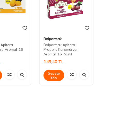
Balparmak
Bee'o
Apitera
Balparmak Apitera
Bee &
urp Aromalı 16
Propolis Karamürver
Propo
Aromalı 16 Pastil
L
149,40
TL
243,
Sepete
Sep
Ekle
Ek