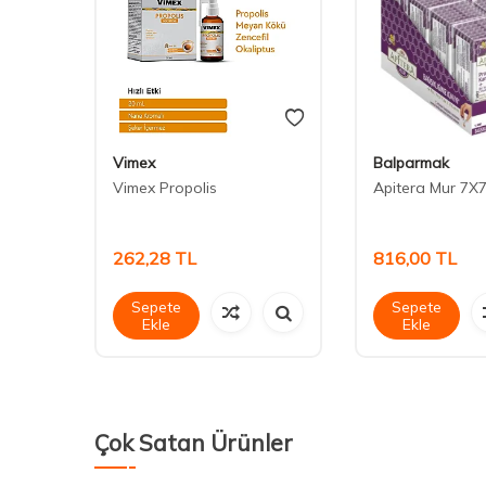
Vimex
Balparmak
lus
Vimex Propolis
Apitera Mur 7X7
yi 20
262,28
TL
816,00
TL
Sepete
Sepete
Ekle
Ekle
Çok Satan Ürünler