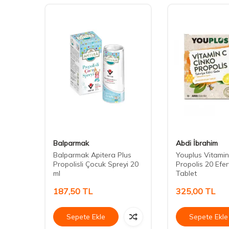
Balparmak
Abdi İbrahim
Balparmak Apitera Plus
Youplus Vitamin
blet
Propolisli Çocuk Spreyi 20
Propolis 20 Efe
ml
Tablet
187,50
TL
325,00
TL
Sepete Ekle
Sepete Ekle