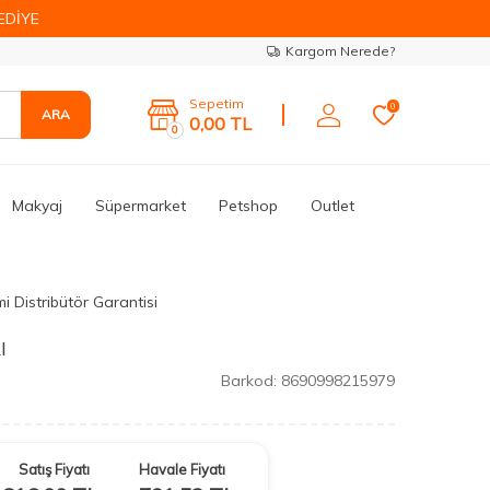
EDİYE
Kargom Nerede?
Sepetim
0
ARA
0,00
TL
0
Makyaj
Süpermarket
Petshop
Outlet
i Distribütör Garantisi
I
Barkod:
8690998215979
Satış Fiyatı
Havale Fiyatı