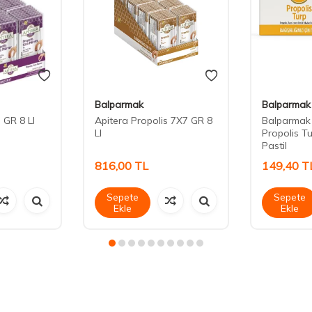
Balparmak
Balparmak
 GR 8 LI
Apitera Propolis 7X7 GR 8
Balparmak 
LI
Propolis T
Pastil
816,00
TL
149,40
T
Sepete
Sepete
Ekle
Ekle