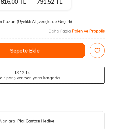
816,00
TL
791,52
TL
n
Kazan
(Üyelikli Alışverişlerde Geçerli)
Daha Fazla
Polen ve Propolis
Sepete Ekle
13
:12
:12
de sipariş verirsen yarın kargoda
 Alanlara
Plaj Çantası Hediye