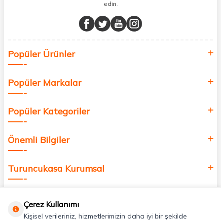
edin.
Müşteri memnuniyetini ön planda tutarak, en kaliteli markaları sizlerle
buluşturuyor ve online alışveriş deneyiminizi en iyi hale getiriyoruz.
Sağlık, güzellik ve iyi yaşam için aradığınız her şey burada!
Siz de kendinizi yenilemek, sağlığınızı desteklemek ve güzelliğinize
Popüler Ürünler
değer katmak için bize katılın!
Popüler Markalar
Popüler Kategoriler
Önemli Bilgiler
Turuncukasa Kurumsal
Hızlı Erişim
Çerez Kullanımı
Kişisel verileriniz, hizmetlerimizin daha iyi bir şekilde