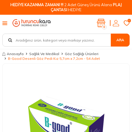
HEDİYE KAZANMA ZAMANI !!!
2 Adet Güneş Ürünü Alana
PLAJ
ÇANTASI
HEDİYE
0
0
ARA
Anasayfa
Sağlık Ve Medikal
Göz Sağlığı Ürünleri
B-Good Desenli Göz Pedi Kız 5,7cm x 7,2cm - 54 Adet