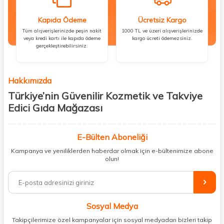
Kapıda Ödeme
Ücretsiz Kargo
Tüm alışverişlerinizde peşin nakit
1000 TL ve üzeri alışverişlerinizde
veya kredi kartı ile kapıda ödeme
kargo ücreti ödemezsiniz.
gerçekleştirebilirsiniz.
Hakkımızda
Türkiye’nin Güvenilir Kozmetik ve Takviye
Edici Gıda Mağazası
Güzellik, sağlık ve iyi hissetmek herkesin hakkı! Biz de bu vizyonla, hem
kişisel bakım hem de takviye edici gıda ürünlerini sizlerle
E-Bülten Aboneliği
buluşturuyoruz. Artık mağaza mağaza dolaşmanıza gerek yok;
Kampanya ve yeniliklerden haberdar olmak için e-bültenimize abone
ihtiyacınız olan her şeyi tek bir çatı altında topluyor ve kapınıza kadar
olun!
güvenle ulaştırıyoruz.
%100 orijinal kozmetik ve sağlık ürünleriyle güzelliğinizi tamamlayabilir,
vücudunuzu desteklemek için güvenilir takviye edici gıdalara
ulaşabilirsiniz. Cilt bakımından saç bakımına, makyajdan vitamin ve
Sosyal Medya
minerallere kadar binlerce ürünü uygun fiyat ve hızlı kargo avantajıyla
sunuyoruz.
Takipçilerimize özel kampanyalar için sosyal medyadan bizleri takip