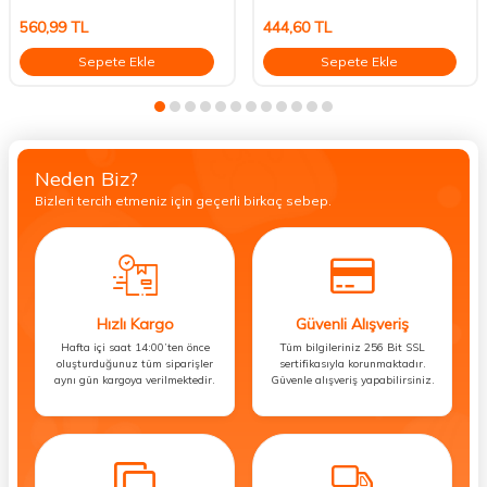
560,99
TL
444,60
TL
Sepete Ekle
Sepete Ekle
Neden Biz?
Bizleri tercih etmeniz için geçerli birkaç sebep.
Hızlı Kargo
Güvenli Alışveriş
Hafta içi saat 14:00’ten önce
Tüm bilgileriniz 256 Bit SSL
oluşturduğunuz tüm siparişler
sertifikasıyla korunmaktadır.
aynı gün kargoya verilmektedir.
Güvenle alışveriş yapabilirsiniz.