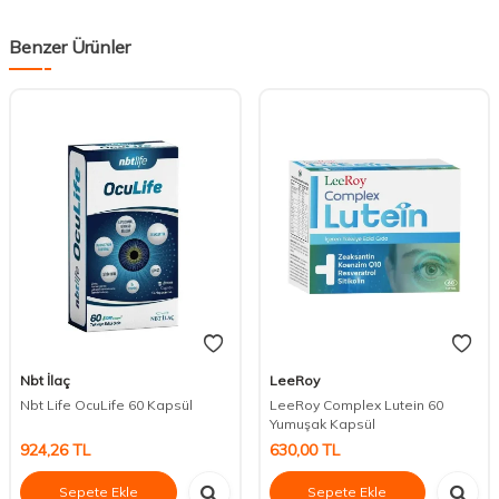
Benzer Ürünler
Nbt İlaç
LeeRoy
Nbt Life OcuLife 60 Kapsül
LeeRoy Complex Lutein 60
Yumuşak Kapsül
924,26
TL
630,00
TL
Sepete Ekle
Sepete Ekle