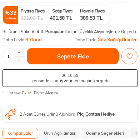
Piyasa Fiyatı
Satış Fiyatı
Havale Fiyatı
%
33
602,00
TL
401,58
TL
389,53
TL
İndirim
Bu Ürünü Satın Al
4 TL Parapuan
Kazan
(Üyelikli Alışverişlerde Geçerli)
B-Good
Göz Sağlığı Ürünleri
Daha Fazla
Daha Fazla
Sepete Ekle
00
:10
:58
içerisinde sipariş verirsen bugün kargoda
Listeye Ekle
Fiyat Alarmı
2 Adet Güneş Ürünü Alanlara
Plaj Çantası Hediye
Kampanyalar
Ürün Açıklaması
Ödeme Seçenekleri