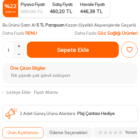
Piyasa Fiyatı
Satış Fiyatı
Havale Fiyatı
%
22
590,00
TL
460,20
TL
446,39
TL
İndirim
Bu Ürünü Satın Al
5 TL Parapuan
Kazan
(Üyelikli Alışverişlerde Geçerli)
RENU
Göz Sağlığı Ürünleri
Daha Fazla
Daha Fazla
Sepete Ekle
Öne Çıkan Bilgiler
Tek şişede çok işlevli solüsyon
Listeye Ekle
Fiyat Alarmı
2 Adet Güneş Ürünü Alanlara
Plaj Çantası Hediye
Yorum
Ürün Açıklaması
Ödeme Seçenekleri