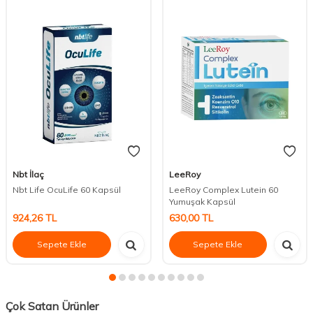
Nbt İlaç
LeeRoy
Nbt Life OcuLife 60 Kapsül
LeeRoy Complex Lutein 60
Yumuşak Kapsül
924,26
TL
630,00
TL
Sepete Ekle
Sepete Ekle
Çok Satan Ürünler