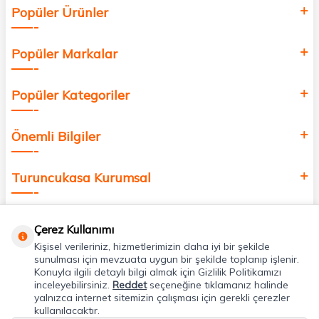
Popüler Ürünler
değer katmak için bize katılın!
Popüler Markalar
Popüler Kategoriler
Önemli Bilgiler
Turuncukasa Kurumsal
Hızlı Erişim
Çerez Kullanımı
Kişisel verileriniz, hizmetlerimizin daha iyi bir şekilde
Uygulamalarımız
sunulması için mevzuata uygun bir şekilde toplanıp işlenir.
Konuyla ilgili detaylı bilgi almak için Gizlilik Politikamızı
inceleyebilirsiniz.
Reddet
seçeneğine tıklamanız halinde
yalnızca internet sitemizin çalışması için gerekli çerezler
Adres & İletişim
kullanılacaktır.