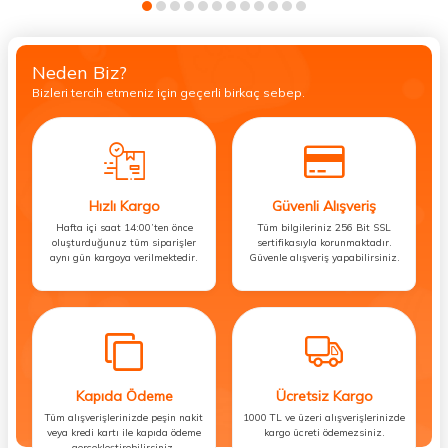
Neden Biz?
Bizleri tercih etmeniz için geçerli birkaç sebep.
Hızlı Kargo
Güvenli Alışveriş
Hafta içi saat 14:00’ten önce
Tüm bilgileriniz 256 Bit SSL
oluşturduğunuz tüm siparişler
sertifikasıyla korunmaktadır.
aynı gün kargoya verilmektedir.
Güvenle alışveriş yapabilirsiniz.
Kapıda Ödeme
Ücretsiz Kargo
Tüm alışverişlerinizde peşin nakit
1000 TL ve üzeri alışverişlerinizde
veya kredi kartı ile kapıda ödeme
kargo ücreti ödemezsiniz.
gerçekleştirebilirsiniz.