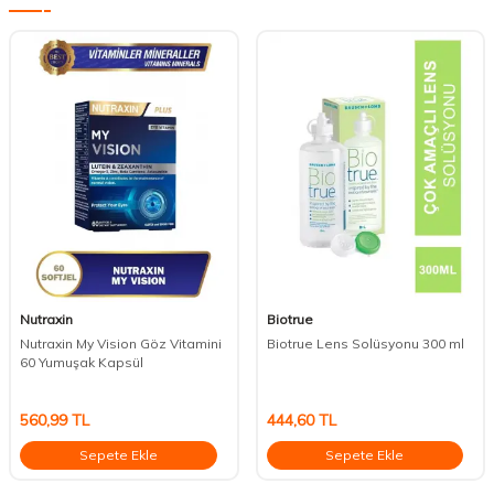
Nutraxin
Biotrue
Nutraxin My Vision Göz Vitamini
Biotrue Lens Solüsyonu 300 ml
60 Yumuşak Kapsül
560,99
TL
444,60
TL
Sepete Ekle
Sepete Ekle