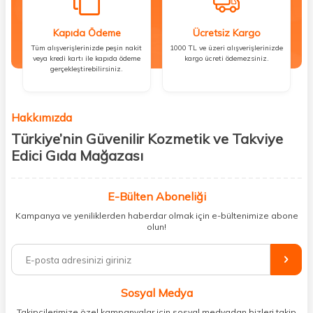
Kapıda Ödeme
Ücretsiz Kargo
Tüm alışverişlerinizde peşin nakit
1000 TL ve üzeri alışverişlerinizde
veya kredi kartı ile kapıda ödeme
kargo ücreti ödemezsiniz.
gerçekleştirebilirsiniz.
Hakkımızda
Türkiye’nin Güvenilir Kozmetik ve Takviye
Edici Gıda Mağazası
Güzellik, sağlık ve iyi hissetmek herkesin hakkı! Biz de bu vizyonla, hem
kişisel bakım hem de takviye edici gıda ürünlerini sizlerle
E-Bülten Aboneliği
buluşturuyoruz. Artık mağaza mağaza dolaşmanıza gerek yok;
Kampanya ve yeniliklerden haberdar olmak için e-bültenimize abone
ihtiyacınız olan her şeyi tek bir çatı altında topluyor ve kapınıza kadar
olun!
güvenle ulaştırıyoruz.
%100 orijinal kozmetik ve sağlık ürünleriyle güzelliğinizi tamamlayabilir,
vücudunuzu desteklemek için güvenilir takviye edici gıdalara
ulaşabilirsiniz. Cilt bakımından saç bakımına, makyajdan vitamin ve
Sosyal Medya
minerallere kadar binlerce ürünü uygun fiyat ve hızlı kargo avantajıyla
sunuyoruz.
Takipçilerimize özel kampanyalar için sosyal medyadan bizleri takip