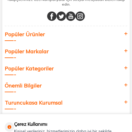
edin.
Müşteri memnuniyetini ön planda tutarak, en kaliteli markaları sizlerle
buluşturuyor ve online alışveriş deneyiminizi en iyi hale getiriyoruz.
Sağlık, güzellik ve iyi yaşam için aradığınız her şey burada!
Siz de kendinizi yenilemek, sağlığınızı desteklemek ve güzelliğinize
Popüler Ürünler
değer katmak için bize katılın!
Popüler Markalar
Popüler Kategoriler
Önemli Bilgiler
Turuncukasa Kurumsal
Hızlı Erişim
Çerez Kullanımı
Kişisel verileriniz, hizmetlerimizin daha iyi bir şekilde