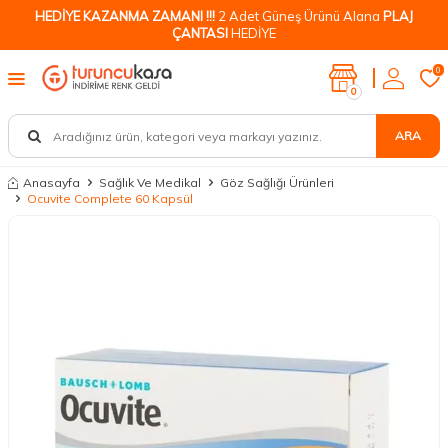
HEDİYE KAZANMA ZAMANI !!!
2 Adet Güneş Ürünü Alana
PLAJ
ÇANTASI
HEDİYE
0
0
ARA
Anasayfa
Sağlık Ve Medikal
Göz Sağlığı Ürünleri
Ocuvite Complete 60 Kapsül