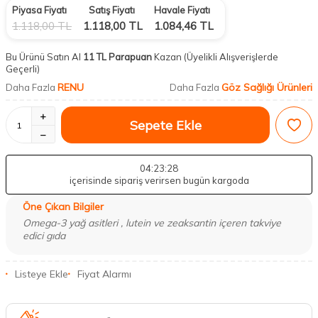
Piyasa Fiyatı
Satış Fiyatı
Havale Fiyatı
1.118,00
TL
1.118,00
TL
1.084,46
TL
Bu Ürünü Satın Al
11 TL Parapuan
Kazan
(Üyelikli Alışverişlerde
Geçerli)
RENU
Göz Sağlığı Ürünleri
Daha Fazla
Daha Fazla
Sepete Ekle
04
:23
:27
içerisinde sipariş verirsen bugün kargoda
Öne Çıkan Bilgiler
Omega-3 yağ asitleri , lutein ve zeaksantin içeren takviye
edici gıda
Listeye Ekle
Fiyat Alarmı