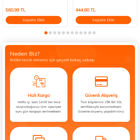
560,99
TL
444,60
TL
Sepete Ekle
Sepete Ekle
Neden Biz?
Bizleri tercih etmeniz için geçerli birkaç sebep.
Hızlı Kargo
Güvenli Alışveriş
Hafta içi saat 14:00’ten önce
Tüm bilgileriniz 256 Bit SSL
oluşturduğunuz tüm siparişler
sertifikasıyla korunmaktadır.
aynı gün kargoya verilmektedir.
Güvenle alışveriş yapabilirsiniz.