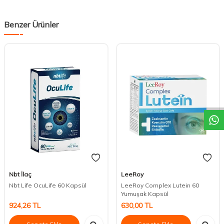
Benzer Ürünler
DESTEK
Nbt İlaç
LeeRoy
Nbt Life OcuLife 60 Kapsül
LeeRoy Complex Lutein 60
Yumuşak Kapsül
924,26
TL
630,00
TL