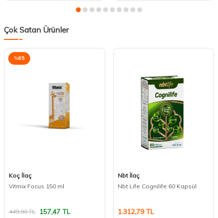
Çok Satan Ürünler
%
65
Koç İlaç
Nbt İlaç
Vitmix Focus 150 ml
Nbt Life Cognilife 60 Kapsül
157,47
TL
1.312,79
TL
449,90
TL