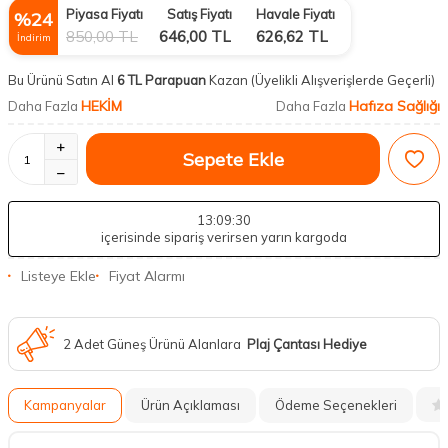
Piyasa Fiyatı
Satış Fiyatı
Havale Fiyatı
%
24
850,00
TL
646,00
TL
626,62
TL
İndirim
Bu Ürünü Satın Al
6 TL Parapuan
Kazan
(Üyelikli Alışverişlerde Geçerli)
HEKİM
Hafıza Sağlığı
Daha Fazla
Daha Fazla
Sepete Ekle
13
:09
:29
içerisinde sipariş verirsen yarın kargoda
Listeye Ekle
Fiyat Alarmı
2 Adet Güneş Ürünü Alanlara
Plaj Çantası Hediye
Kampanyalar
Ürün Açıklaması
Ödeme Seçenekleri