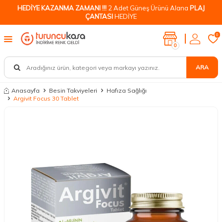
HEDİYE KAZANMA ZAMANI !!!
2 Adet Güneş Ürünü Alana
PLAJ
ÇANTASI
HEDİYE
0
0
ARA
Anasayfa
Besin Takviyeleri
Hafıza Sağlığı
Argivit Focus 30 Tablet