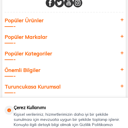
buluşturuyor ve online alışveriş deneyiminizi en iyi hale getiriyoruz.
Sağlık, güzellik ve iyi yaşam için aradığınız her şey burada!
Siz de kendinizi yenilemek, sağlığınızı desteklemek ve güzelliğinize
Popüler Ürünler
değer katmak için bize katılın!
Popüler Markalar
Popüler Kategoriler
Önemli Bilgiler
Turuncukasa Kurumsal
Hızlı Erişim
Çerez Kullanımı
Kişisel verileriniz, hizmetlerimizin daha iyi bir şekilde
Uygulamalarımız
sunulması için mevzuata uygun bir şekilde toplanıp işlenir.
Konuyla ilgili detaylı bilgi almak için Gizlilik Politikamızı