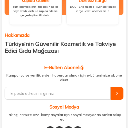
Kapıda Ödeme
Ücretsiz Kargo
Tüm alışverişlerinizde peşin nakit
1000 TL ve üzeri alışverişlerinizde
veya kredi kartı ile kapıda ödeme
kargo ücreti ödemezsiniz.
gerçekleştirebilirsiniz.
Hakkımızda
Türkiye’nin Güvenilir Kozmetik ve Takviye
Edici Gıda Mağazası
Güzellik, sağlık ve iyi hissetmek herkesin hakkı! Biz de bu vizyonla, hem
kişisel bakım hem de takviye edici gıda ürünlerini sizlerle
E-Bülten Aboneliği
buluşturuyoruz. Artık mağaza mağaza dolaşmanıza gerek yok;
Kampanya ve yeniliklerden haberdar olmak için e-bültenimize abone
ihtiyacınız olan her şeyi tek bir çatı altında topluyor ve kapınıza kadar
olun!
güvenle ulaştırıyoruz.
%100 orijinal kozmetik ve sağlık ürünleriyle güzelliğinizi tamamlayabilir,
vücudunuzu desteklemek için güvenilir takviye edici gıdalara
ulaşabilirsiniz. Cilt bakımından saç bakımına, makyajdan vitamin ve
Sosyal Medya
minerallere kadar binlerce ürünü uygun fiyat ve hızlı kargo avantajıyla
sunuyoruz.
Takipçilerimize özel kampanyalar için sosyal medyadan bizleri takip
edin.
Müşteri memnuniyetini ön planda tutarak, en kaliteli markaları sizlerle