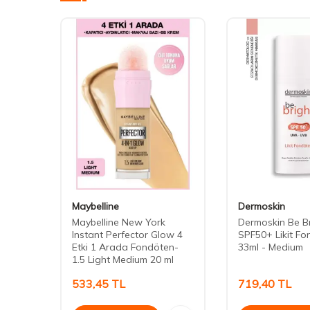
Maybelline
Dermoskin
Maybelline New York
Dermoskin Be B
Instant Perfector Glow 4
SPF50+ Likit F
Etki 1 Arada Fondöten-
33ml - Medium
1.5 Light Medium 20 ml
533,45
TL
719,40
TL