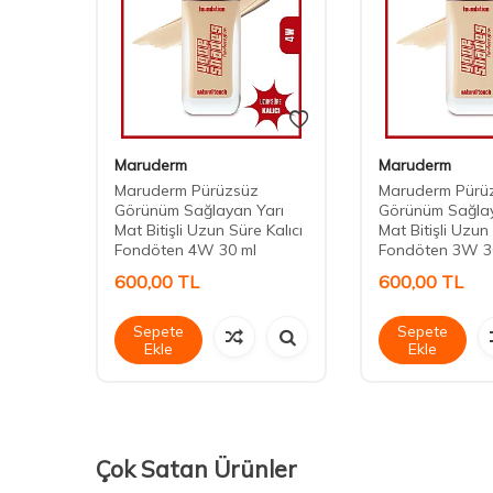
Maruderm
Maruderm
Maruderm Pürüzsüz
Maruderm Pürü
arı
Görünüm Sağlayan Yarı
Görünüm Sağlay
Kalıcı
Mat Bitişli Uzun Süre Kalıcı
Mat Bitişli Uzun 
Fondöten 4W 30 ml
Fondöten 3W 3
600,00
TL
600,00
TL
Sepete
Sepete
Ekle
Ekle
Çok Satan Ürünler