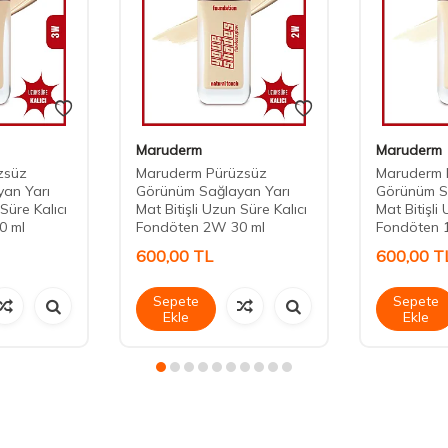
Maruderm
Maruderm
zsüz
Maruderm Pürüzsüz
Maruderm 
an Yarı
Görünüm Sağlayan Yarı
Görünüm S
Süre Kalıcı
Mat Bitişli Uzun Süre Kalıcı
Mat Bitişli
0 ml
Fondöten 2W 30 ml
Fondöten 
600,00
TL
600,00
T
Sepete
Sepete
Ekle
Ekle