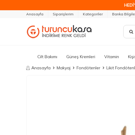
HEDİ
Anasayfa
Siparişlerim
Kategoriler
Banka Bilgile
Cilt Bakımı
Güneş Kremleri
Vitamin
Kiş
Anasayfa
Makyaj
Fondötenler
Likit Fondöten