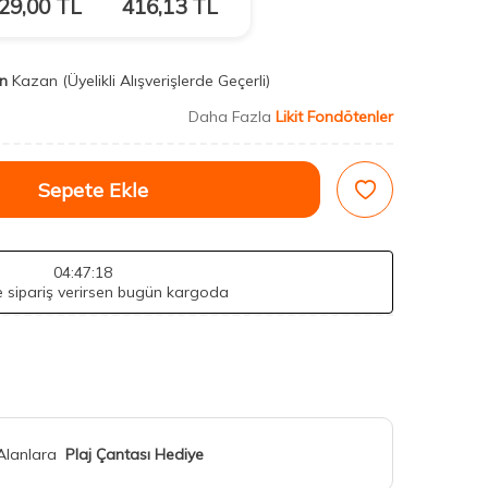
29,00
TL
416,13
TL
n
Kazan
(Üyelikli Alışverişlerde Geçerli)
Daha Fazla
Likit Fondötenler
Sepete Ekle
04
:47
:16
de sipariş verirsen bugün kargoda
 Alanlara
Plaj Çantası Hediye