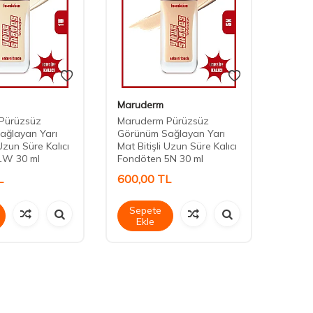
Maruderm
Maru
Pürüzsüz
Maruderm Pürüzsüz
Marud
ağlayan Yarı
Görünüm Sağlayan Yarı
Görün
 Uzun Süre Kalıcı
Mat Bitişli Uzun Süre Kalıcı
Mat Bi
1W 30 ml
Fondöten 5N 30 ml
Fondö
L
600,00
TL
600,
Sepete
Sep
Ekle
Ek