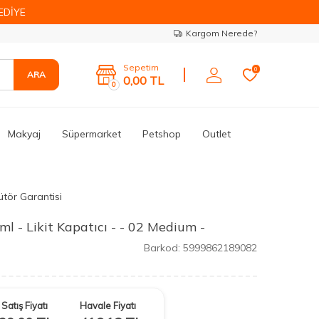
EDİYE
Kargom Nerede?
Sepetim
0
ARA
0,00
TL
0
Makyaj
Süpermarket
Petshop
Outlet
ütör Garantisi
l - Likit Kapatıcı - - 02 Medium -
Barkod:
5999862189082
Satış Fiyatı
Havale Fiyatı