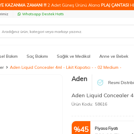
YE KAZANMA ZAMANI !!!
2 Adet Güneş Ürünü Alana
PLAJ ÇANTASI
H
rimiz
Whatsapp Destek Hattı
isel Bakım
Saç Bakımı
Sağlık ve Medikal
Anne ve Bebek
ler
Aden Liquid Concealer 4ml - Likit Kapatıcı - - 02 Medium -
Aden
Resmi Distrib
Aden Liquid Concealer 4m
Ürün Kodu:
58616
%
45
Piyasa Fiyatı