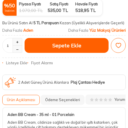
Piyasa Fiyatı
Satış Fiyatı
Havale Fiyatı
%
50
1.070,00
TL
535,00
TL
518,95
TL
İndirim
Bu Ürünü Satın Al
5 TL Parapuan
Kazan
(Üyelikli Alışverişlerde Geçerli)
Aden
Yüz Makyaj Ürünleri
Daha Fazla
Daha Fazla
Sepete Ekle
Listeye Ekle
Fiyat Alarmı
2 Adet Güneş Ürünü Alanlara
Plaj Çantası Hediye
Yorum
Ürün Açıklaması
Ödeme Seçenekleri
Aden BB Cream - 35 ml - 01 Porcelain
Aden BB Cream, cildinize sağlıklı ve doğal bir ışıltı katarken, çok
yönlü özelliğiyle cilt bakımını destekleyen mükemmel bir üründür.