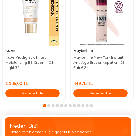
Nuxe
Maybelline
Nuxe Prodigieux Tinted
Maybelline New York Instant
Moisturizing BB Cream - 01
Anti Age Eraser Kapatıcı - 03
Light 30 ml
Fair 6,8ml
1.105,00
TL
449,75
TL
Sepete Ekle
Sepete Ekle
Neden Biz?
Bizleri tercih etmeniz için geçerli birkaç sebep.