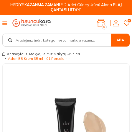
HEDİYE KAZANMA ZAMANI !!!
2 Adet Güneş Ürünü Alana
PLAJ
ÇANTASI
HEDİYE
0
0
ARA
Anasayfa
Makyaj
Yüz Makyaj Ürünleri
Aden BB Krem 35 ml - 01 Porcelain -