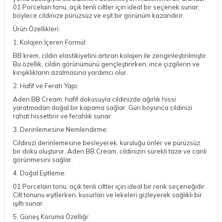
01 Porcelain tonu, açık tenli ciltler için ideal bir seçenek sunar,
böylece cildinize pürüzsüz ve eşit bir görünüm kazandırır.
Ürün Özellikleri:
1. Kolajen İçeren Formül:
BB krem, cildin elastikiyetini artıran kolajen ile zenginleştirilmiştir.
Bu özellik, cildin görünümünü gençleştirirken, ince çizgilerin ve
kırışıklıkların azalmasına yardımcı olur.
2. Hafif ve Ferah Yapı:
Aden BB Cream, hafif dokusuyla cildinizde ağırlık hissi
yaratmadan doğal bir kapama sağlar. Gün boyunca cildinizi
rahat hissettirir ve ferahlık sunar.
3. Derinlemesine Nemlendirme:
Cildinizi derinlemesine besleyerek, kuruluğu önler ve pürüzsüz
bir doku oluşturur. Aden BB Cream, cildinizin sürekli taze ve canlı
görünmesini sağlar.
4. Doğal Eşitleme:
01 Porcelain tonu, açık tenli ciltler için ideal bir renk seçeneğidir.
Cilt tonunu eşitlerken, kusurları ve lekeleri gizleyerek sağlıklı bir
ışıltı sunar.
5. Güneş Koruma Özelliği: