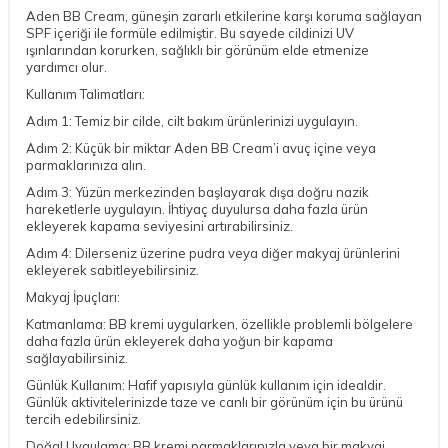
Aden BB Cream, güneşin zararlı etkilerine karşı koruma sağlayan
SPF içeriği ile formüle edilmiştir. Bu sayede cildinizi UV
ışınlarından korurken, sağlıklı bir görünüm elde etmenize
yardımcı olur.
Kullanım Talimatları:
Adım 1: Temiz bir cilde, cilt bakım ürünlerinizi uygulayın.
Adım 2: Küçük bir miktar Aden BB Cream’i avuç içine veya
parmaklarınıza alın.
Adım 3: Yüzün merkezinden başlayarak dışa doğru nazik
hareketlerle uygulayın. İhtiyaç duyulursa daha fazla ürün
ekleyerek kapama seviyesini artırabilirsiniz.
Adım 4: Dilerseniz üzerine pudra veya diğer makyaj ürünlerini
ekleyerek sabitleyebilirsiniz.
Makyaj İpuçları:
Katmanlama: BB kremi uygularken, özellikle problemli bölgelere
daha fazla ürün ekleyerek daha yoğun bir kapama
sağlayabilirsiniz.
Günlük Kullanım: Hafif yapısıyla günlük kullanım için idealdir.
Günlük aktivitelerinizde taze ve canlı bir görünüm için bu ürünü
tercih edebilirsiniz.
Doğal Uygulama: BB kremi parmaklarınızla veya bir makyaj