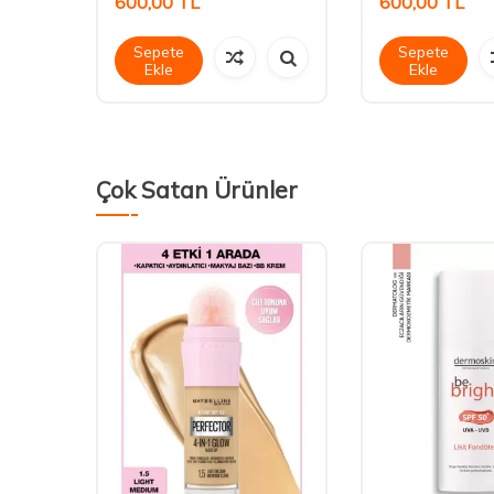
600,00
TL
600,00
TL
Sepete
Sepete
Ekle
Ekle
Çok Satan Ürünler