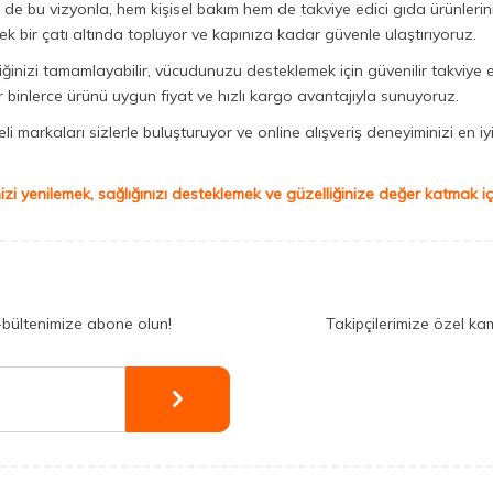
Biz de bu vizyonla, hem kişisel bakım hem de takviye edici gıda ürünler
ek bir çatı altında topluyor ve kapınıza kadar güvenle ulaştırıyoruz.
iğinizi tamamlayabilir, vücudunuzu desteklemek için güvenilir takviye e
binlerce ürünü uygun fiyat ve hızlı kargo avantajıyla sunuyoruz.
 markaları sizlerle buluşturuyor ve online alışveriş deneyiminizi en iyi 
izi yenilemek, sağlığınızı desteklemek ve güzelliğinize değer katmak için
-bültenimize abone olun!
Takipçilerimize özel ka