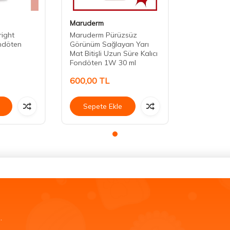
Maruderm
right
Maruderm Pürüzsüz
ondöten
Görünüm Sağlayan Yarı
Mat Bitişli Uzun Süre Kalıcı
Fondöten 1W 30 ml
600,00
TL
Sepete Ekle
.