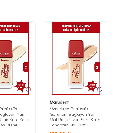
Maruderm
Maru
Pürüzsüz
Maruderm Pürüzsüz
Marud
ağlayan Yarı
Görünüm Sağlayan Yarı
Görün
 Uzun Süre Kalıcı
Mat Bitişli Uzun Süre Kalıcı
Mat Bi
1W 30 ml
Fondöten 5N 30 ml
Fondö