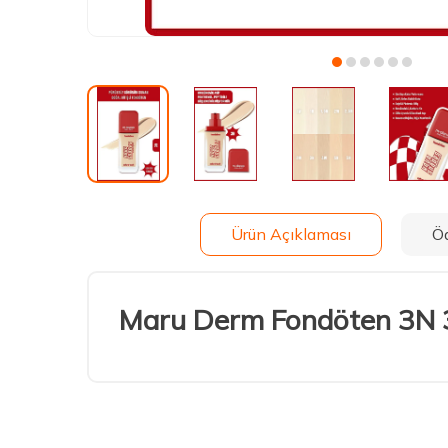
Ürün Açıklaması
Ö
Maru Derm Fondöten 3N 