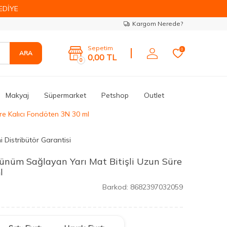
EDİYE
Kargom Nerede?
Sepetim
0
ARA
0,00
TL
0
Makyaj
Süpermarket
Petshop
Outlet
e Kalıcı Fondöten 3N 30 ml
 Distribütör Garantisi
nüm Sağlayan Yarı Mat Bitişli Uzun Süre
l
Barkod:
8682397032059