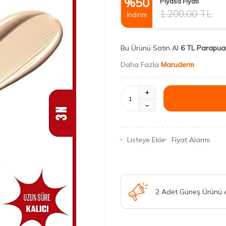
%
50
Piyasa Fiyatı
1.200,00
TL
İndirim
Bu Ürünü Satın Al
6 TL Parapua
Daha Fazla
Maruderm
Listeye Ekle
Fiyat Alarmı
2 Adet Güneş Ürünü