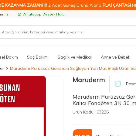
YE KAZANMA ZAMANI !!!
2 Adet Güneş Ürünü Alana
PLAJ ÇANTASI
H
rimiz
Whatsapp Destek Hattı
isel Bakım
Saç Bakımı
Sağlık ve Medikal
Anne ve Bebek
ler
Maruderm Pürüzsüz Görünüm Sağlayan Yarı Mat Bitişli Uzun Sür
Maruderm
Resmi
Maruderm Pürüzsüz Görü
Kalıcı Fondöten 3N 30 m
Ürün Kodu:
63226