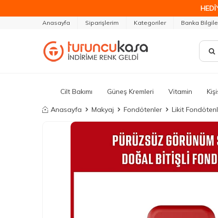
HEDİ
Anasayfa
Siparişlerim
Kategoriler
Banka Bilgile
Cilt Bakımı
Güneş Kremleri
Vitamin
Kiş
Anasayfa
Makyaj
Fondötenler
Likit Fondöten