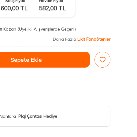
Satış Fiyatı
Havale Fiyatı
600,00
TL
582,00
TL
n
Kazan
(Üyelikli Alışverişlerde Geçerli)
Daha Fazla
Likit Fondötenler
Sepete Ekle
 Alanlara
Plaj Çantası Hediye