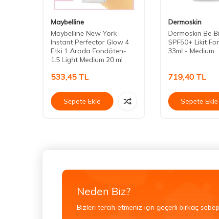
Maybelline
Dermoskin
Maybelline New York
Dermoskin Be B
Instant Perfector Glow 4
SPF50+ Likit F
Etki 1 Arada Fondöten-
33ml - Medium
1.5 Light Medium 20 ml
533,45
TL
719,40
TL
Sepete Ekle
Sepete Ekle
Neden Biz?
Bizleri tercih etmeniz için geçerli birkaç sebep