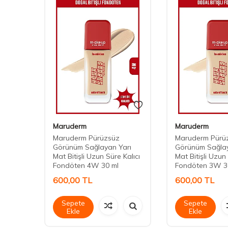
Maruderm
Maruderm
Maruderm Pürüzsüz
Maruderm Pürü
arı
Görünüm Sağlayan Yarı
Görünüm Sağlay
Kalıcı
Mat Bitişli Uzun Süre Kalıcı
Mat Bitişli Uzun 
Fondöten 4W 30 ml
Fondöten 3W 3
600,00
TL
600,00
TL
Sepete
Sepete
Ekle
Ekle