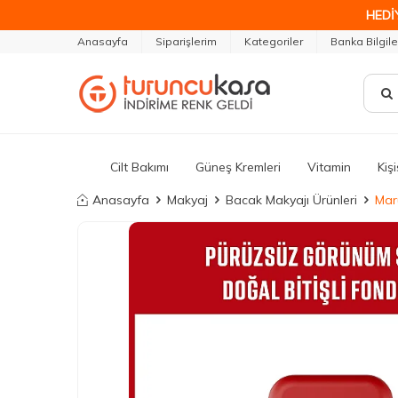
HEDİ
Anasayfa
Siparişlerim
Kategoriler
Banka Bilgile
Cilt Bakımı
Güneş Kremleri
Vitamin
Kiş
Anasayfa
Makyaj
Bacak Makyajı Ürünleri
Mar