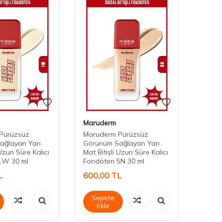
Maruderm
Maru
Pürüzsüz
Maruderm Pürüzsüz
Marud
ağlayan Yarı
Görünüm Sağlayan Yarı
Görün
 Uzun Süre Kalıcı
Mat Bitişli Uzun Süre Kalıcı
Mat Bi
1W 30 ml
Fondöten 5N 30 ml
Fondö
L
600,00
TL
600,
Sepete
Sep
Ekle
Ek