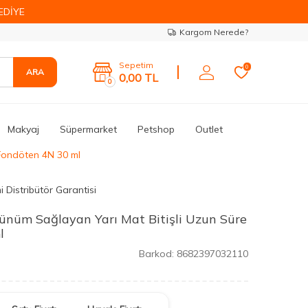
EDİYE
Kargom Nerede?
Sepetim
0
ARA
0,00
TL
0
Makyaj
Süpermarket
Petshop
Outlet
 Fondöten 4N 30 ml
 Distribütör Garantisi
nüm Sağlayan Yarı Mat Bitişli Uzun Süre
l
Barkod:
8682397032110