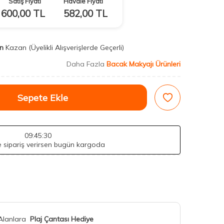
Satış Fiyatı
Havale Fiyatı
600,00
TL
582,00
TL
n
Kazan
(Üyelikli Alışverişlerde Geçerli)
Daha Fazla
Bacak Makyajı Ürünleri
Sepete Ekle
09
:45
:29
de sipariş verirsen bugün kargoda
 Alanlara
Plaj Çantası Hediye