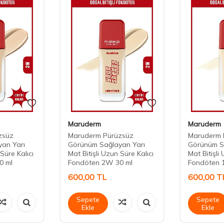
Maruderm
Maruderm
zsüz
Maruderm Pürüzsüz
Maruderm 
an Yarı
Görünüm Sağlayan Yarı
Görünüm S
Süre Kalıcı
Mat Bitişli Uzun Süre Kalıcı
Mat Bitişli
0 ml
Fondöten 2W 30 ml
Fondöten 
600,00
TL
600,00
T
Sepete
Sepete
Ekle
Ekle