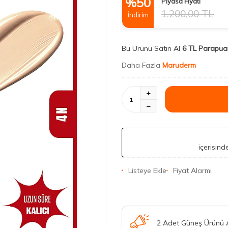
%
50
Piyasa Fiyatı
1.200,00
TL
İndirim
Bu Ürünü Satın Al
6 TL Parapua
Daha Fazla
Maruderm
içerisin
Listeye Ekle
Fiyat Alarmı
2 Adet Güneş Ürünü