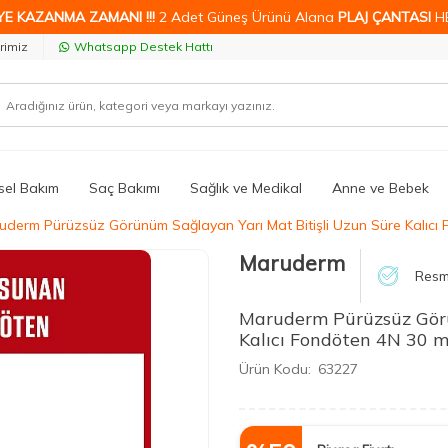
YE KAZANMA ZAMANI !!!
2 Adet Güneş Ürünü Alana
PLAJ ÇANTASI
H
rimiz
Whatsapp Destek Hattı
isel Bakım
Saç Bakımı
Sağlık ve Medikal
Anne ve Bebek
uderm Pürüzsüz Görünüm Sağlayan Yarı Mat Bitişli Uzun Süre Kalıcı
Maruderm
Resmi
Maruderm Pürüzsüz Görü
Kalıcı Fondöten 4N 30 m
Ürün Kodu:
63227