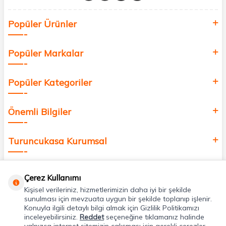
Siz de kendinizi yenilemek, sağlığınızı desteklemek ve güzelliğinize
Popüler Ürünler
değer katmak için bize katılın!
Popüler Markalar
Popüler Kategoriler
Önemli Bilgiler
Turuncukasa Kurumsal
Hızlı Erişim
Çerez Kullanımı
Kişisel verileriniz, hizmetlerimizin daha iyi bir şekilde
Uygulamalarımız
sunulması için mevzuata uygun bir şekilde toplanıp işlenir.
Konuyla ilgili detaylı bilgi almak için Gizlilik Politikamızı
inceleyebilirsiniz.
Reddet
seçeneğine tıklamanız halinde