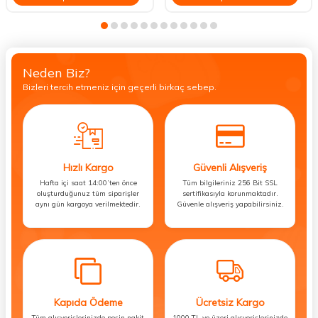
Neden Biz?
Bizleri tercih etmeniz için geçerli birkaç sebep.
Hızlı Kargo
Güvenli Alışveriş
Hafta içi saat 14:00’ten önce
Tüm bilgileriniz 256 Bit SSL
oluşturduğunuz tüm siparişler
sertifikasıyla korunmaktadır.
aynı gün kargoya verilmektedir.
Güvenle alışveriş yapabilirsiniz.
Kapıda Ödeme
Ücretsiz Kargo
Tüm alışverişlerinizde peşin nakit
1000 TL ve üzeri alışverişlerinizde