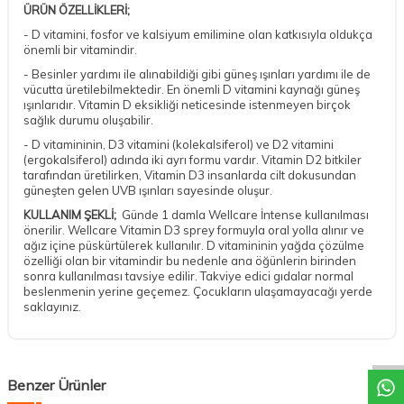
ÜRÜN ÖZELLİKLERİ;
- D vitamini, fosfor ve kalsiyum emilimine olan katkısıyla oldukça
önemli bir vitamindir.
- Besinler yardımı ile alınabildiği gibi güneş ışınları yardımı ile de
vücutta üretilebilmektedir. En önemli D vitamini kaynağı güneş
ışınlarıdır. Vitamin D eksikliği neticesinde istenmeyen birçok
sağlık durumu oluşabilir.
- D vitamininin, D3 vitamini (kolekalsiferol) ve D2 vitamini
(ergokalsiferol) adında iki ayrı formu vardır. Vitamin D2 bitkiler
tarafından üretilirken, Vitamin D3 insanlarda cilt dokusundan
güneşten gelen UVB ışınları sayesinde oluşur.
KULLANIM ŞEKLİ;
Günde 1 damla Wellcare İntense kullanılması
önerilir. Wellcare Vitamin D3 sprey formuyla oral yolla alınır ve
ağız içine püskürtülerek kullanılır. D vitamininin yağda çözülme
özelliği olan bir vitamindir bu nedenle ana öğünlerin birinden
sonra kullanılması tavsiye edilir. Takviye edici gıdalar normal
beslenmenin yerine geçemez. Çocukların ulaşamayacağı yerde
saklayınız.
DESTEK
Benzer Ürünler