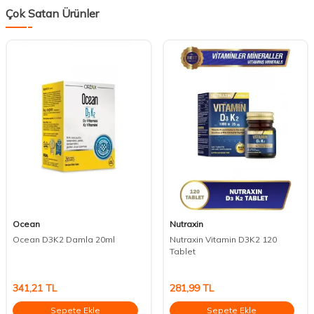
Çok Satan Ürünler
Ocean
Nutraxin
Ocean D3K2 Damla 20ml
Nutraxin Vitamin D3K2 120
Tablet
341,21
TL
281,99
TL
Sepete Ekle
Sepete Ekle