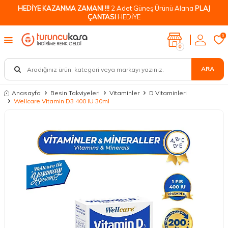
HEDİYE KAZANMA ZAMANI !!!
2 Adet Güneş Ürünü Alana
PLAJ
ÇANTASI
HEDİYE
0
0
ARA
Anasayfa
Besin Takviyeleri
Vitaminler
D Vitaminleri
Wellcare Vitamin D3 400 IU 30ml