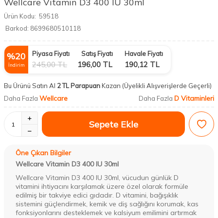
Wellcare Vitamin D3 400 IU 30ml
Ürün Kodu:
59518
Barkod:
8699680510118
Piyasa Fiyatı
Satış Fiyatı
Havale Fiyatı
%
20
245,00
TL
196,00
TL
190,12
TL
İndirim
Bu Ürünü Satın Al
2 TL Parapuan
Kazan
(Üyelikli Alışverişlerde Geçerli)
Wellcare
D Vitaminleri
Daha Fazla
Daha Fazla
Sepete Ekle
Öne Çıkan Bilgiler
Wellcare Vitamin D3 400 IU 30ml
Wellcare Vitamin D3 400 IU 30ml, vücudun günlük D
vitamini ihtiyacını karşılamak üzere özel olarak formüle
edilmiş bir takviye edici gıdadır. D vitamini, bağışıklık
sistemini güçlendirmek, kemik ve diş sağlığını korumak, kas
fonksiyonlarını desteklemek ve kalsiyum emilimini artırmak