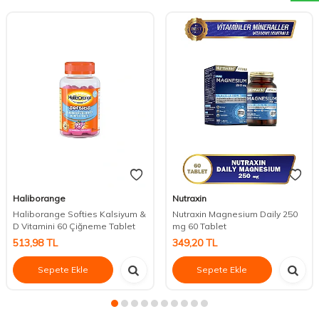
Haliborange
Nutraxin
Haliborange Softies Kalsiyum &
Nutraxin Magnesium Daily 250
D Vitamini 60 Çiğneme Tablet
mg 60 Tablet
513,98
TL
349,20
TL
Sepete Ekle
Sepete Ekle