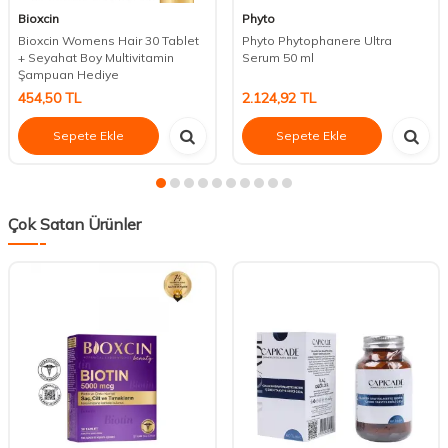
Bioxcin
Phyto
Bioxcin Womens Hair 30 Tablet
Phyto Phytophanere Ultra
+ Seyahat Boy Multivitamin
Serum 50 ml
Şampuan Hediye
454,50
TL
2.124,92
TL
Sepete Ekle
Sepete Ekle
Çok Satan Ürünler