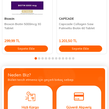
Bioxcin
CAPİCADE
Bioxcin Biotin 5000mcg 30
Capicade Collagen Saw
Tablet
Palmetto Biotin 60 Tablet
299,99
TL
1.201,50
TL
Sepete Ekle
Sepete Ekle
Neden Biz?
Bizleri tercih etmeniz için geçerli birkaç sebep.
Hızlı Kargo
Güvenli Alışveriş