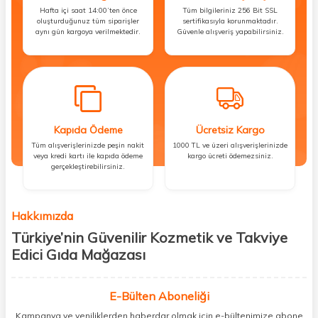
Hafta içi saat 14:00’ten önce
Tüm bilgileriniz 256 Bit SSL
oluşturduğunuz tüm siparişler
sertifikasıyla korunmaktadır.
aynı gün kargoya verilmektedir.
Güvenle alışveriş yapabilirsiniz.
Kapıda Ödeme
Ücretsiz Kargo
Tüm alışverişlerinizde peşin nakit
1000 TL ve üzeri alışverişlerinizde
veya kredi kartı ile kapıda ödeme
kargo ücreti ödemezsiniz.
gerçekleştirebilirsiniz.
Hakkımızda
Türkiye’nin Güvenilir Kozmetik ve Takviye
Edici Gıda Mağazası
Güzellik, sağlık ve iyi hissetmek herkesin hakkı! Biz de bu vizyonla, hem
kişisel bakım hem de takviye edici gıda ürünlerini sizlerle
E-Bülten Aboneliği
buluşturuyoruz. Artık mağaza mağaza dolaşmanıza gerek yok;
Kampanya ve yeniliklerden haberdar olmak için e-bültenimize abone