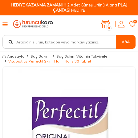
HEDİYE KAZANMA ZAMANI !!!
2 Adet Güneş Ürünü Alana
PLAJ
ÇANTASI
HEDİYE
0
0
ARA
Anasayfa
Saç Bakımı
Saç Bakım Vitamin Takviyeleri
Vitabiotics Perfectil Skin , Hair , Nails 30 Tablet