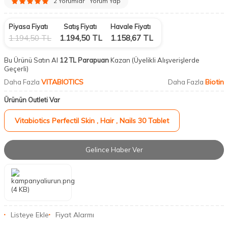
2 Yorumlar
Yorum Yap
Piyasa Fiyatı
Satış Fiyatı
Havale Fiyatı
1.194,50
TL
1.194,50
TL
1.158,67
TL
Bu Ürünü Satın Al
12 TL Parapuan
Kazan
(Üyelikli Alışverişlerde
Geçerli)
VITABIOTICS
Biotin
Daha Fazla
Daha Fazla
Ürünün Outleti Var
Vitabiotics Perfectil Skin , Hair , Nails 30 Tablet
Gelince Haber Ver
Listeye Ekle
Fiyat Alarmı