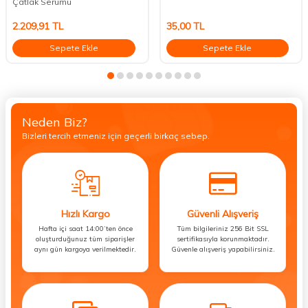
Çatlak Serumu
2.209,91
TL
35,00
TL
Sepete Ekle
Sepete Ekle
Neden Biz?
Bizleri tercih etmeniz için geçerli birkaç sebep.
Hızlı Kargo
Güvenli Alışveriş
Hafta içi saat 14:00’ten önce
Tüm bilgileriniz 256 Bit SSL
oluşturduğunuz tüm siparişler
sertifikasıyla korunmaktadır.
aynı gün kargoya verilmektedir.
Güvenle alışveriş yapabilirsiniz.