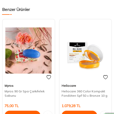
Benzer Ürünler
Myros
Heliocare
Myros 90 Gr Spa Çarkıfelek
Heliocare 360 Color Kompakt
Sabunu
Fondöten Spf 50 + Bronze 10 g
DESTEK
75,00
TL
1.079,28
TL