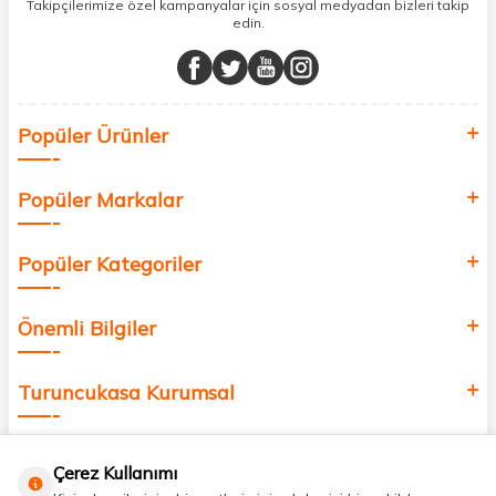
sunuyoruz.
Takipçilerimize özel kampanyalar için sosyal medyadan bizleri takip
edin.
Müşteri memnuniyetini ön planda tutarak, en kaliteli markaları sizlerle
buluşturuyor ve online alışveriş deneyiminizi en iyi hale getiriyoruz.
Sağlık, güzellik ve iyi yaşam için aradığınız her şey burada!
Siz de kendinizi yenilemek, sağlığınızı desteklemek ve güzelliğinize
Popüler Ürünler
değer katmak için bize katılın!
Popüler Markalar
Popüler Kategoriler
Önemli Bilgiler
Turuncukasa Kurumsal
Hızlı Erişim
Çerez Kullanımı