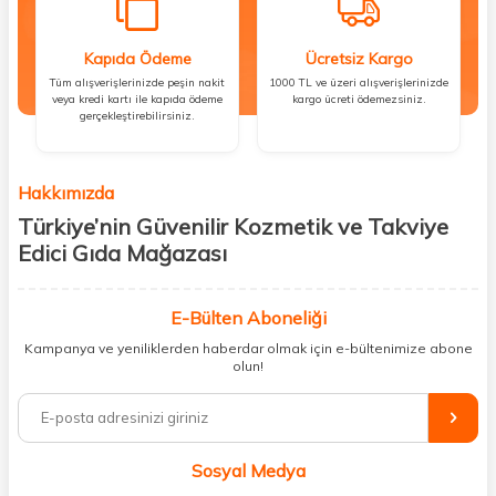
Kapıda Ödeme
Ücretsiz Kargo
Tüm alışverişlerinizde peşin nakit
1000 TL ve üzeri alışverişlerinizde
veya kredi kartı ile kapıda ödeme
kargo ücreti ödemezsiniz.
gerçekleştirebilirsiniz.
Hakkımızda
Türkiye’nin Güvenilir Kozmetik ve Takviye
Edici Gıda Mağazası
Güzellik, sağlık ve iyi hissetmek herkesin hakkı! Biz de bu vizyonla, hem
kişisel bakım hem de takviye edici gıda ürünlerini sizlerle
E-Bülten Aboneliği
buluşturuyoruz. Artık mağaza mağaza dolaşmanıza gerek yok;
Kampanya ve yeniliklerden haberdar olmak için e-bültenimize abone
ihtiyacınız olan her şeyi tek bir çatı altında topluyor ve kapınıza kadar
olun!
güvenle ulaştırıyoruz.
%100 orijinal kozmetik ve sağlık ürünleriyle güzelliğinizi tamamlayabilir,
vücudunuzu desteklemek için güvenilir takviye edici gıdalara
ulaşabilirsiniz. Cilt bakımından saç bakımına, makyajdan vitamin ve
Sosyal Medya
minerallere kadar binlerce ürünü uygun fiyat ve hızlı kargo avantajıyla