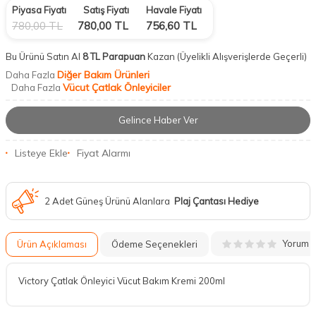
Piyasa Fiyatı
Satış Fiyatı
Havale Fiyatı
780,00
TL
780,00
TL
756,60
TL
Bu Ürünü Satın Al
8 TL Parapuan
Kazan
(Üyelikli Alışverişlerde Geçerli)
Diğer Bakım Ürünleri
Daha Fazla
Vücut Çatlak Önleyiciler
Daha Fazla
Gelince Haber Ver
Listeye Ekle
Fiyat Alarmı
2 Adet Güneş Ürünü Alanlara
Plaj Çantası Hediye
Yorum
Ürün Açıklaması
Ödeme Seçenekleri
Victory Çatlak Önleyici Vücut Bakım Kremi 200ml