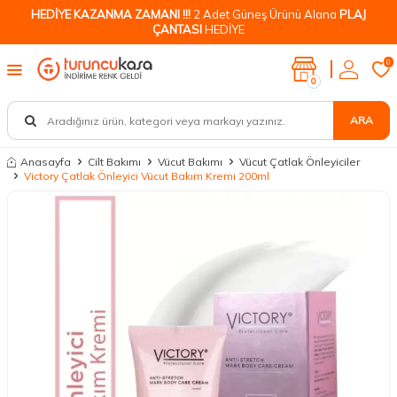
HEDİYE KAZANMA ZAMANI !!!
2 Adet Güneş Ürünü Alana
PLAJ
ÇANTASI
HEDİYE
0
0
ARA
Anasayfa
Cilt Bakımı
Vücut Bakımı
Vücut Çatlak Önleyiciler
Victory Çatlak Önleyici Vücut Bakım Kremi 200ml