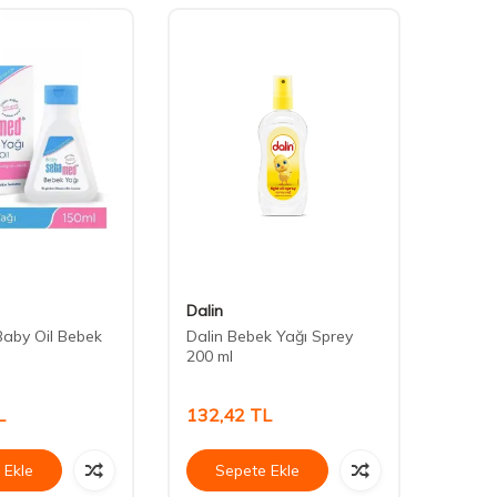
Dalin
Dalin
aby Oil Bebek
Dalin Bebek Yağı Sprey
Dalin 
200 ml
ml
L
132,42
TL
71,7
 Ekle
Sepete Ekle
Se