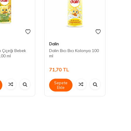
Dalin
Dalin
n Çiçeği Bebek
Dalin Bıcı Bıcı Kolonya 100
Dalin
100 ml
ml
Orman 
71,70
TL
74,3
Sepete
Sep
Ekle
Ek