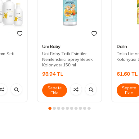
Uni Baby
Dalin
ım Seti
Uni Baby Tatlı Esintiler
Dalin Limo
Nemlendirici Sprey Bebek
Kolonyası 
Kolonyası 150 ml
98,94
TL
61,60
TL
Sepete
Sepete
Ekle
Ekle