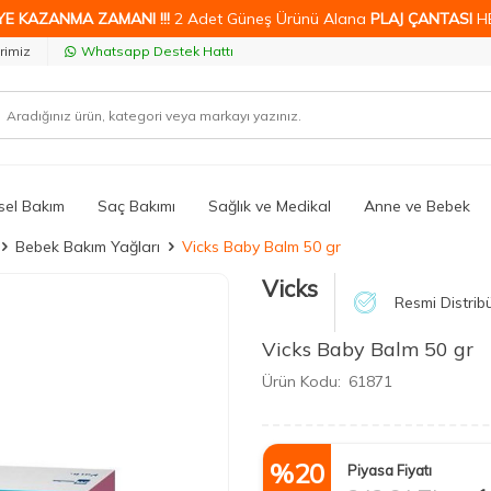
YE KAZANMA ZAMANI !!!
2 Adet Güneş Ürünü Alana
PLAJ ÇANTASI
H
rimiz
Whatsapp Destek Hattı
isel Bakım
Saç Bakımı
Sağlık ve Medikal
Anne ve Bebek
Bebek Bakım Yağları
Vicks Baby Balm 50 gr
Vicks
Resmi Distrib
Vicks Baby Balm 50 gr
Ürün Kodu:
61871
%
20
Piyasa Fiyatı