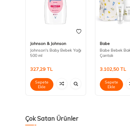
Johnson & Johnson
Babe
 ml
Johnson's Baby Bebek Yağı
Babe Bebek Bak
500 ml
Çantalı
327,29
TL
3.102,50
TL
Sepete
Sepete
Ekle
Ekle
Çok Satan Ürünler