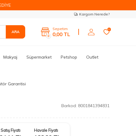
EDİYE
Kargom Nerede?
Sepetim
0
ARA
0,00
TL
0
Makyaj
Süpermarket
Petshop
Outlet
ütör Garantisi
Barkod:
8001841394831
Satış Fiyatı
Havale Fiyatı