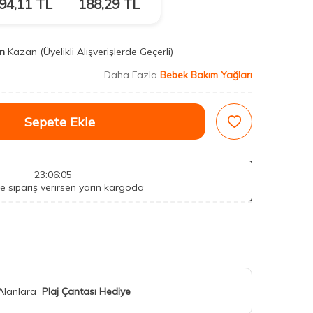
94,11
TL
188,29
TL
n
Kazan
(Üyelikli Alışverişlerde Geçerli)
Daha Fazla
Bebek Bakım Yağları
Sepete Ekle
23
:06
:03
de sipariş verirsen yarın kargoda
 Alanlara
Plaj Çantası Hediye