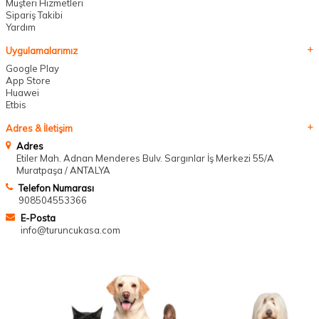
Müşteri Hizmetleri
Sipariş Takibi
Yardım
Uygulamalarımız
Google Play
App Store
Huawei
Etbis
Adres & İletişim
Adres
Etiler Mah. Adnan Menderes Bulv. Sargınlar İş Merkezi 55/A
Muratpaşa / ANTALYA
Telefon Numarası
908504553366
E-Posta
info@turuncukasa.com