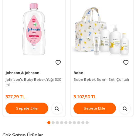
Johnson & Johnson
Babe
Johnson's Baby Bebek Yağı 500
Babe Bebek Bakım Seti Çantalı
ml
327,29
TL
3.102,50
TL
Sepete Ekle
Sepete Ekle
Çok Satan Ürünler