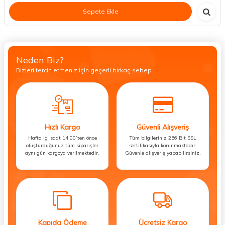
Sepete Ekle
Neden Biz?
Bizleri tercih etmeniz için geçerli birkaç sebep.
Hızlı Kargo
Güvenli Alışveriş
Hafta içi saat 14:00’ten önce
Tüm bilgileriniz 256 Bit SSL
oluşturduğunuz tüm siparişler
sertifikasıyla korunmaktadır.
aynı gün kargoya verilmektedir.
Güvenle alışveriş yapabilirsiniz.
Kapıda Ödeme
Ücretsiz Kargo