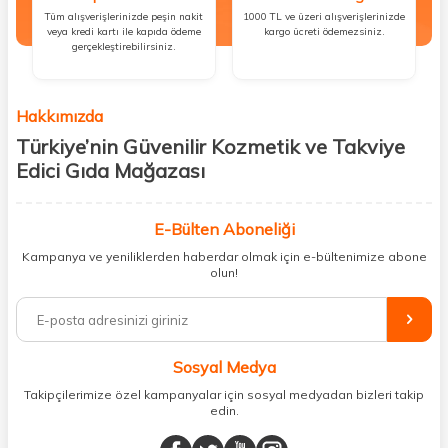
Tüm alışverişlerinizde peşin nakit
1000 TL ve üzeri alışverişlerinizde
veya kredi kartı ile kapıda ödeme
kargo ücreti ödemezsiniz.
gerçekleştirebilirsiniz.
Hakkımızda
Türkiye’nin Güvenilir Kozmetik ve Takviye
Edici Gıda Mağazası
Güzellik, sağlık ve iyi hissetmek herkesin hakkı! Biz de bu vizyonla, hem
kişisel bakım hem de takviye edici gıda ürünlerini sizlerle
E-Bülten Aboneliği
buluşturuyoruz. Artık mağaza mağaza dolaşmanıza gerek yok;
Kampanya ve yeniliklerden haberdar olmak için e-bültenimize abone
ihtiyacınız olan her şeyi tek bir çatı altında topluyor ve kapınıza kadar
olun!
güvenle ulaştırıyoruz.
%100 orijinal kozmetik ve sağlık ürünleriyle güzelliğinizi tamamlayabilir,
vücudunuzu desteklemek için güvenilir takviye edici gıdalara
ulaşabilirsiniz. Cilt bakımından saç bakımına, makyajdan vitamin ve
Sosyal Medya
minerallere kadar binlerce ürünü uygun fiyat ve hızlı kargo avantajıyla
sunuyoruz.
Takipçilerimize özel kampanyalar için sosyal medyadan bizleri takip
edin.
Müşteri memnuniyetini ön planda tutarak, en kaliteli markaları sizlerle
buluşturuyor ve online alışveriş deneyiminizi en iyi hale getiriyoruz.