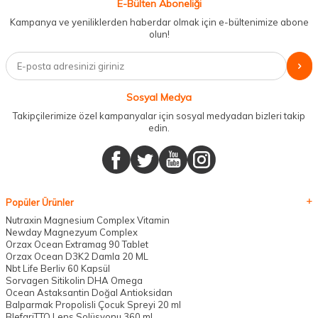
E-Bülten Aboneliği
Kampanya ve yeniliklerden haberdar olmak için e-bültenimize abone
olun!
Sosyal Medya
Takipçilerimize özel kampanyalar için sosyal medyadan bizleri takip
edin.
Popüler Ürünler
Nutraxin Magnesium Complex Vitamin
Newday Magnezyum Complex
Orzax Ocean Extramag 90 Tablet
Orzax Ocean D3K2 Damla 20 ML
Nbt Life Berliv 60 Kapsül
Sorvagen Sitikolin DHA Omega
Ocean Astaksantin Doğal Antioksidan
Balparmak Propolisli Çocuk Spreyi 20 ml
BlefariTTO Lens Solüsyonu 360 ml