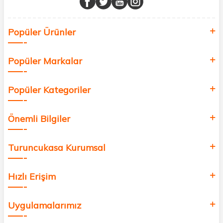
Sağlık, güzellik ve iyi yaşam için aradığınız her şey burada!
Siz de kendinizi yenilemek, sağlığınızı desteklemek ve güzelliğinize
Popüler Ürünler
değer katmak için bize katılın!
Popüler Markalar
Popüler Kategoriler
Önemli Bilgiler
Turuncukasa Kurumsal
Hızlı Erişim
Uygulamalarımız