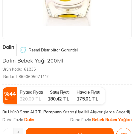
Dalin
Resmi Distribütör Garantisi
Dalin Bebek Yağı 200Ml
Ürün Kodu:
61835
Barkod:
8690605071110
Piyasa Fiyatı
Satış Fiyatı
Havale Fiyatı
%
44
320,00
TL
180,42
TL
175,01
TL
İndirim
Bu Ürünü Satın Al
2 TL Parapuan
Kazan
(Üyelikli Alışverişlerde Geçerli)
Dalin
Bebek Bakım Yağları
Daha Fazla
Daha Fazla