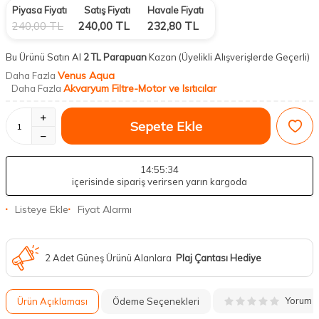
Piyasa Fiyatı
Satış Fiyatı
Havale Fiyatı
240,00
TL
240,00
TL
232,80
TL
Bu Ürünü Satın Al
2 TL Parapuan
Kazan
(Üyelikli Alışverişlerde Geçerli)
Venus Aqua
Daha Fazla
Akvaryum Filtre-Motor ve Isıtıcılar
Daha Fazla
Sepete Ekle
14
:55
:33
içerisinde sipariş verirsen yarın kargoda
Listeye Ekle
Fiyat Alarmı
2 Adet Güneş Ürünü Alanlara
Plaj Çantası Hediye
Yorum
Ürün Açıklaması
Ödeme Seçenekleri