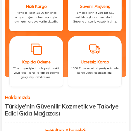
Hızlı Kargo
Güvenli Alışveriş
Hafta içi saat 14:00’ten önce
Tüm bilgileriniz 256 Bit SSL
oluşturduğunuz tüm siparişler
sertifikasıyla korunmaktadır.
aynı gün kargoya verilmektedir.
Güvenle alışveriş yapabilirsiniz.
Kapıda Ödeme
Ücretsiz Kargo
Tüm alışverişlerinizde peşin nakit
1000 TL ve üzeri alışverişlerinizde
veya kredi kartı ile kapıda ödeme
kargo ücreti ödemezsiniz.
gerçekleştirebilirsiniz.
Hakkımızda
Türkiye’nin Güvenilir Kozmetik ve Takviye
Edici Gıda Mağazası
Güzellik, sağlık ve iyi hissetmek herkesin hakkı! Biz de bu vizyonla, hem
kişisel bakım hem de takviye edici gıda ürünlerini sizlerle
E-Bülten Aboneliği