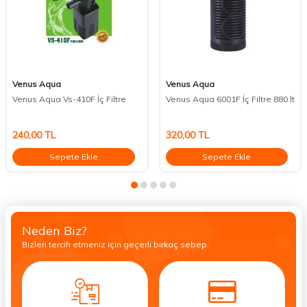
Venus Aqua
Venus Aqua
Venus Aqua Vs-410F İç Filtre
Venus Aqua 6001F İç Filtre 880 lt
240,00
TL
320,00
TL
Sepete Ekle
Sepete Ekle
Neden Biz?
Bizleri tercih etmeniz için geçerli birkaç sebep.