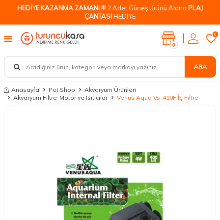
HEDİYE KAZANMA ZAMANI !!!
2 Adet Güneş Ürünü Alana
PLAJ
ÇANTASI
HEDİYE
0
0
ARA
Anasayfa
Pet Shop
Akvaryum Ürünleri
Akvaryum Filtre-Motor ve Isıtıcılar
Venus Aqua Vs-410F İç Filtre