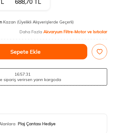
L
688,70
TL
n
Kazan
(Üyelikli Alışverişlerde Geçerli)
Daha Fazla
Akvaryum Filtre-Motor ve Isıtıcılar
Sepete Ekle
16
:57
:30
de sipariş verirsen yarın kargoda
 Alanlara
Plaj Çantası Hediye