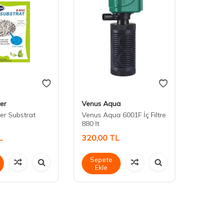
er
Venus Aqua
Venus
er Substrat
Venus Aqua 6001F İç Filtre
Venus 
880 lt
L
320,00
TL
440,
Sepete
Sep
Ekle
Ek