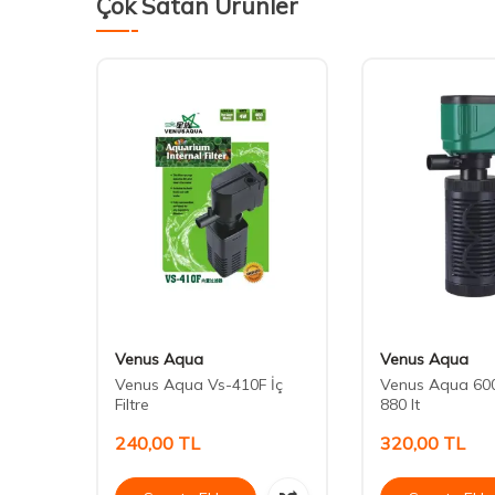
Çok Satan Ürünler
Venus Aqua
Venus Aqua
iltresi
Venus Aqua Vs-410F İç
Venus Aqua 6001
Filtre
880 lt
240,00
TL
320,00
TL