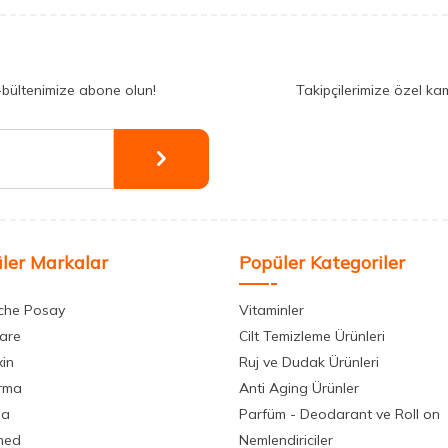
-bültenimize abone olun!
Takipçilerimize özel ka
ler Markalar
Popüler Kategoriler
che Posay
Vitaminler
care
Cilt Temizleme Ürünleri
xin
Ruj ve Dudak Ürünleri
rma
Anti Aging Ürünler
la
Parfüm - Deodarant ve Roll on
med
Nemlendiriciler