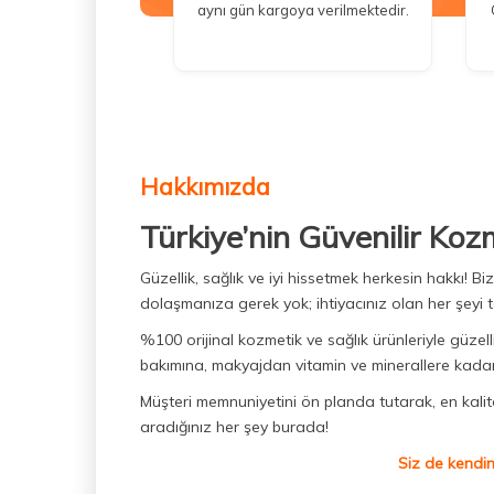
aynı gün kargoya verilmektedir.
Hakkımızda
Türkiye’nin Güvenilir Koz
Güzellik, sağlık ve iyi hissetmek herkesin hakkı! 
dolaşmanıza gerek yok; ihtiyacınız olan her şeyi t
%100 orijinal kozmetik ve sağlık ürünleriyle güzell
bakımına, makyajdan vitamin ve minerallere kadar 
Müşteri memnuniyetini ön planda tutarak, en kaliteli
aradığınız her şey burada!
Siz de kendin