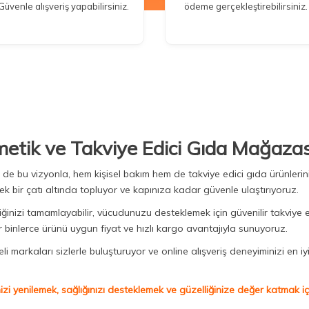
Güvenle alışveriş yapabilirsiniz.
ödeme gerçekleştirebilirsiniz.
metik ve Takviye Edici Gıda Mağazas
Biz de bu vizyonla, hem kişisel bakım hem de takviye edici gıda ürünler
ek bir çatı altında topluyor ve kapınıza kadar güvenle ulaştırıyoruz.
iğinizi tamamlayabilir, vücudunuzu desteklemek için güvenilir takviye e
binlerce ürünü uygun fiyat ve hızlı kargo avantajıyla sunuyoruz.
 markaları sizlerle buluşturuyor ve online alışveriş deneyiminizi en iyi 
izi yenilemek, sağlığınızı desteklemek ve güzelliğinize değer katmak için