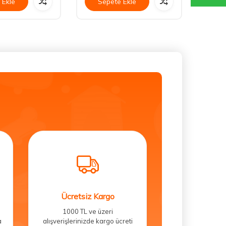
 Ekle
Sepete Ekle
Se
Ücretsiz Kargo
1000 TL ve üzeri
a
alışverişlerinizde kargo ücreti