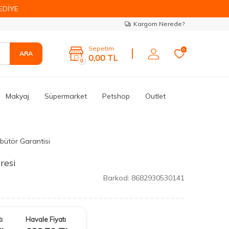
EDİYE
Kargom Nerede?
Sepetim
0
ARA
0,00
TL
0
Makyaj
Süpermarket
Petshop
Outlet
ibütör Garantisi
resi
Barkod:
8682930530141
ı
Havale Fiyatı