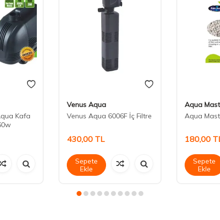
Venus Aqua
Aqua Mast
Aqua Kafa
Venus Aqua 6006F İç Filtre
Aqua Mast
60w
430,00
TL
180,00
T
Sepete
Sepete
Ekle
Ekle