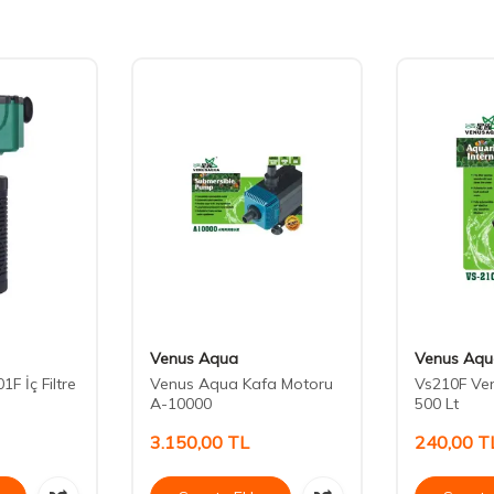
Venus Aqua
Venus Aqu
F İç Filtre
Venus Aqua Kafa Motoru
Vs210F Ven
A-10000
500 Lt
3.150,00
TL
240,00
T