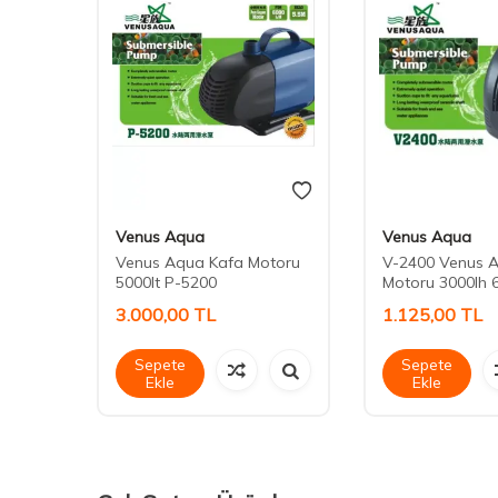
Venus Aqua
Venus Aqua
toru
Venus Aqua Kafa Motoru
V-2400 Venus 
5000lt P-5200
Motoru 3000lh 
3.000,00
TL
1.125,00
TL
Sepete
Sepete
Ekle
Ekle