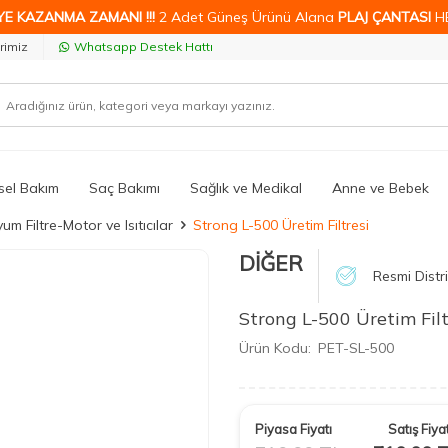
YE KAZANMA ZAMANI !!!
2 Adet Güneş Ürünü Alana
PLAJ ÇANTASI
H
rimiz
Whatsapp Destek Hattı
isel Bakım
Saç Bakımı
Sağlık ve Medikal
Anne ve Bebek
um Filtre-Motor ve Isıtıcılar
Strong L-500 Üretim Filtresi
DİĞER
Resmi Distr
Strong L-500 Üretim Filt
Ürün Kodu:
PET-SL-500
Piyasa Fiyatı
Satış Fiyat