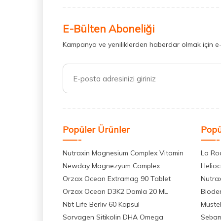
E-Bülten Aboneliği
Kampanya ve yeniliklerden haberdar olmak için e
Popüler Ürünler
Popü
Nutraxin Magnesium Complex Vitamin
La Ro
Newday Magnezyum Complex
Helio
Orzax Ocean Extramag 90 Tablet
Nutra
Orzax Ocean D3K2 Damla 20 ML
Biode
Nbt Life Berliv 60 Kapsül
Muste
Sorvagen Sitikolin DHA Omega
Seba