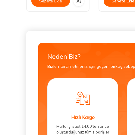
Sepete Ekle
Sepete Ekle
Neden Biz?
Bizleri tercih etmeniz için geçerli birkaç sebep
Hızlı Kargo
Hafta içi saat 14:00’ten önce
oluşturduğunuz tüm siparişler