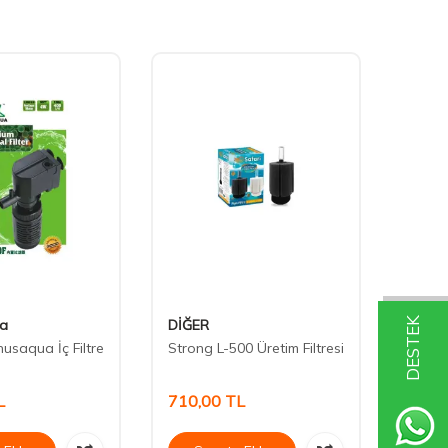
DESTEK
a
DİĞER
Venus
usaqua İç Filtre
Strong L-500 Üretim Filtresi
Venus
Filtre
L
710,00
TL
240,