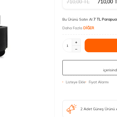
710,00
TL
710,00
T
Bu Ürünü Satın Al
7 TL Parapua
Daha Fazla
DİĞER
içerisin
Listeye Ekle
Fiyat Alarmı
2 Adet Güneş Ürünü