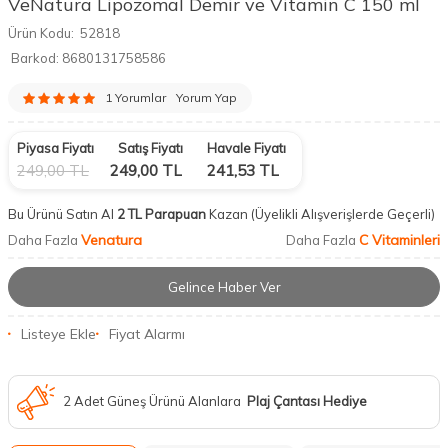
VeNatura Lipozomal Demir ve Vitamin C 150 ml
Ürün Kodu:
52818
Barkod:
8680131758586
1 Yorumlar
Yorum Yap
Piyasa Fiyatı
Satış Fiyatı
Havale Fiyatı
249,00
TL
249,00
TL
241,53
TL
Bu Ürünü Satın Al
2 TL Parapuan
Kazan
(Üyelikli Alışverişlerde Geçerli)
Venatura
C Vitaminleri
Daha Fazla
Daha Fazla
Gelince Haber Ver
Listeye Ekle
Fiyat Alarmı
2 Adet Güneş Ürünü Alanlara
Plaj Çantası Hediye