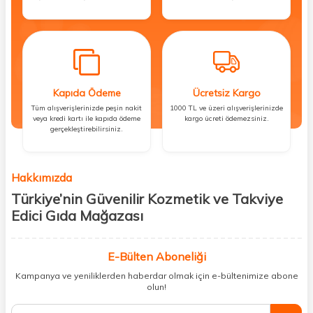
Kapıda Ödeme
Ücretsiz Kargo
Tüm alışverişlerinizde peşin nakit
1000 TL ve üzeri alışverişlerinizde
veya kredi kartı ile kapıda ödeme
kargo ücreti ödemezsiniz.
gerçekleştirebilirsiniz.
Hakkımızda
Türkiye’nin Güvenilir Kozmetik ve Takviye
Edici Gıda Mağazası
Güzellik, sağlık ve iyi hissetmek herkesin hakkı! Biz de bu vizyonla, hem
kişisel bakım hem de takviye edici gıda ürünlerini sizlerle
E-Bülten Aboneliği
buluşturuyoruz. Artık mağaza mağaza dolaşmanıza gerek yok;
Kampanya ve yeniliklerden haberdar olmak için e-bültenimize abone
ihtiyacınız olan her şeyi tek bir çatı altında topluyor ve kapınıza kadar
olun!
güvenle ulaştırıyoruz.