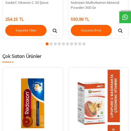
DESTEK
SadeC Vitamin C 30 Şase
Nutraxin Multivitamin Mineral
Powder 300 Gr
254,15
TL
593,99
TL
Sepete Ekle
Sepete Ekle
Çok Satan Ürünler