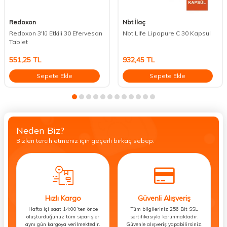
Redoxon
Nbt İlaç
Redoxon 3'lü Etkili 30 Efervesan
Nbt Life Lipopure C 30 Kapsül
Tablet
551,25
TL
932,45
TL
Sepete Ekle
Sepete Ekle
Neden Biz?
Bizleri tercih etmeniz için geçerli birkaç sebep.
Hızlı Kargo
Güvenli Alışveriş
Hafta içi saat 14:00’ten önce
Tüm bilgileriniz 256 Bit SSL
oluşturduğunuz tüm siparişler
sertifikasıyla korunmaktadır.
aynı gün kargoya verilmektedir.
Güvenle alışveriş yapabilirsiniz.