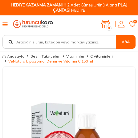
HEDİYE KAZANMA ZAMANI !!!
2 Adet Güneş Ürünü Alana
PLAJ
ÇANTASI
HEDİYE
0
0
ARA
Anasayfa
Besin Takviyeleri
Vitaminler
C Vitaminleri
VeNatura Lipozomal Demir ve Vitamin C 150 ml