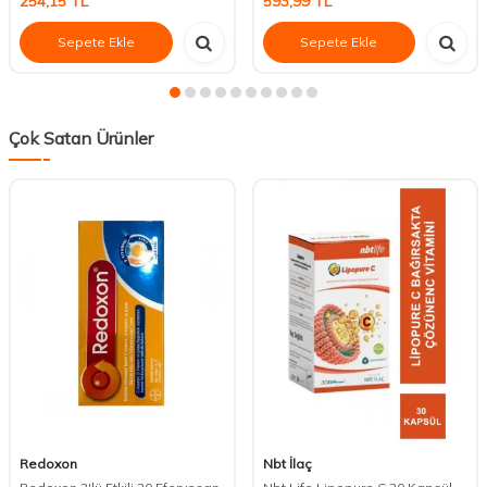
254,15
TL
593,99
TL
Sepete Ekle
Sepete Ekle
Çok Satan Ürünler
Redoxon
Nbt İlaç