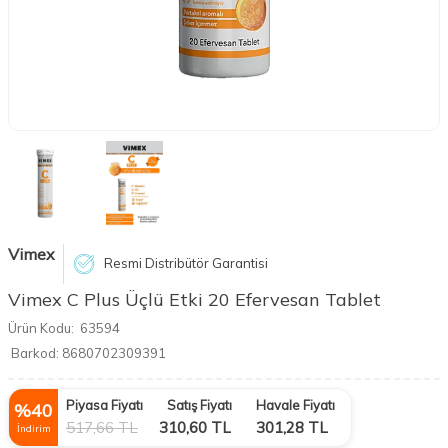
Vimex
Resmi Distribütör Garantisi
Vimex C Plus Üçlü Etki 20 Efervesan Tablet
Ürün Kodu:
63594
Barkod:
8680702309391
Piyasa Fiyatı
Satış Fiyatı
Havale Fiyatı
%
40
517,66
TL
310,60
TL
301,28
TL
İndirim