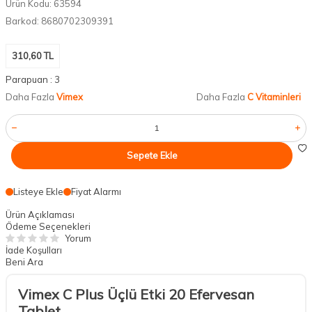
Ürün Kodu:
63594
Barkod:
8680702309391
310,60
TL
Parapuan :
3
Daha Fazla
Vimex
Daha Fazla
C Vitaminleri
Sepete Ekle
Listeye Ekle
Fiyat Alarmı
Ürün Açıklaması
Ödeme Seçenekleri
Yorum
İade Koşulları
Beni Ara
Vimex C Plus Üçlü Etki 20 Efervesan
Tablet