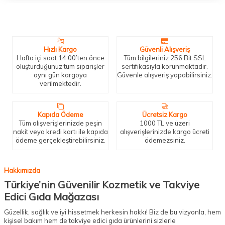
Neden Biz?
Bizleri tercih etmeniz için geçerli birkaç sebep.
Hızlı Kargo
Güvenli Alışveriş
Hafta içi saat 14:00’ten önce
Tüm bilgileriniz 256 Bit SSL
oluşturduğunuz tüm siparişler
sertifikasıyla korunmaktadır.
aynı gün kargoya
Güvenle alışveriş yapabilirsiniz.
verilmektedir.
Kapıda Ödeme
Ücretsiz Kargo
Tüm alışverişlerinizde peşin
1000 TL ve üzeri
nakit veya kredi kartı ile kapıda
alışverişlerinizde kargo ücreti
ödeme gerçekleştirebilirsiniz.
ödemezsiniz.
Hakkımızda
Türkiye’nin Güvenilir Kozmetik ve Takviye
Edici Gıda Mağazası
Güzellik, sağlık ve iyi hissetmek herkesin hakkı! Biz de bu vizyonla, hem
kişisel bakım hem de takviye edici gıda ürünlerini sizlerle