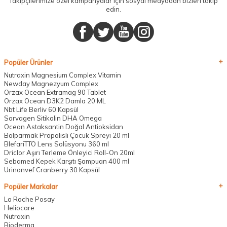
Takipçilerimize özel kampanyalar için sosyal medyadan bizleri takip
edin.
Popüler Ürünler
Nutraxin Magnesium Complex Vitamin
Newday Magnezyum Complex
Orzax Ocean Extramag 90 Tablet
Orzax Ocean D3K2 Damla 20 ML
Nbt Life Berliv 60 Kapsül
Sorvagen Sitikolin DHA Omega
Ocean Astaksantin Doğal Antioksidan
Balparmak Propolisli Çocuk Spreyi 20 ml
BlefariTTO Lens Solüsyonu 360 ml
Driclor Aşırı Terleme Önleyici Roll-On 20ml
Sebamed Kepek Karşıtı Şampuan 400 ml
Urinonvef Cranberry 30 Kapsül
Popüler Markalar
La Roche Posay
Heliocare
Nutraxin
Bioderma