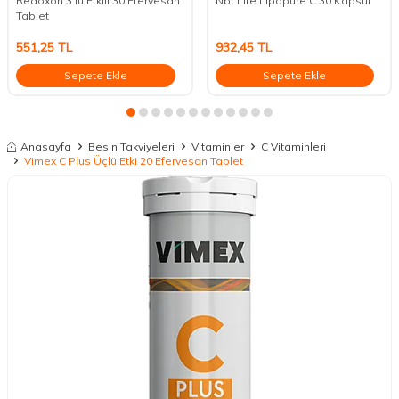
Redoxon 3'lü Etkili 30 Efervesan
Nbt Life Lipopure C 30 Kapsül
Tablet
551,25
TL
932,45
TL
Sepete Ekle
Sepete Ekle
Anasayfa
Besin Takviyeleri
Vitaminler
C Vitaminleri
Vimex C Plus Üçlü Etki 20 Efervesan Tablet