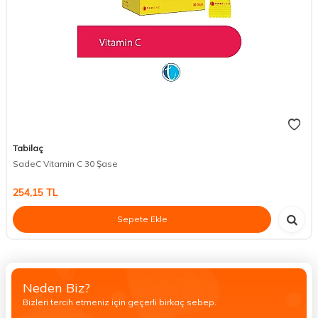
Tabilaç
SadeC Vitamin C 30 Şase
254,15
TL
Sepete Ekle
Neden Biz?
Bizleri tercih etmeniz için geçerli birkaç sebep.