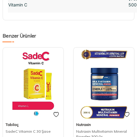
Vitamin C
500
Benzer Ürünler
Tabilaç
Nutraxin
SadeC Vitamin C 30 Şase
Nutraxin Multivitamin Mineral
Powder 300 Gr