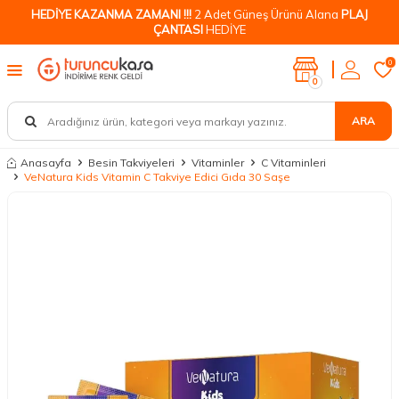
HEDİYE KAZANMA ZAMANI !!!
2 Adet Güneş Ürünü Alana
PLAJ
ÇANTASI
HEDİYE
0
0
ARA
Anasayfa
Besin Takviyeleri
Vitaminler
C Vitaminleri
VeNatura Kids Vitamin C Takviye Edici Gıda 30 Saşe