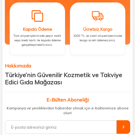
Kapıda Ödeme
Ücretsiz Kargo
Tüm alışverişlerinizde peşin nakit
1000 TL ve üzeri alışverişlerinizde
veya kredi kartı ile kapıda ödeme
kargo ücreti ödemezsiniz.
gerçekleştirebilirsiniz.
Hakkımızda
Türkiye’nin Güvenilir Kozmetik ve Takviye
Edici Gıda Mağazası
Güzellik, sağlık ve iyi hissetmek herkesin hakkı! Biz de bu vizyonla, hem
kişisel bakım hem de takviye edici gıda ürünlerini sizlerle
E-Bülten Aboneliği
buluşturuyoruz. Artık mağaza mağaza dolaşmanıza gerek yok;
Kampanya ve yeniliklerden haberdar olmak için e-bültenimize abone
ihtiyacınız olan her şeyi tek bir çatı altında topluyor ve kapınıza kadar
olun!
güvenle ulaştırıyoruz.
%100 orijinal kozmetik ve sağlık ürünleriyle güzelliğinizi tamamlayabilir,
vücudunuzu desteklemek için güvenilir takviye edici gıdalara