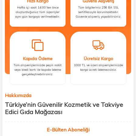
Hızlı Kargo
Güvenli Alışveriş
Hafta içi saat 14:00’ten önce
Tüm bilgileriniz 256 Bit SSL
oluşturduğunuz tüm siparişler
sertifikasıyla korunmaktadır.
aynı gün kargoya verilmektedir.
Güvenle alışveriş yapabilirsiniz.
Kapıda Ödeme
Ücretsiz Kargo
Tüm alışverişlerinizde peşin nakit
1000 TL ve üzeri alışverişlerinizde
veya kredi kartı ile kapıda ödeme
kargo ücreti ödemezsiniz.
gerçekleştirebilirsiniz.
Hakkımızda
Türkiye’nin Güvenilir Kozmetik ve Takviye
Edici Gıda Mağazası
Güzellik, sağlık ve iyi hissetmek herkesin hakkı! Biz de bu vizyonla, hem
kişisel bakım hem de takviye edici gıda ürünlerini sizlerle
E-Bülten Aboneliği
buluşturuyoruz. Artık mağaza mağaza dolaşmanıza gerek yok;