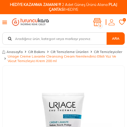
HEDİYE KAZANMA ZAMANI !!!
2 Adet Güneş Ürünü Alana
PLAJ
ÇANTASI
HEDİYE
0
0
ARA
Anasayfa
Cilt Bakımı
Cilt Temizleme Ürünleri
Cilt Temizleyiciler
Uriage Creme Lavante Cleansing Cream Nemlendirici Etkili Yüz Ve
Vücut Temizleyici Krem 200 ml