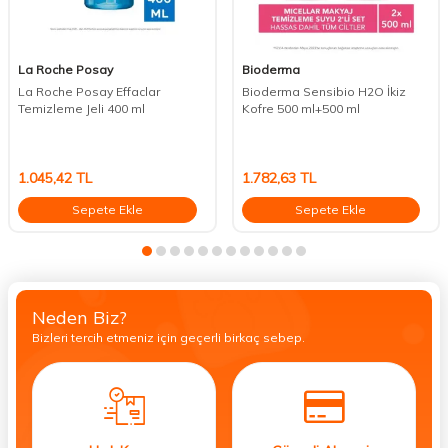
La Roche Posay
Bioderma
La Roche Posay Effaclar
Bioderma Sensibio H2O İkiz
Temizleme Jeli 400 ml
Kofre 500 ml+500 ml
1.045,42
TL
1.782,63
TL
Sepete Ekle
Sepete Ekle
Neden Biz?
Bizleri tercih etmeniz için geçerli birkaç sebep.