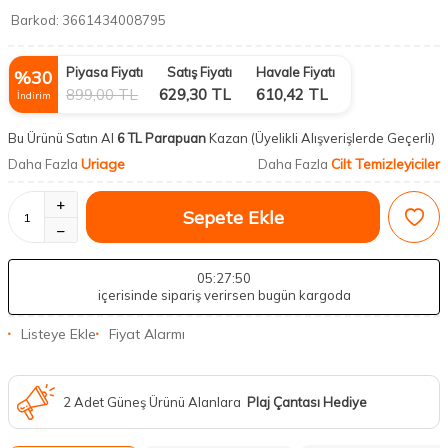
Barkod:
3661434008795
Piyasa Fiyatı
Satış Fiyatı
Havale Fiyatı
%
30
899,00
TL
629,30
TL
610,42
TL
İndirim
Bu Ürünü Satın Al
6 TL Parapuan
Kazan
(Üyelikli Alışverişlerde Geçerli)
Uriage
Cilt Temizleyiciler
Daha Fazla
Daha Fazla
Sepete Ekle
05
:27
:49
içerisinde sipariş verirsen bugün kargoda
Listeye Ekle
Fiyat Alarmı
2 Adet Güneş Ürünü Alanlara
Plaj Çantası Hediye