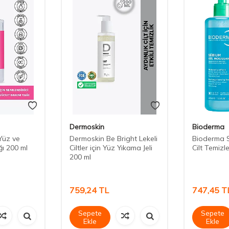
Dermoskin
Bioderma
Yüz ve
Dermoskin Be Bright Lekeli
Bioderma 
ı 200 ml
Ciltler için Yüz Yıkama Jeli
Cilt Temizl
200 ml
759,24
TL
747,45
T
Sepete
Sepete
Ekle
Ekle