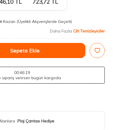
46,10
TL
723,72
TL
n
Kazan
(Üyelikli Alışverişlerde Geçerli)
Daha Fazla
Cilt Temizleyiciler
Sepete Ekle
00
:46
:17
de sipariş verirsen bugün kargoda
 Alanlara
Plaj Çantası Hediye