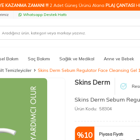
YE KAZANMA ZAMANI !!!
2 Adet Güneş Ürünü Alana
PLAJ ÇANTASI
H
rimiz
Whatsapp Destek Hattı
isel Bakım
Saç Bakımı
Sağlık ve Medikal
Anne ve Bebek
ilt Temizleyiciler
Skins Derm Sebum Regulator Face Cleansing Gel 
Skins Derm
Resm
Skins Derm Sebum Regul
Ürün Kodu:
58304
%
10
Piyasa Fiyatı