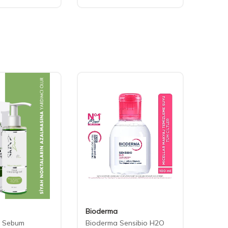
Bioderma
La Ro
m Sebum
Bioderma Sensibio H2O
La Ro