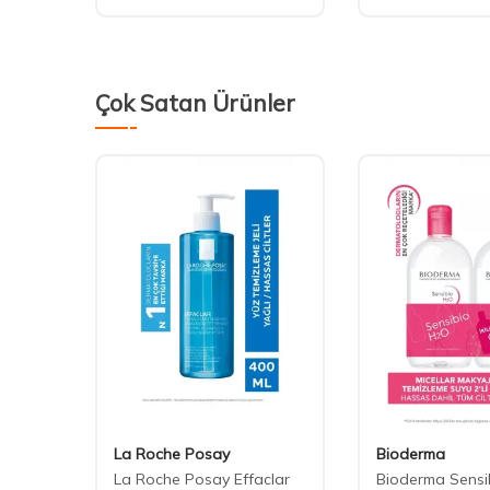
Çok Satan Ürünler
La Roche Posay
Bioderma
H2O
La Roche Posay Effaclar
Bioderma Sensi