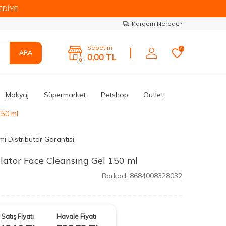
EDİYE
Kargom Nerede?
Sepetim
0
ARA
0,00
TL
0
Makyaj
Süpermarket
Petshop
Outlet
150 ml
i Distribütör Garantisi
ator Face Cleansing Gel 150 ml
Barkod:
8684008328032
Satış Fiyatı
Havale Fiyatı