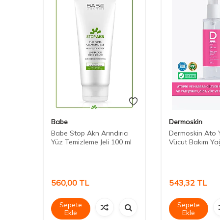
Babe
Dermoskin
aj
Babe Stop Akn Arındırıcı
Dermoskin Ato 
ormal
Yüz Temizleme Jeli 100 ml
Vücut Bakım Yağ
0 ml
560,00
TL
543,32
TL
Sepete
Sepete
Ekle
Ekle