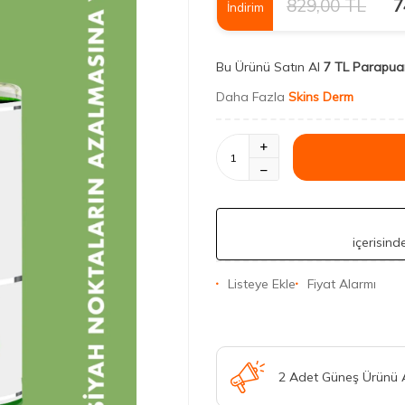
829,00
TL
7
İndirim
Bu Ürünü Satın Al
7 TL Parapua
Daha Fazla
Skins Derm
içerisin
Listeye Ekle
Fiyat Alarmı
2 Adet Güneş Ürünü