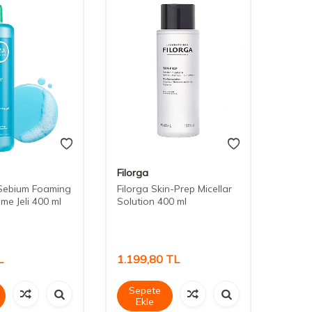
Filorga
Filorg
Sebium Foaming
Filorga Skin-Prep Micellar
Filorg
eme Jeli 400 ml
Solution 400 ml
Enzym
150 m
L
1.199,80
TL
1.34
Sepete
Sep
Ekle
Ek