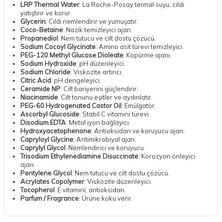
LRP Thermal Water
: La Roche-Posay termal suyu, cildi
yatıştırır ve korur.
Glycerin
: Cildi nemlendirir ve yumuşatır.
Coco-Betaine
: Nazik temizleyici ajan.
Propanediol
: Nem tutucu ve cilt dostu çözücü.
Sodium Cocoyl Glycinate
: Amino asit türevi temizleyici.
PEG-120 Methyl Glucose Dioleate
: Köpürme ajanı.
Sodium Hydroxide
: pH düzenleyici.
Sodium Chloride
: Viskozite artırıcı.
Citric Acid
: pH dengeleyici.
Ceramide NP
: Cilt bariyerini güçlendirir.
Niacinamide
: Cilt tonunu eşitler ve aydınlatır.
PEG-60 Hydrogenated Castor Oil
: Emülgatör.
Ascorbyl Glucoside
: Stabil C vitamini türevi.
Disodium EDTA
: Metal iyon bağlayıcı.
Hydroxyacetophenone
: Antioksidan ve koruyucu ajan.
Capryloyl Glycine
: Antimikrobiyal ajan.
Caprylyl Glycol
: Nemlendirici ve koruyucu.
Trisodium Ethylenediamine Disuccinate
: Korozyon önleyici
ajan.
Pentylene Glycol
: Nem tutucu ve cilt dostu çözücü.
Acrylates Copolymer
: Viskozite düzenleyici.
Tocopherol
: E vitamini, antioksidan.
Parfum / Fragrance
: Ürüne koku verir.
DESTEK