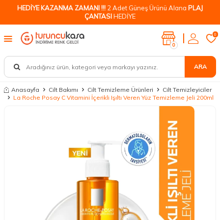
HEDİYE KAZANMA ZAMANI !!!
2 Adet Güneş Ürünü Alana
PLAJ
ÇANTASI
HEDİYE
0
0
ARA
Anasayfa
Cilt Bakımı
Cilt Temizleme Ürünleri
Cilt Temizleyiciler
La Roche Posay C Vitamini İçerikli Işıltı Veren Yüz Temizleme Jeli 200ml