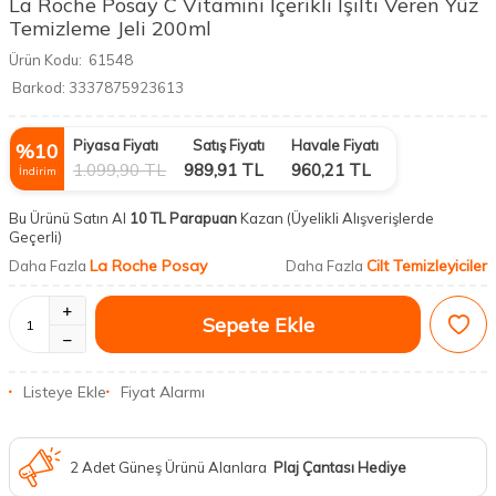
La Roche Posay C Vitamini İçerikli Işıltı Veren Yüz
Temizleme Jeli 200ml
Ürün Kodu:
61548
Barkod:
3337875923613
Piyasa Fiyatı
Satış Fiyatı
Havale Fiyatı
%
10
1.099,90
TL
989,91
TL
960,21
TL
İndirim
Bu Ürünü Satın Al
10 TL Parapuan
Kazan
(Üyelikli Alışverişlerde
Geçerli)
La Roche Posay
Cilt Temizleyiciler
Daha Fazla
Daha Fazla
Sepete Ekle
Listeye Ekle
Fiyat Alarmı
2 Adet Güneş Ürünü Alanlara
Plaj Çantası Hediye