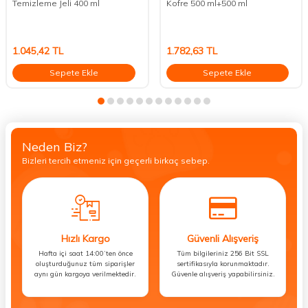
Temizleme Jeli 400 ml
Kofre 500 ml+500 ml
1.045,42
TL
1.782,63
TL
Sepete Ekle
Sepete Ekle
Neden Biz?
Bizleri tercih etmeniz için geçerli birkaç sebep.
Hızlı Kargo
Güvenli Alışveriş
Hafta içi saat 14:00’ten önce
Tüm bilgileriniz 256 Bit SSL
oluşturduğunuz tüm siparişler
sertifikasıyla korunmaktadır.
aynı gün kargoya verilmektedir.
Güvenle alışveriş yapabilirsiniz.