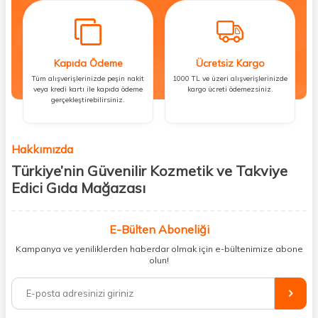
Kapıda Ödeme
Ücretsiz Kargo
Tüm alışverişlerinizde peşin nakit
1000 TL ve üzeri alışverişlerinizde
veya kredi kartı ile kapıda ödeme
kargo ücreti ödemezsiniz.
gerçekleştirebilirsiniz.
Hakkımızda
Türkiye’nin Güvenilir Kozmetik ve Takviye
Edici Gıda Mağazası
Güzellik, sağlık ve iyi hissetmek herkesin hakkı! Biz de bu vizyonla, hem
kişisel bakım hem de takviye edici gıda ürünlerini sizlerle
E-Bülten Aboneliği
buluşturuyoruz. Artık mağaza mağaza dolaşmanıza gerek yok;
Kampanya ve yeniliklerden haberdar olmak için e-bültenimize abone
ihtiyacınız olan her şeyi tek bir çatı altında topluyor ve kapınıza kadar
olun!
güvenle ulaştırıyoruz.
%100 orijinal kozmetik ve sağlık ürünleriyle güzelliğinizi tamamlayabilir,
vücudunuzu desteklemek için güvenilir takviye edici gıdalara
ulaşabilirsiniz. Cilt bakımından saç bakımına, makyajdan vitamin ve