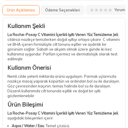
Yorum
Ürün Açıklaması
Ödeme Seçenekleri
Kullanım Şekli
La Roche-Posay C Vitamini İçerikli Işıltı Veren Yüz Temizleme Jeli
,
cildinizi nazikçe temizlerken doğal ışıltıyı ortaya çıkarır. C vitamini
ve BHA içeren formülüyle cilt tonunu eşitler ve aydınlık bir
görünüm sağlar. Sabah ve akşam olmak üzere günde iki kez
kullanıma uygundur. Parfüm içermez ve dermatolojik olarak test
edilmiştir.
Kullanım Önerisi
Nemli cilde yeterli miktarda ürünü uygulayın. Parmak uçlarınızla
nazikçe masaj yaparak köpürtün ve ardından bol su ile durulayın.
Göz çevresinden kaçının; temas halinde bol su ile durulayın.
Düzenli kullanımda cilt tonunda eşitlik ve doğal bir ışıltı
gözlemlenebilir.
Ürün Bileşimi
La Roche-Posay C Vitamini İçerikli Işıltı Veren Yüz Temizleme Jeli
,
aşağıdaki bileşenleri içerir:
Aqua / Water / Eau
: Temel çözücü.