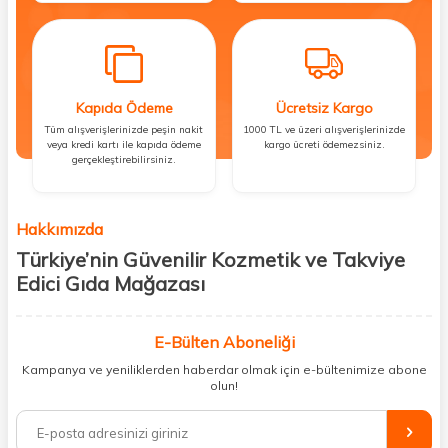
Kapıda Ödeme
Ücretsiz Kargo
Tüm alışverişlerinizde peşin nakit
1000 TL ve üzeri alışverişlerinizde
veya kredi kartı ile kapıda ödeme
kargo ücreti ödemezsiniz.
gerçekleştirebilirsiniz.
Hakkımızda
Türkiye’nin Güvenilir Kozmetik ve Takviye
Edici Gıda Mağazası
Güzellik, sağlık ve iyi hissetmek herkesin hakkı! Biz de bu vizyonla, hem
kişisel bakım hem de takviye edici gıda ürünlerini sizlerle
E-Bülten Aboneliği
buluşturuyoruz. Artık mağaza mağaza dolaşmanıza gerek yok;
Kampanya ve yeniliklerden haberdar olmak için e-bültenimize abone
ihtiyacınız olan her şeyi tek bir çatı altında topluyor ve kapınıza kadar
olun!
güvenle ulaştırıyoruz.
%100 orijinal kozmetik ve sağlık ürünleriyle güzelliğinizi tamamlayabilir,
vücudunuzu desteklemek için güvenilir takviye edici gıdalara