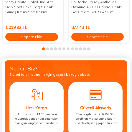
Vichy Capital Soleil 3in1 Anti
La Roche Posay Anthelios
Dark Spot Leke Karşıtı Renkli
Uvmune 400 Oil Control Renkli
Güneş Kremi Spf50 50ml
Gel Cream SPF 50+ 50 ml
1.019,92
TL
877,43
TL
Sepete Ekle
Sepete Ekle
Neden Biz?
Bizleri tercih etmeniz için geçerli birkaç sebep.
Hızlı Kargo
Güvenli Alışveriş
Hafta içi saat 14:00’ten önce
Tüm bilgileriniz 256 Bit SSL
oluşturduğunuz tüm siparişler
sertifikasıyla korunmaktadır.
aynı gün kargoya verilmektedir.
Güvenle alışveriş yapabilirsiniz.