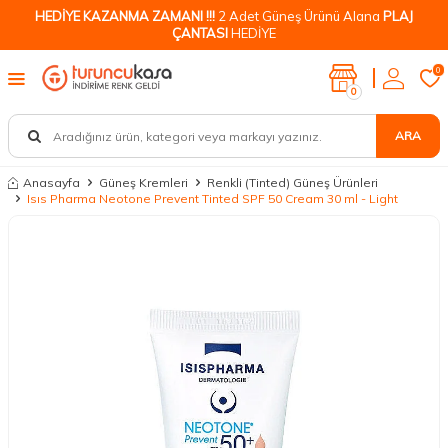
HEDİYE KAZANMA ZAMANI !!!
2 Adet Güneş Ürünü Alana
PLAJ
ÇANTASI
HEDİYE
0
0
ARA
Anasayfa
Güneş Kremleri
Renkli (Tinted) Güneş Ürünleri
Isıs Pharma Neotone Prevent Tinted SPF 50 Cream 30 ml - Light