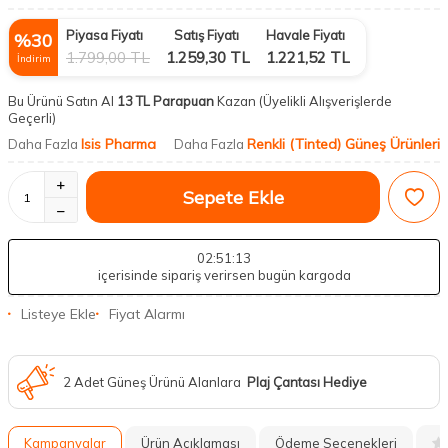
Piyasa Fiyatı
Satış Fiyatı
Havale Fiyatı
%
30
1.799,00
TL
1.259,30
TL
1.221,52
TL
İndirim
Bu Ürünü Satın Al
13 TL Parapuan
Kazan
(Üyelikli Alışverişlerde
Geçerli)
Isis Pharma
Renkli (Tinted) Güneş Ürünleri
Daha Fazla
Daha Fazla
Sepete Ekle
02
:51
:12
içerisinde sipariş verirsen bugün kargoda
Listeye Ekle
Fiyat Alarmı
2 Adet Güneş Ürünü Alanlara
Plaj Çantası Hediye
Kampanyalar
Ürün Açıklaması
Ödeme Seçenekleri