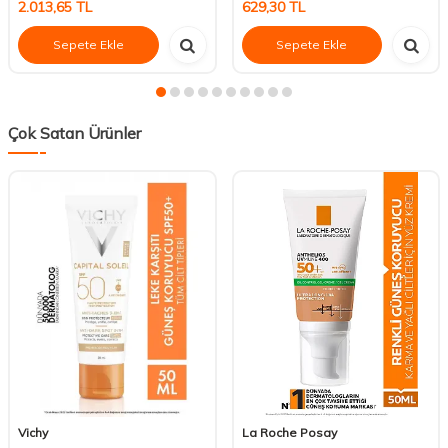
2.013,65
TL
629,30
TL
Sepete Ekle
Sepete Ekle
Çok Satan Ürünler
Vichy
La Roche Posay