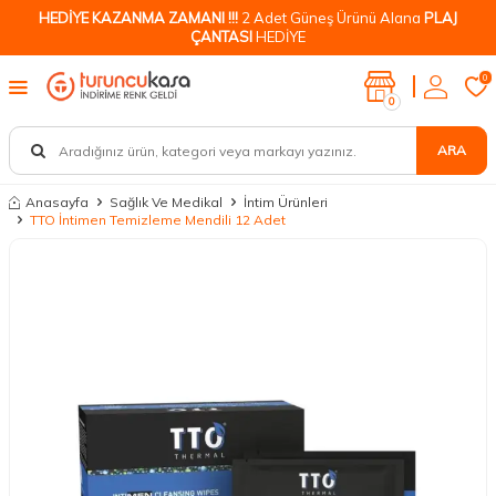
HEDİYE KAZANMA ZAMANI !!!
2 Adet Güneş Ürünü Alana
PLAJ
ÇANTASI
HEDİYE
0
0
ARA
Anasayfa
Sağlık Ve Medikal
İntim Ürünleri
TTO İntimen Temizleme Mendili 12 Adet