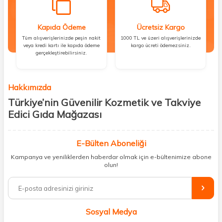
Kapıda Ödeme
Ücretsiz Kargo
Tüm alışverişlerinizde peşin nakit
1000 TL ve üzeri alışverişlerinizde
veya kredi kartı ile kapıda ödeme
kargo ücreti ödemezsiniz.
gerçekleştirebilirsiniz.
Hakkımızda
Türkiye’nin Güvenilir Kozmetik ve Takviye
Edici Gıda Mağazası
Güzellik, sağlık ve iyi hissetmek herkesin hakkı! Biz de bu vizyonla, hem
kişisel bakım hem de takviye edici gıda ürünlerini sizlerle
E-Bülten Aboneliği
buluşturuyoruz. Artık mağaza mağaza dolaşmanıza gerek yok;
Kampanya ve yeniliklerden haberdar olmak için e-bültenimize abone
ihtiyacınız olan her şeyi tek bir çatı altında topluyor ve kapınıza kadar
olun!
güvenle ulaştırıyoruz.
%100 orijinal kozmetik ve sağlık ürünleriyle güzelliğinizi tamamlayabilir,
vücudunuzu desteklemek için güvenilir takviye edici gıdalara
ulaşabilirsiniz. Cilt bakımından saç bakımına, makyajdan vitamin ve
Sosyal Medya
minerallere kadar binlerce ürünü uygun fiyat ve hızlı kargo avantajıyla