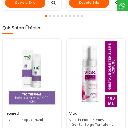
Sepete Ekle
Sepete Ekle
Çok Satan Ürünler
Jeomed
Viaxi
TTO İntim Köpük 140ml
Viaxi İntimate FemiWash 100ml
- Genital Bölge Temizleme