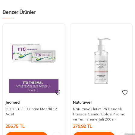
Benzer Ürünler
Jeomed
Naturawell
OUTLET - TTO İntim Mendil 12
Naturawell İntim Ph Dengeli
Adet
Hassas Genital Bölge Yıkama
DESTEK
ve Temizleme Jeli 200 ml
256,75
TL
279,92
TL