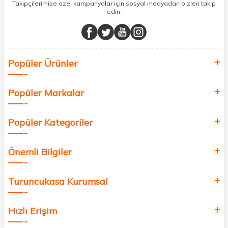
sunuyoruz.
Takipçilerimize özel kampanyalar için sosyal medyadan bizleri takip
edin.
Müşteri memnuniyetini ön planda tutarak, en kaliteli markaları sizlerle
buluşturuyor ve online alışveriş deneyiminizi en iyi hale getiriyoruz.
Sağlık, güzellik ve iyi yaşam için aradığınız her şey burada!
Siz de kendinizi yenilemek, sağlığınızı desteklemek ve güzelliğinize
Popüler Ürünler
değer katmak için bize katılın!
Popüler Markalar
Popüler Kategoriler
Önemli Bilgiler
Turuncukasa Kurumsal
Hızlı Erişim