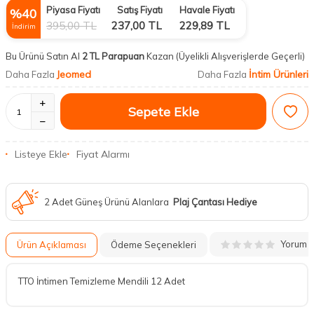
Piyasa Fiyatı
Satış Fiyatı
Havale Fiyatı
%
40
395,00
TL
237,00
TL
229,89
TL
İndirim
Bu Ürünü Satın Al
2 TL Parapuan
Kazan
(Üyelikli Alışverişlerde Geçerli)
Jeomed
İntim Ürünleri
Daha Fazla
Daha Fazla
Sepete Ekle
Listeye Ekle
Fiyat Alarmı
2 Adet Güneş Ürünü Alanlara
Plaj Çantası Hediye
Yorum
Ürün Açıklaması
Ödeme Seçenekleri
TTO İntimen Temizleme Mendili 12 Adet