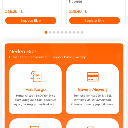
Köpüğü
316,25
TL
239,40
TL
Sepete Ekle
Sepete Ekle
Neden Biz?
Bizleri tercih etmeniz için geçerli birkaç sebep.
Hızlı Kargo
Güvenli Alışveriş
Hafta içi saat 14:00’ten önce
Tüm bilgileriniz 256 Bit SSL
oluşturduğunuz tüm siparişler
sertifikasıyla korunmaktadır.
aynı gün kargoya verilmektedir.
Güvenle alışveriş yapabilirsiniz.