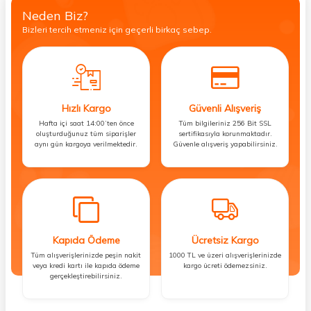
Neden Biz?
Bizleri tercih etmeniz için geçerli birkaç sebep.
Hızlı Kargo
Güvenli Alışveriş
Hafta içi saat 14:00’ten önce
Tüm bilgileriniz 256 Bit SSL
oluşturduğunuz tüm siparişler
sertifikasıyla korunmaktadır.
aynı gün kargoya verilmektedir.
Güvenle alışveriş yapabilirsiniz.
Kapıda Ödeme
Ücretsiz Kargo
Tüm alışverişlerinizde peşin nakit
1000 TL ve üzeri alışverişlerinizde
veya kredi kartı ile kapıda ödeme
kargo ücreti ödemezsiniz.
gerçekleştirebilirsiniz.