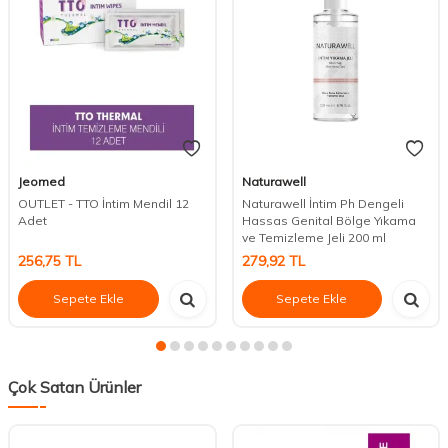
Jeomed
Naturawell
OUTLET - TTO İntim Mendil 12
Naturawell İntim Ph Dengeli
Adet
Hassas Genital Bölge Yıkama
ve Temizleme Jeli 200 ml
256,75
TL
279,92
TL
Sepete Ekle
Sepete Ekle
Çok Satan Ürünler