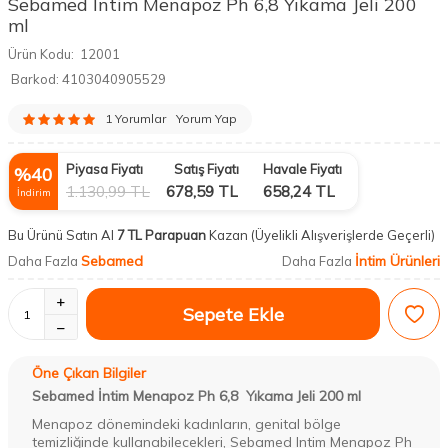
Sebamed İntim Menapoz Ph 6,8 Yıkama Jeli 200
ml
Ürün Kodu:
12001
Barkod:
4103040905529
1 Yorumlar
Yorum Yap
Piyasa Fiyatı
Satış Fiyatı
Havale Fiyatı
%
40
1.130,99
TL
678,59
TL
658,24
TL
İndirim
Bu Ürünü Satın Al
7 TL Parapuan
Kazan
(Üyelikli Alışverişlerde Geçerli)
Sebamed
İntim Ürünleri
Daha Fazla
Daha Fazla
Sepete Ekle
Öne Çıkan Bilgiler
Sebamed İntim Menapoz Ph 6,8 Yıkama Jeli 200 ml
Menapoz dönemindeki kadınların, genital bölge
temizliğinde kullanabilecekleri, Sebamed Intim Menapoz Ph