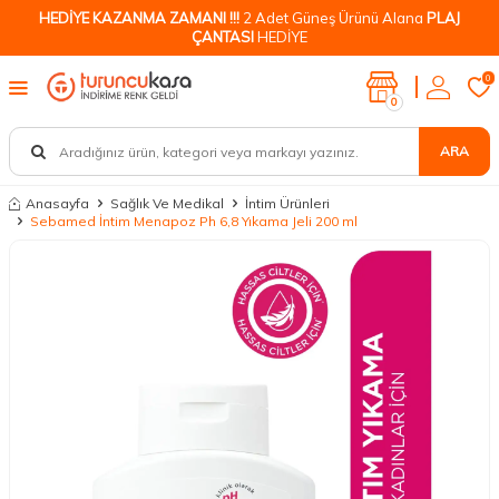
HEDİYE KAZANMA ZAMANI !!!
2 Adet Güneş Ürünü Alana
PLAJ
ÇANTASI
HEDİYE
0
0
ARA
Anasayfa
Sağlık Ve Medikal
İntim Ürünleri
Sebamed İntim Menapoz Ph 6,8 Yıkama Jeli 200 ml