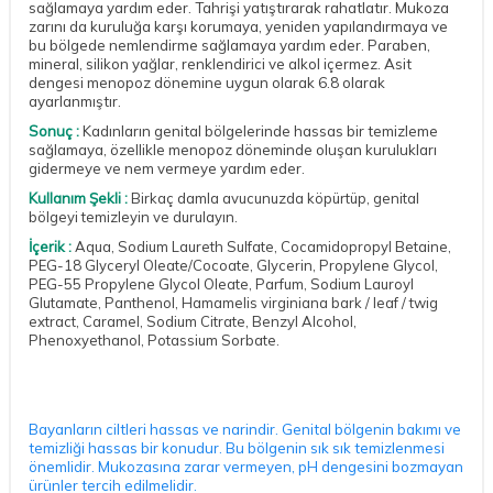
sağlamaya yardım eder. Tahrişi yatıştırarak rahatlatır. Mukoza
zarını da kuruluğa karşı korumaya, yeniden yapılandırmaya ve
bu bölgede nemlendirme sağlamaya yardım eder. Paraben,
mineral, silikon yağlar, renklendirici ve alkol içermez. Asit
dengesi menopoz dönemine uygun olarak 6.8 olarak
ayarlanmıştır.
Sonuç :
Kadınların genital bölgelerinde hassas bir temizleme
sağlamaya, özellikle menopoz döneminde oluşan kurulukları
gidermeye ve nem vermeye yardım eder.
Kullanım Şekli :
Birkaç damla avucunuzda köpürtüp, genital
bölgeyi temizleyin ve durulayın.
İçerik :
Aqua, Sodium Laureth Sulfate, Cocamidopropyl Betaine,
PEG-18 Glyceryl Oleate/Cocoate, Glycerin, Propylene Glycol,
PEG-55 Propylene Glycol Oleate, Parfum, Sodium Lauroyl
Glutamate, Panthenol, Hamamelis virginiana bark / leaf / twig
extract, Caramel, Sodium Citrate, Benzyl Alcohol,
Phenoxyethanol, Potassium Sorbate.
Bayanların ciltleri hassas ve narindir. Genital bölgenin bakımı ve
temizliği hassas bir konudur. Bu bölgenin sık sık temizlenmesi
önemlidir. Mukozasına zarar vermeyen, pH dengesini bozmayan
ürünler tercih edilmelidir.