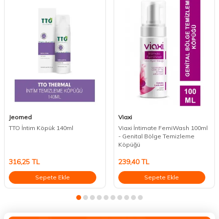
Jeomed
Viaxi
TTO İntim Köpük 140ml
Viaxi İntimate FemiWash 100ml
- Genital Bölge Temizleme
Köpüğü
316,25
TL
239,40
TL
Sepete Ekle
Sepete Ekle