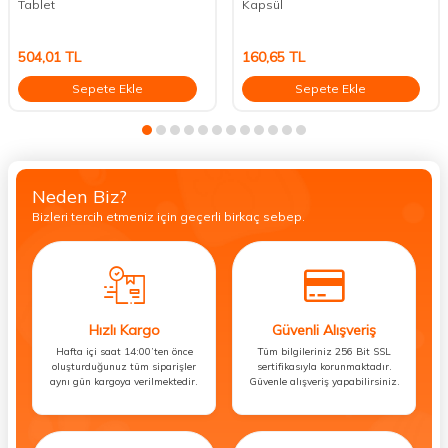
Tablet
Kapsül
504,01
TL
160,65
TL
Sepete Ekle
Sepete Ekle
Neden Biz?
Bizleri tercih etmeniz için geçerli birkaç sebep.
Hızlı Kargo
Güvenli Alışveriş
Hafta içi saat 14:00’ten önce
Tüm bilgileriniz 256 Bit SSL
oluşturduğunuz tüm siparişler
sertifikasıyla korunmaktadır.
aynı gün kargoya verilmektedir.
Güvenle alışveriş yapabilirsiniz.