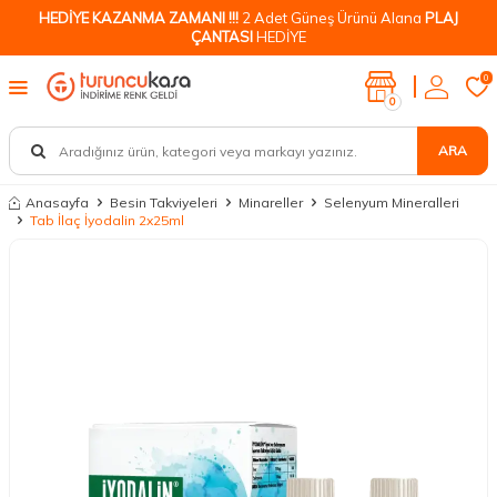
HEDİYE KAZANMA ZAMANI !!!
2 Adet Güneş Ürünü Alana
PLAJ
ÇANTASI
HEDİYE
0
0
ARA
Anasayfa
Besin Takviyeleri
Minareller
Selenyum Mineralleri
Tab İlaç İyodalin 2x25ml