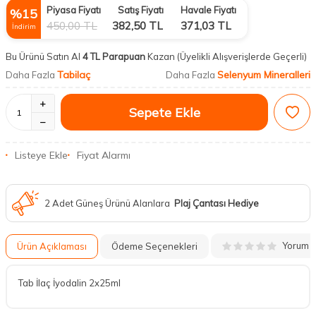
Piyasa Fiyatı
Satış Fiyatı
Havale Fiyatı
%
15
450,00
TL
382,50
TL
371,03
TL
İndirim
Bu Ürünü Satın Al
4 TL Parapuan
Kazan
(Üyelikli Alışverişlerde Geçerli)
Tabilaç
Selenyum Mineralleri
Daha Fazla
Daha Fazla
Sepete Ekle
Listeye Ekle
Fiyat Alarmı
2 Adet Güneş Ürünü Alanlara
Plaj Çantası Hediye
Yorum
Ürün Açıklaması
Ödeme Seçenekleri
Tab İlaç İyodalin 2x25ml