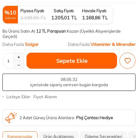
Piyasa Fiyatı
Satış Fiyatı
Havale Fiyatı
%
10
1.338,90
TL
1.205,01
TL
1.168,86
TL
İndirim
Bu Ürünü Satın Al
12 TL Parapuan
Kazan
(Üyelikli Alışverişlerde
Geçerli)
Solgar
Vitaminler & Mineraller
Daha Fazla
Daha Fazla
Sepete Ekle
08
:05
:31
içerisinde sipariş verirsen bugün kargoda
Listeye Ekle
Fiyat Alarmı
2 Adet Güneş Ürünü Alanlara
Plaj Çantası Hediye
Kampanyalar
Ürün Açıklaması
Ödeme Seçenekleri