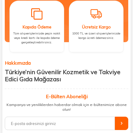
Kapıda Ödeme
Ücretsiz Kargo
Tüm alışverişlerinizde peşin nakit
1000 TL ve üzeri alışverişlerinizde
veya kredi kartı ile kapıda ödeme
kargo ücreti ödemezsiniz.
gerçekleştirebilirsiniz.
Hakkımızda
Türkiye’nin Güvenilir Kozmetik ve Takviye
Edici Gıda Mağazası
Güzellik, sağlık ve iyi hissetmek herkesin hakkı! Biz de bu vizyonla, hem
kişisel bakım hem de takviye edici gıda ürünlerini sizlerle
E-Bülten Aboneliği
buluşturuyoruz. Artık mağaza mağaza dolaşmanıza gerek yok;
Kampanya ve yeniliklerden haberdar olmak için e-bültenimize abone
ihtiyacınız olan her şeyi tek bir çatı altında topluyor ve kapınıza kadar
olun!
güvenle ulaştırıyoruz.
%100 orijinal kozmetik ve sağlık ürünleriyle güzelliğinizi tamamlayabilir,
vücudunuzu desteklemek için güvenilir takviye edici gıdalara