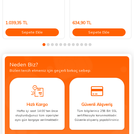
1.039,35
TL
634,90
TL
Sepete Ekle
Sepete Ekle
Neden Biz?
Bizleri tercih etmeniz için geçerli birkaç sebep.
Hızlı Kargo
Güvenli Alışveriş
Hafta içi saat 14:00’ten önce
Tüm bilgileriniz 256 Bit SSL
oluşturduğunuz tüm siparişler
sertifikasıyla korunmaktadır.
aynı gün kargoya verilmektedir.
Güvenle alışveriş yapabilirsiniz.