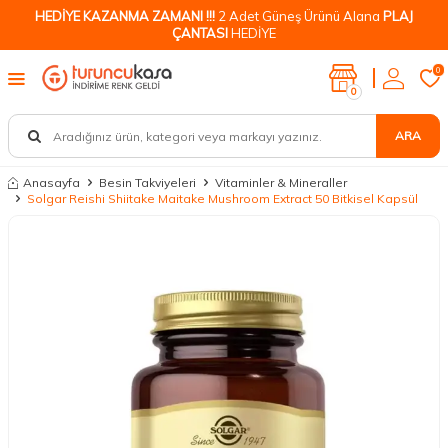
HEDİYE KAZANMA ZAMANI !!!
2 Adet Güneş Ürünü Alana
PLAJ
ÇANTASI
HEDİYE
0
0
ARA
Anasayfa
Besin Takviyeleri
Vitaminler & Mineraller
Solgar Reishi Shiitake Maitake Mushroom Extract 50 Bitkisel Kapsül