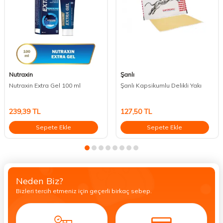
Nutraxin
Şanlı
Nutraxin Extra Gel 100 ml
Şanlı Kapsikumlu Delikli Yakı
239,39
TL
127,50
TL
Sepete Ekle
Sepete Ekle
Neden Biz?
Bizleri tercih etmeniz için geçerli birkaç sebep.