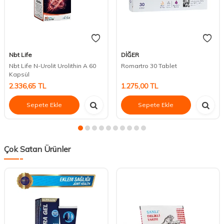
Nbt Life
DİĞER
Nbt Life N-Urolit Urolithin A 60
Romartro 30 Tablet
Kapsül
2.336,65
TL
1.275,00
TL
Sepete Ekle
Sepete Ekle
Çok Satan Ürünler