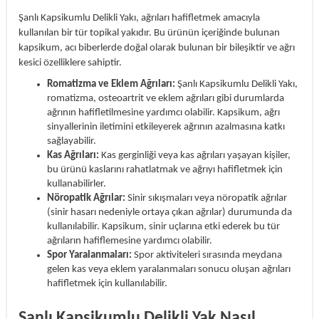
Şanlı Kapsikumlu Delikli Yakı, ağrıları hafifletmek amacıyla
kullanılan bir tür topikal yakıdır. Bu ürünün içeriğinde bulunan
kapsikum, acı biberlerde doğal olarak bulunan bir bileşiktir ve ağrı
kesici özelliklere sahiptir.
Romatizma ve Eklem Ağrıları:
Şanlı Kapsikumlu Delikli Yakı,
romatizma, osteoartrit ve eklem ağrıları gibi durumlarda
ağrının hafifletilmesine yardımcı olabilir. Kapsikum, ağrı
sinyallerinin iletimini etkileyerek ağrının azalmasına katkı
sağlayabilir.
Kas Ağrıları:
Kas gerginliği veya kas ağrıları yaşayan kişiler,
bu ürünü kaslarını rahatlatmak ve ağrıyı hafifletmek için
kullanabilirler.
Nöropatik Ağrılar:
Sinir sıkışmaları veya nöropatik ağrılar
(sinir hasarı nedeniyle ortaya çıkan ağrılar) durumunda da
kullanılabilir. Kapsikum, sinir uçlarına etki ederek bu tür
ağrıların hafiflemesine yardımcı olabilir.
Spor Yaralanmaları:
Spor aktiviteleri sırasında meydana
gelen kas veya eklem yaralanmaları sonucu oluşan ağrıları
hafifletmek için kullanılabilir.
Şanlı Kapsikumlu Delikli Yak Nasıl