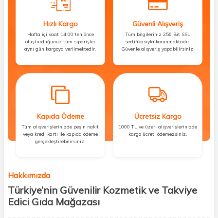
Hızlı Kargo
Güvenli Alışveriş
Hafta içi saat 14:00’ten önce
Tüm bilgileriniz 256 Bit SSL
oluşturduğunuz tüm siparişler
sertifikasıyla korunmaktadır.
aynı gün kargoya verilmektedir.
Güvenle alışveriş yapabilirsiniz.
Kapıda Ödeme
Ücretsiz Kargo
Tüm alışverişlerinizde peşin nakit
1000 TL ve üzeri alışverişlerinizde
veya kredi kartı ile kapıda ödeme
kargo ücreti ödemezsiniz.
gerçekleştirebilirsiniz.
Hakkımızda
Türkiye’nin Güvenilir Kozmetik ve Takviye
Edici Gıda Mağazası
Güzellik, sağlık ve iyi hissetmek herkesin hakkı! Biz de bu vizyonla, hem