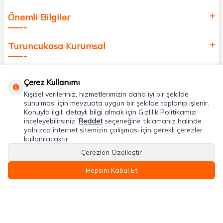
Önemli Bilgiler
Turuncukasa Kurumsal
Hızlı Erişim
Çerez Kullanımı
Kişisel verileriniz, hizmetlerimizin daha iyi bir şekilde
Uygulamalarımız
sunulması için mevzuata uygun bir şekilde toplanıp işlenir.
Konuyla ilgili detaylı bilgi almak için Gizlilik Politikamızı
inceleyebilirsiniz.
Reddet
seçeneğine tıklamanız halinde
yalnızca internet sitemizin çalışması için gerekli çerezler
Adres & İletişim
kullanılacaktır.
Çerezleri Özelleştir
Hepsini Kabul Et
T
-Soft
E-Ticaret
Sistemleriyle Hazırlanmıştır.