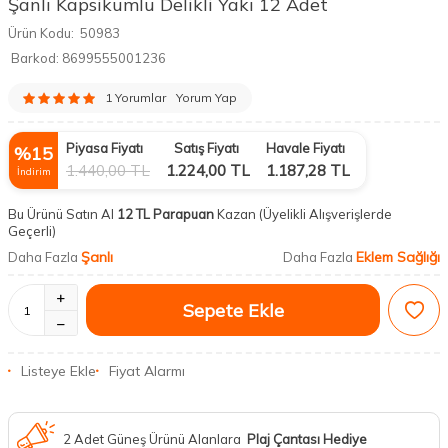
Şanlı Kapsikumlu Delikli Yakı 12 Adet
Ürün Kodu:
50983
Barkod:
8699555001236
1 Yorumlar
Yorum Yap
Piyasa Fiyatı
Satış Fiyatı
Havale Fiyatı
%
15
1.440,00
TL
1.224,00
TL
1.187,28
TL
İndirim
Bu Ürünü Satın Al
12 TL Parapuan
Kazan
(Üyelikli Alışverişlerde
Geçerli)
Şanlı
Eklem Sağlığı
Daha Fazla
Daha Fazla
Sepete Ekle
Listeye Ekle
Fiyat Alarmı
2 Adet Güneş Ürünü Alanlara
Plaj Çantası Hediye