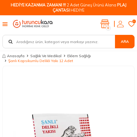
HEDİYE KAZANMA ZAMANI !!!
2 Adet Güneş Ürünü Alana
PLAJ
ÇANTASI
HEDİYE
0
0
ARA
Anasayfa
Sağlık Ve Medikal
Eklem Sağlığı
Şanlı Kapsikumlu Delikli Yakı 12 Adet