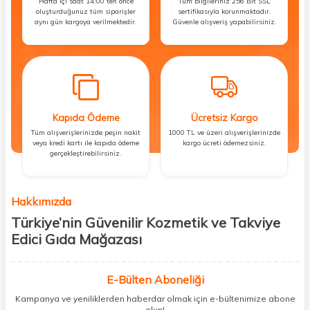
Hafta içi saat 14:00’ten önce
Tüm bilgileriniz 256 Bit SSL
oluşturduğunuz tüm siparişler
sertifikasıyla korunmaktadır.
aynı gün kargoya verilmektedir.
Güvenle alışveriş yapabilirsiniz.
Kapıda Ödeme
Ücretsiz Kargo
Tüm alışverişlerinizde peşin nakit
1000 TL ve üzeri alışverişlerinizde
veya kredi kartı ile kapıda ödeme
kargo ücreti ödemezsiniz.
gerçekleştirebilirsiniz.
Hakkımızda
Türkiye’nin Güvenilir Kozmetik ve Takviye
Edici Gıda Mağazası
Güzellik, sağlık ve iyi hissetmek herkesin hakkı! Biz de bu vizyonla, hem
kişisel bakım hem de takviye edici gıda ürünlerini sizlerle
E-Bülten Aboneliği
buluşturuyoruz. Artık mağaza mağaza dolaşmanıza gerek yok;
Kampanya ve yeniliklerden haberdar olmak için e-bültenimize abone
ihtiyacınız olan her şeyi tek bir çatı altında topluyor ve kapınıza kadar
olun!