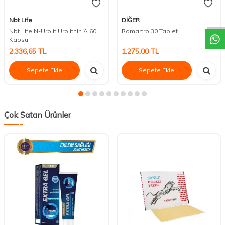
DESTEK
Nbt Life
DİĞER
Nbt Life N-Urolit Urolithin A 60
Romartro 30 Tablet
Kapsül
2.336,65
TL
1.275,00
TL
Sepete Ekle
Sepete Ekle
Çok Satan Ürünler