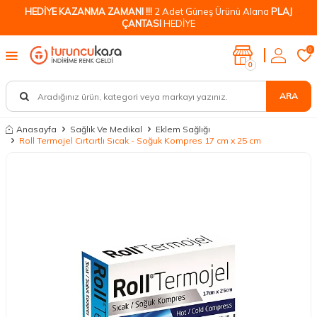
HEDİYE KAZANMA ZAMANI !!!
2 Adet Güneş Ürünü Alana
PLAJ
ÇANTASI
HEDİYE
0
0
ARA
Anasayfa
Sağlık Ve Medikal
Eklem Sağlığı
Roll Termojel Cırtcırtlı Sıcak - Soğuk Kompres 17 cm x 25 cm