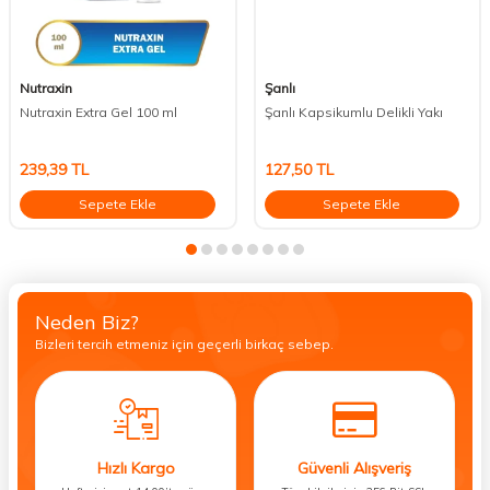
Nutraxin
Şanlı
Nutraxin Extra Gel 100 ml
Şanlı Kapsikumlu Delikli Yakı
239,39
TL
127,50
TL
Sepete Ekle
Sepete Ekle
Neden Biz?
Bizleri tercih etmeniz için geçerli birkaç sebep.
Hızlı Kargo
Güvenli Alışveriş