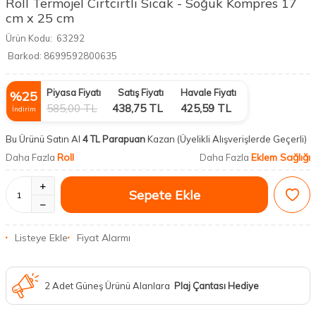
Roll Termojel Cırtcırtlı Sıcak - Soğuk Kompres 17
cm x 25 cm
Ürün Kodu:
63292
Barkod:
8699592800635
Piyasa Fiyatı
Satış Fiyatı
Havale Fiyatı
%
25
585,00
TL
438,75
TL
425,59
TL
İndirim
Bu Ürünü Satın Al
4 TL Parapuan
Kazan
(Üyelikli Alışverişlerde Geçerli)
Roll
Eklem Sağlığı
Daha Fazla
Daha Fazla
Sepete Ekle
Listeye Ekle
Fiyat Alarmı
2 Adet Güneş Ürünü Alanlara
Plaj Çantası Hediye