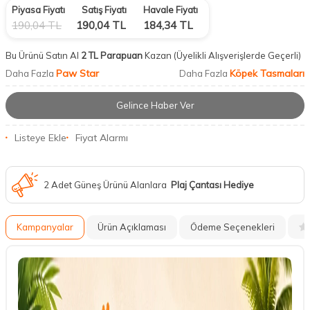
Piyasa Fiyatı
Satış Fiyatı
Havale Fiyatı
190,04
TL
190,04
TL
184,34
TL
Bu Ürünü Satın Al
2 TL Parapuan
Kazan
(Üyelikli Alışverişlerde Geçerli)
Paw Star
Köpek Tasmaları
Daha Fazla
Daha Fazla
Gelince Haber Ver
Listeye Ekle
Fiyat Alarmı
2 Adet Güneş Ürünü Alanlara
Plaj Çantası Hediye
Kampanyalar
Ürün Açıklaması
Ödeme Seçenekleri