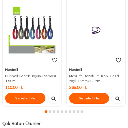
Nunbell
Nunbell
Nunbell Köpek Boyun Tasması
Maxi life Renkli Fitil Köp. Gezd.
1.5Cm
Yaylı 18mmx120cm
110,00
TL
265,00
TL
Sepete Ekle
Sepete Ekle
Çok Satan Ürünler