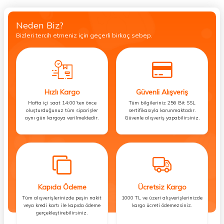
Neden Biz?
Bizleri tercih etmeniz için geçerli birkaç sebep.
Hızlı Kargo
Güvenli Alışveriş
Hafta içi saat 14:00’ten önce
Tüm bilgileriniz 256 Bit SSL
oluşturduğunuz tüm siparişler
sertifikasıyla korunmaktadır.
aynı gün kargoya verilmektedir.
Güvenle alışveriş yapabilirsiniz.
Kapıda Ödeme
Ücretsiz Kargo
Tüm alışverişlerinizde peşin nakit
1000 TL ve üzeri alışverişlerinizde
veya kredi kartı ile kapıda ödeme
kargo ücreti ödemezsiniz.
gerçekleştirebilirsiniz.