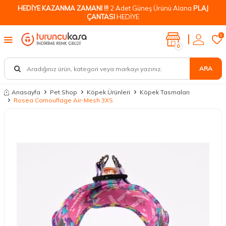
HEDİYE KAZANMA ZAMANI !!!
2 Adet Güneş Ürünü Alana
PLAJ
ÇANTASI
HEDİYE
0
0
ARA
Anasayfa
Pet Shop
Köpek Ürünleri
Köpek Tasmaları
Rosea Camouflage Air-Mesh 3XS