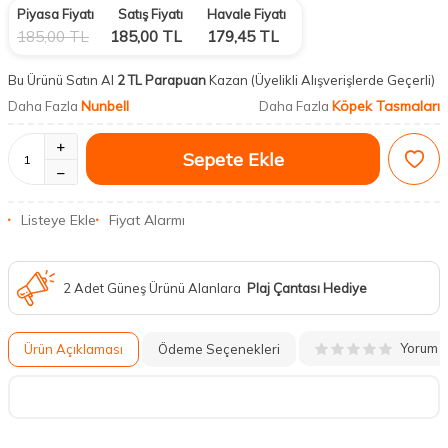
Piyasa Fiyatı
Satış Fiyatı
Havale Fiyatı
185,00
TL
185,00
TL
179,45
TL
Bu Ürünü Satın Al
2 TL Parapuan
Kazan
(Üyelikli Alışverişlerde Geçerli)
Nunbell
Köpek Tasmaları
Daha Fazla
Daha Fazla
Sepete Ekle
Listeye Ekle
Fiyat Alarmı
2 Adet Güneş Ürünü Alanlara
Plaj Çantası Hediye
Yorum
Ürün Açıklaması
Ödeme Seçenekleri