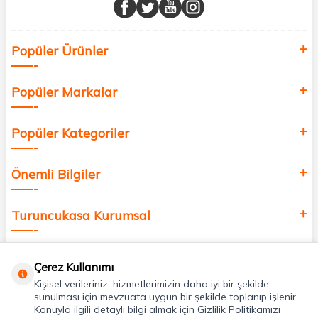
buluşturuyor ve online alışveriş deneyiminizi en iyi hale getiriyoruz.
Sağlık, güzellik ve iyi yaşam için aradığınız her şey burada!
Siz de kendinizi yenilemek, sağlığınızı desteklemek ve güzelliğinize
Popüler Ürünler
değer katmak için bize katılın!
Popüler Markalar
Popüler Kategoriler
Önemli Bilgiler
Turuncukasa Kurumsal
Hızlı Erişim
Çerez Kullanımı
Kişisel verileriniz, hizmetlerimizin daha iyi bir şekilde
Uygulamalarımız
sunulması için mevzuata uygun bir şekilde toplanıp işlenir.
Konuyla ilgili detaylı bilgi almak için Gizlilik Politikamızı