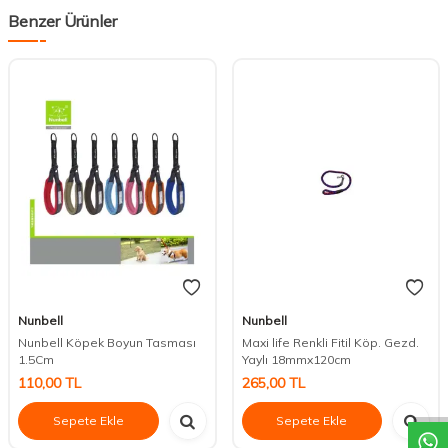
Benzer Ürünler
Nunbell
Nunbell
Nunbell Köpek Boyun Tasması
Maxi life Renkli Fitil Köp. Gezd.
1.5Cm
Yaylı 18mmx120cm
DESTEK
110,00
TL
265,00
TL
Sepete Ekle
Sepete Ekle