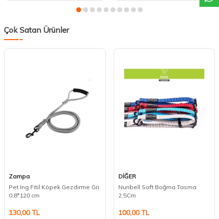
Çok Satan Ürünler
Zampa
DİĞER
Pet Ing Fitil Köpek Gezdirme Gri
Nunbell Soft Boğma Tasma
0,8*120 cm
2,5Cm
130,00
TL
100,00
TL