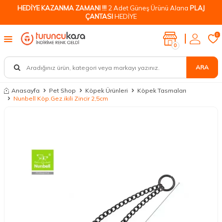
HEDİYE KAZANMA ZAMANI !!!
2 Adet Güneş Ürünü Alana
PLAJ
ÇANTASI
HEDİYE
0
0
ARA
Anasayfa
Pet Shop
Köpek Ürünleri
Köpek Tasmaları
Nunbell Köp.Gez.ikili Zincir 2,5cm