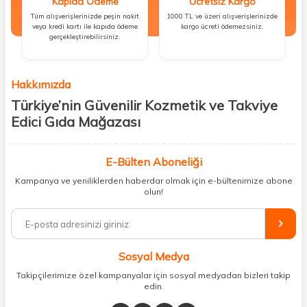
Kapıda Ödeme
Ücretsiz Kargo
Tüm alışverişlerinizde peşin nakit
1000 TL ve üzeri alışverişlerinizde
veya kredi kartı ile kapıda ödeme
kargo ücreti ödemezsiniz.
gerçekleştirebilirsiniz.
Hakkımızda
Türkiye’nin Güvenilir Kozmetik ve Takviye
Edici Gıda Mağazası
Güzellik, sağlık ve iyi hissetmek herkesin hakkı! Biz de bu vizyonla, hem
kişisel bakım hem de takviye edici gıda ürünlerini sizlerle
E-Bülten Aboneliği
buluşturuyoruz. Artık mağaza mağaza dolaşmanıza gerek yok;
Kampanya ve yeniliklerden haberdar olmak için e-bültenimize abone
ihtiyacınız olan her şeyi tek bir çatı altında topluyor ve kapınıza kadar
olun!
güvenle ulaştırıyoruz.
%100 orijinal kozmetik ve sağlık ürünleriyle güzelliğinizi tamamlayabilir,
vücudunuzu desteklemek için güvenilir takviye edici gıdalara
ulaşabilirsiniz. Cilt bakımından saç bakımına, makyajdan vitamin ve
Sosyal Medya
minerallere kadar binlerce ürünü uygun fiyat ve hızlı kargo avantajıyla
sunuyoruz.
Takipçilerimize özel kampanyalar için sosyal medyadan bizleri takip
edin.
Müşteri memnuniyetini ön planda tutarak, en kaliteli markaları sizlerle