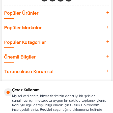
Sağlık, güzellik ve iyi yaşam için aradığınız her şey burada!
Siz de kendinizi yenilemek, sağlığınızı desteklemek ve güzelliğinize
Popüler Ürünler
değer katmak için bize katılın!
Popüler Markalar
Popüler Kategoriler
Önemli Bilgiler
Turuncukasa Kurumsal
Hızlı Erişim
Çerez Kullanımı
Kişisel verileriniz, hizmetlerimizin daha iyi bir şekilde
Uygulamalarımız
sunulması için mevzuata uygun bir şekilde toplanıp işlenir.
Konuyla ilgili detaylı bilgi almak için Gizlilik Politikamızı
inceleyebilirsiniz.
Reddet
seçeneğine tıklamanız halinde