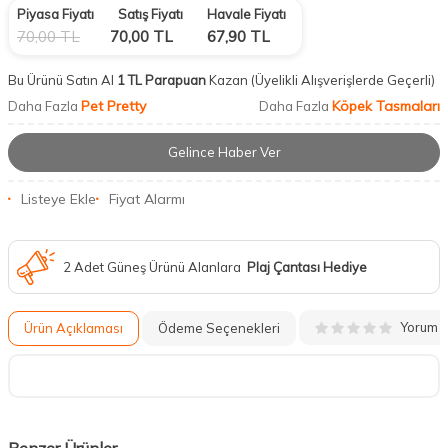
Piyasa Fiyatı
Satış Fiyatı
Havale Fiyatı
70,00
TL
70,00
TL
67,90
TL
Bu Ürünü Satın Al
1 TL Parapuan
Kazan
(Üyelikli Alışverişlerde Geçerli)
Pet Pretty
Köpek Tasmaları
Daha Fazla
Daha Fazla
Gelince Haber Ver
Listeye Ekle
Fiyat Alarmı
2 Adet Güneş Ürünü Alanlara
Plaj Çantası Hediye
Yorum
Ürün Açıklaması
Ödeme Seçenekleri
Benzer Ürünler