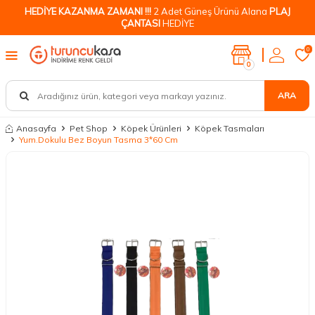
HEDİYE KAZANMA ZAMANI !!!
2 Adet Güneş Ürünü Alana
PLAJ
ÇANTASI
HEDİYE
0
0
ARA
Anasayfa
Pet Shop
Köpek Ürünleri
Köpek Tasmaları
Yum.Dokulu Bez Boyun Tasma 3*60 Cm