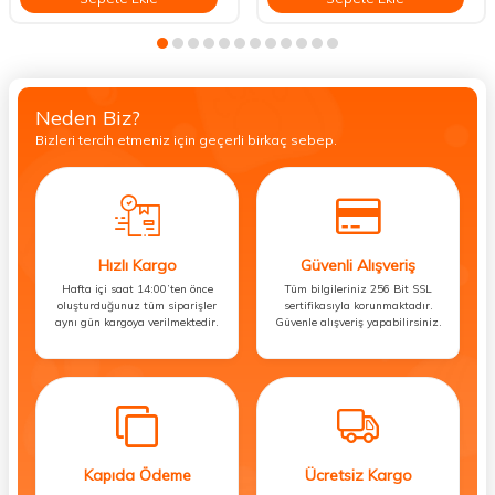
Neden Biz?
Bizleri tercih etmeniz için geçerli birkaç sebep.
Hızlı Kargo
Güvenli Alışveriş
Hafta içi saat 14:00’ten önce
Tüm bilgileriniz 256 Bit SSL
oluşturduğunuz tüm siparişler
sertifikasıyla korunmaktadır.
aynı gün kargoya verilmektedir.
Güvenle alışveriş yapabilirsiniz.
Kapıda Ödeme
Ücretsiz Kargo