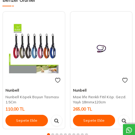
Nunbell
Nunbell
Nunbell Köpek Boyun Tasması
Maxi life Renkli Fitil Köp. Gezd.
1.5Cm
Yaylı 18mmx120cm
DESTEK
110,00
TL
265,00
TL
Sepete Ekle
Sepete Ekle