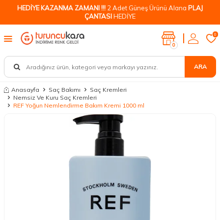
HEDİYE KAZANMA ZAMANI !!!
2 Adet Güneş Ürünü Alana
PLAJ
ÇANTASI
HEDİYE
0
0
ARA
Anasayfa
Saç Bakımı
Saç Kremleri
Nemsiz Ve Kuru Saç Kremleri
REF Yoğun Nemlendirme Bakım Kremi 1000 ml