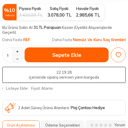
Piyasa Fiyatı
Satış Fiyatı
Havale Fiyatı
%
10
3.420,00
TL
3.078,00
TL
2.985,66
TL
İndirim
Bu Ürünü Satın Al
31 TL Parapuan
Kazan
(Üyelikli Alışverişlerde
Geçerli)
REF
Nemsiz Ve Kuru Saç Kremleri
Daha Fazla
Daha Fazla
Sepete Ekle
22
:19
:27
içerisinde sipariş verirsen yarın kargoda
Listeye Ekle
Fiyat Alarmı
2 Adet Güneş Ürünü Alanlara
Plaj Çantası Hediye
Yorum
Ürün Açıklaması
Ödeme Seçenekleri