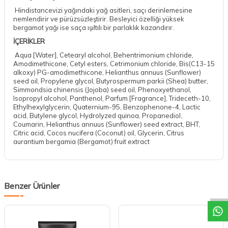
Hindistancevizi yağındaki yağ asitleri, saçı derinlemesine
nemlendirir ve pürüzsüzleştirir. Besleyici özelliği yüksek
bergamot yağı ise saça ışıltılı bir parlaklık kazandırır.
İÇERİKLER
Aqua [Water], Cetearyl alcohol, Behentrimonium chloride,
Amodimethicone, Cetyl esters, Cetrimonium chloride, Bis(C13-15
alkoxy) PG-amodimethicone, Helianthus annuus (Sunflower)
seed oil, Propylene glycol, Butyrospermum parkii (Shea) butter,
Simmondsia chinensis (Jojoba) seed oil, Phenoxyethanol,
Isopropyl alcohol, Panthenol, Parfum [Fragrance], Trideceth-10,
Ethylhexylglycerin, Quaternium-95, Benzophenone-4, Lactic
acid, Butylene glycol, Hydrolyzed quinoa, Propanediol,
Coumarin, Helianthus annuus (Sunflower) seed extract, BHT,
Citric acid, Cocos nucifera (Coconut) oil, Glycerin, Citrus
aurantium bergamia (Bergamot) fruit extract
DESTEK
Benzer Ürünler