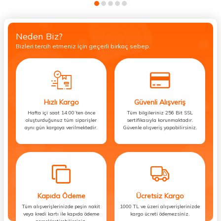
Neden Biz?
Bizleri tercih etmeniz için geçerli birkaç sebep.
Hızlı Kargo
Güvenli Alışveriş
Hafta içi saat 14:00’ten önce
Tüm bilgileriniz 256 Bit SSL
oluşturduğunuz tüm siparişler
sertifikasıyla korunmaktadır.
aynı gün kargoya verilmektedir.
Güvenle alışveriş yapabilirsiniz.
Kapıda Ödeme
Ücretsiz Kargo
Tüm alışverişlerinizde peşin nakit
1000 TL ve üzeri alışverişlerinizde
veya kredi kartı ile kapıda ödeme
kargo ücreti ödemezsiniz.