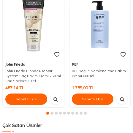
John Frieda
REF
John Frieda Blonde+Repair
REF Yoğun Nemlendirme Bakım
System Saç Bakım Kremi 250 ml
Kremi 600 ml
Sarı Saçlara Özel
487,14
TL
1.785,00
TL
Sepete Ekle
Sepete Ekle
Çok Satan Ürünler