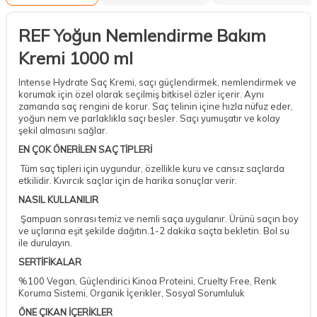
REF Yoğun Nemlendirme Bakım
Kremi 1000 ml
Intense Hydrate Saç Kremi, saçı güçlendirmek, nemlendirmek ve
korumak için özel olarak seçilmiş bitkisel özler içerir. Aynı
zamanda saç rengini de korur. Saç telinin içine hızla nüfuz eder,
yoğun nem ve parlaklıkla saçı besler. Saçı yumuşatır ve kolay
şekil almasını sağlar.
EN ÇOK ÖNERİLEN SAÇ TİPLERİ
Tüm saç tipleri için uygundur, özellikle kuru ve cansız saçlarda
etkilidir. Kıvırcık saçlar için de harika sonuçlar verir.
NASIL KULLANILIR
Şampuan sonrası temiz ve nemli saça uygulanır. Ürünü saçın boy
ve uçlarına eşit şekilde dağıtın.1-2 dakika saçta bekletin. Bol su
ile durulayın.
SERTİFİKALAR
%100 Vegan, Güçlendirici Kinoa Proteini, Cruelty Free, Renk
Koruma Sistemi, Organik İçerikler, Sosyal Sorumluluk
ÖNE ÇIKAN İÇERİKLER