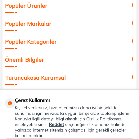
Popüler Ürünler
değer katmak için bize katılın!
Popüler Markalar
Popüler Kategoriler
Önemli Bilgiler
Turuncukasa Kurumsal
Hızlı Erişim
Çerez Kullanımı
Kişisel verileriniz, hizmetlerimizin daha iyi bir şekilde
Uygulamalarımız
sunulması için mevzuata uygun bir şekilde toplanıp işlenir.
Konuyla ilgili detaylı bilgi almak için Gizlilik Politikamızı
inceleyebilirsiniz.
Reddet
seçeneğine tıklamanız halinde
yalnızca internet sitemizin çalışması için gerekli çerezler
Adres & İletişim
kullanılacaktır.