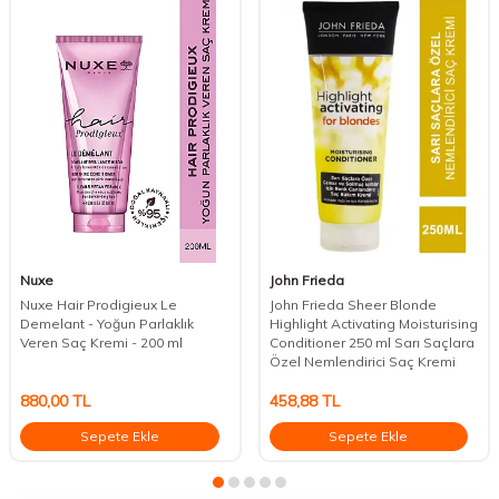
Nuxe
John Frieda
Nuxe Hair Prodigieux Le
John Frieda Sheer Blonde
Demelant - Yoğun Parlaklık
Highlight Activating Moisturising
Veren Saç Kremi - 200 ml
Conditioner 250 ml Sarı Saçlara
Özel Nemlendirici Saç Kremi
880,00
TL
458,88
TL
Sepete Ekle
Sepete Ekle