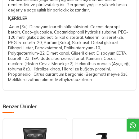
nemlendirir ve pürüzsüzleştirir. Bergamot yağı ise yüksek besin
değeriyle saça ışıltılı bir parlaklık kazandırır.
İÇERİKLER
Aqua [Su], Disodyum laureth sülfosüksinat, Cocamidopropil
betain, Coco-glucoside, Cocamidopropil hydroksisultaine, PEG-
120 metil glukoz dioleat, Glikol distearat, Gliserin, Gliseret-26,
PPG-5-ceteth-20, Parfüm [Koku], Sitrik asit, Deksil glukozit,
Dikaprilil eter, Fenoksietanol, Polikuaternyum-10,
Polyquaternium-22, Dimetikonol, Gliseril oleat, Disodyum EDTA,
Laureth-23, TEA-dodesilbenzensülfonat, Kumarin, Cocos
nucifera (Histan Cevizi Menekşe 2), Helianthus annuus (Ayçiçeği)
tohumu özü, Hidrolize kinoa, Hidrolize buğday proteini,
Propanediol, Citrus aurantium bergamia (Bergamot) meyve özü,
Metilkloroizothiazolinon, Methylizotiazolinon.
DESTEK
Benzer Ürünler