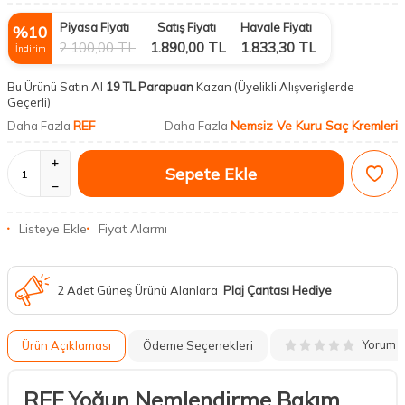
Piyasa Fiyatı
Satış Fiyatı
Havale Fiyatı
%
10
2.100,00
TL
1.890,00
TL
1.833,30
TL
İndirim
Bu Ürünü Satın Al
19 TL Parapuan
Kazan
(Üyelikli Alışverişlerde
Geçerli)
REF
Nemsiz Ve Kuru Saç Kremleri
Daha Fazla
Daha Fazla
Sepete Ekle
Listeye Ekle
Fiyat Alarmı
2 Adet Güneş Ürünü Alanlara
Plaj Çantası Hediye
Yorum
Ürün Açıklaması
Ödeme Seçenekleri
REF Yoğun Nemlendirme Bakım