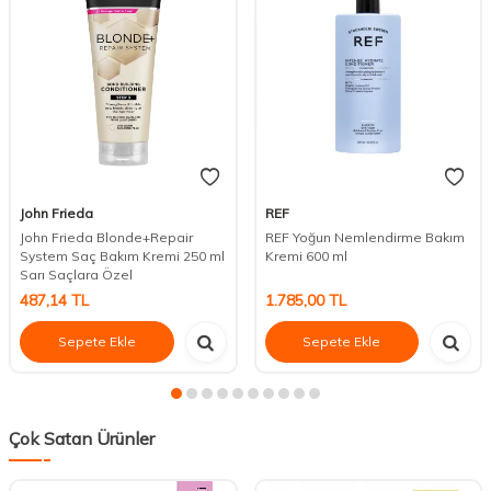
John Frieda
REF
John Frieda Blonde+Repair
REF Yoğun Nemlendirme Bakım
System Saç Bakım Kremi 250 ml
Kremi 600 ml
Sarı Saçlara Özel
487,14
TL
1.785,00
TL
Sepete Ekle
Sepete Ekle
Çok Satan Ürünler