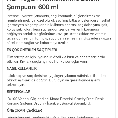
Şampuanı 600 ml
Intense Hydrate Şampuan, saçı korumak, güçlendirmek ve
nemlendirmek için özel olarak seçilmiş bitkisel özler içeren sülfat
içermeyen bir şampuandır. Kullanım sonrası saç daha yumuşak,
kolay şekil alan, besin açısından zengin ve renk koruması
sağlayan parlak bir görünüme kavuşur. Antioksidan ve vitamin
açısından zengin formülü, saça derinlemesine nüfuz ederek uzun
süreli nem sağlar ve kabarmayı azaltır.
EN ÇOK ÖNERİLEN SAÇ TİPLERİ
Tüm saç tipleri için uygundur, özellikle kuru ve cansız saçlarda
etkilidir. Kıvırcık saçlar için de harika sonuçlar verir.
NASIL KULLANILIR
Islak saç ve saç derisine uygulayın, yıkama rutininizin ilk adımı
olarak eşit şekilde dağıtın. Durulayın ve gerektiğinde işlemi
tekrarlayın.
SERTİFİKALAR
%100 Vegan, Güçlendirici Kinoa Proteini, Cruelty Free, Renk
Koruma Sistemi, Organik İçerikler, Sosyal Sorumluluk
ÖNE ÇIKAN İÇERİKLER
Hindistancevizi yağındaki yağ asitleri saçı derinlemesine