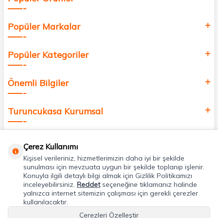
Popüler Markalar
Popüler Kategoriler
Önemli Bilgiler
Turuncukasa Kurumsal
Hızlı Erişim
Çerez Kullanımı
Kişisel verileriniz, hizmetlerimizin daha iyi bir şekilde
Uygulamalarımız
sunulması için mevzuata uygun bir şekilde toplanıp işlenir.
Konuyla ilgili detaylı bilgi almak için Gizlilik Politikamızı
inceleyebilirsiniz.
Reddet
seçeneğine tıklamanız halinde
yalnızca internet sitemizin çalışması için gerekli çerezler
Adres & İletişim
kullanılacaktır.
Çerezleri Özelleştir