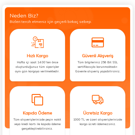
Neden Biz?
Bizleri tercih etmeniz için geçerli birkaç sebep.
Hızlı Kargo
Güvenli Alışveriş
Hafta içi saat 14:00’ten önce
Tüm bilgileriniz 256 Bit SSL
oluşturduğunuz tüm siparişler
sertifikasıyla korunmaktadır.
aynı gün kargoya verilmektedir.
Güvenle alışveriş yapabilirsiniz.
Kapıda Ödeme
Ücretsiz Kargo
Tüm alışverişlerinizde peşin nakit
1000 TL ve üzeri alışverişlerinizde
veya kredi kartı ile kapıda ödeme
kargo ücreti ödemezsiniz.
gerçekleştirebilirsiniz.