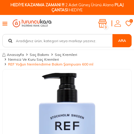
HEDİYE KAZANMA ZAMANI !!!
2 Adet Güneş Ürünü Alana
PLAJ
ÇANTASI
HEDİYE
0
0
ARA
Anasayfa
Saç Bakımı
Saç Kremleri
Nemsiz Ve Kuru Saç Kremleri
REF Yoğun Nemlendirme Bakım Şampuanı 600 ml