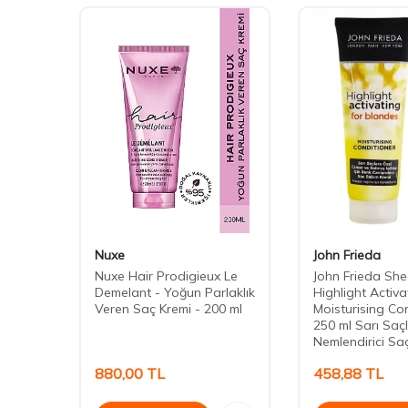
Nuxe
John Frieda
Nuxe Hair Prodigieux Le
John Frieda She
ci &
Demelant - Yoğun Parlaklık
Highlight Activa
remi
Veren Saç Kremi - 200 ml
Moisturising Co
250 ml Sarı Saç
Nemlendirici Sa
880,00
TL
458,88
TL