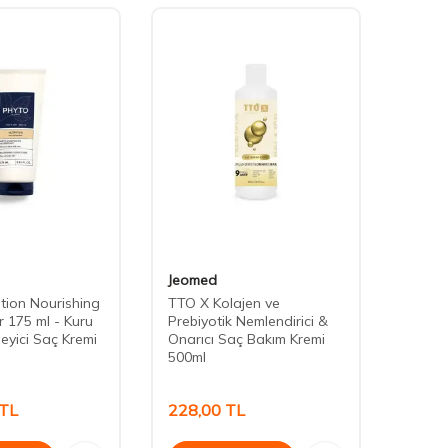
Jeomed
Nuxe
ition Nourishing
TTO X Kolajen ve
Nuxe 
r 175 ml - Kuru
Prebiyotik Nemlendirici &
Demel
eyici Saç Kremi
Onarıcı Saç Bakım Kremi
Veren
500ml
TL
228,00
TL
880,