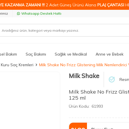
YE KAZANMA ZAMANI !!!
2 Adet Güneş Ürünü Alana
PLAJ ÇANTASI
H
rimiz
Whatsapp Destek Hattı
isel Bakım
Saç Bakımı
Sağlık ve Medikal
Anne ve Bebek
Kuru Saç Kremleri
Milk Shake No Frizz Glistening Milk Nemlendirici 
Milk Shake
Resmi
Milk Shake No Frizz Glis
125 ml
Ürün Kodu:
61993