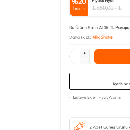
%
20
Piyasa Fiyatı
1.850,00
TL
İndirim
Bu Ürünü Satın Al
15 TL Parapu
Daha Fazla
Milk Shake
içerisin
Listeye Ekle
Fiyat Alarmı
2 Adet Güneş Ürünü