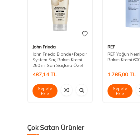
John Frieda
REF
rme
John Frieda Blonde+Repair
REF Yoğun Nem
 ml
System Saç Bakım Kremi
Bakım Kremi 600
250 ml Sarı Saçlara Özel
487,14
TL
1.785,00
TL
Sepete
Sepete
Ekle
Ekle
Çok Satan Ürünler