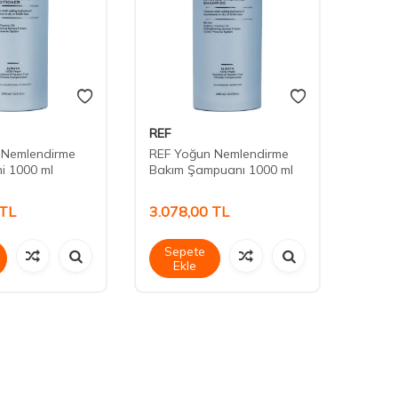
REF
REF
 Nemlendirme
REF Yoğun Nemlendirme
REF Y
i 1000 ml
Bakım Şampuanı 1000 ml
Bakım
TL
3.078,00
TL
621,
Sepete
Sep
Ekle
Ek