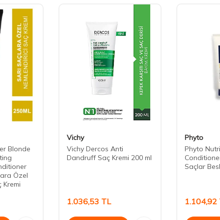
Vichy
Phyto
er Blonde
Vichy Dercos Anti
Phyto Nutr
ting
Dandruff Saç Kremi 200 ml
Conditione
nditioner
Saçlar Besl
lara Özel
ç Kremi
1.036,53
TL
1.104,92