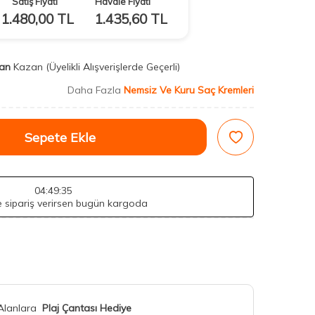
Satış Fiyatı
Havale Fiyatı
1.480,00
TL
1.435,60
TL
an
Kazan
(Üyelikli Alışverişlerde Geçerli)
Daha Fazla
Nemsiz Ve Kuru Saç Kremleri
Sepete Ekle
04
:49
:33
de sipariş verirsen bugün kargoda
 Alanlara
Plaj Çantası Hediye