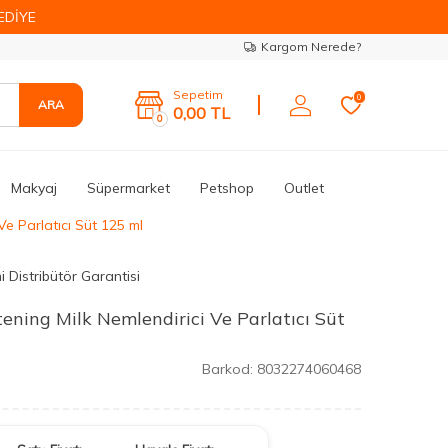
EDİYE
Kargom Nerede?
Sepetim
0
ARA
0,00
TL
0
Makyaj
Süpermarket
Petshop
Outlet
Ve Parlatıcı Süt 125 ml
 Distribütör Garantisi
tening Milk Nemlendirici Ve Parlatıcı Süt
Barkod:
8032274060468