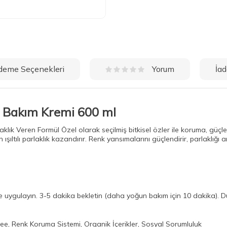
deme Seçenekleri
İad
Yorum
in Bakım Kremi 600 ml
klık Veren Formül Özel olarak seçilmiş bitkisel özler ile koruma, güçl
tılı parlaklık kazandırır. Renk yansımalarını güçlendirir, parlaklığı art
uygulayın. 3-5 dakika bekletin (daha yoğun bakım için 10 dakika). Du
ree, Renk Koruma Sistemi, Organik İçerikler, Sosyal Sorumluluk