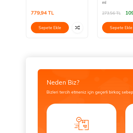
ml
779,94
TL
10
273,56
TL
Sepete Ekle
Sepete Ekle
Neden Biz?
Bizleri tercih etmeniz için geçerli birkaç sebep