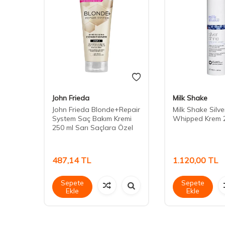
John Frieda
Milk Shake
r İçin
John Frieda Blonde+Repair
Milk Shake Silve
0 ml
System Saç Bakım Kremi
Whipped Krem 
250 ml Sarı Saçlara Özel
487,14
TL
1.120,00
TL
Sepete
Sepete
Ekle
Ekle