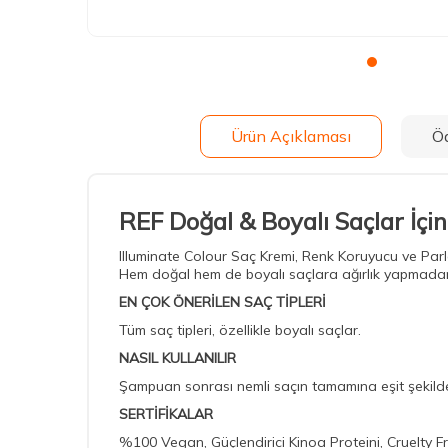
Ürün Açıklaması
Ö
REF Doğal & Boyalı Saçlar İç
Illuminate Colour Saç Kremi, Renk Koruyucu ve Parla
Hem doğal hem de boyalı saçlara ağırlık yapmadan ışıl
EN ÇOK ÖNERİLEN SAÇ TİPLERİ
Tüm saç tipleri, özellikle boyalı saçlar.
NASIL KULLANILIR
Şampuan sonrası nemli saçın tamamına eşit şekilde 
SERTİFİKALAR
%100 Vegan, Güçlendirici Kinoa Proteini, Cruelty F