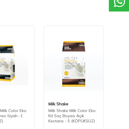
Milk Shake
Phyto
 Milk Color Eko
Milk Shake Milk Color Eko
Phyto
yası Siyah -1
Kit Saç Boyası Açık
Enhan
Z)
Kestane - 5 (KÖPÜKSÜZ)
Boyalı
Kremi