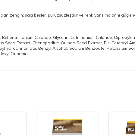
n zengin; saçı besler, pürüzsüzleştirir ve renk yansımalarını güçlendi
, Behentrimonium Chloride, Glycerin, Cetrimonium Chloride, Dipropyle
nuus Seed Extract, Chenopodium Quinoa Seed Extract, Bis-Cetearyl A
droxyhydrocinnamate, Benzyl Alcohol, Sodium Benzoate, Potassium Sorb
 Hexyl Cinnamal.