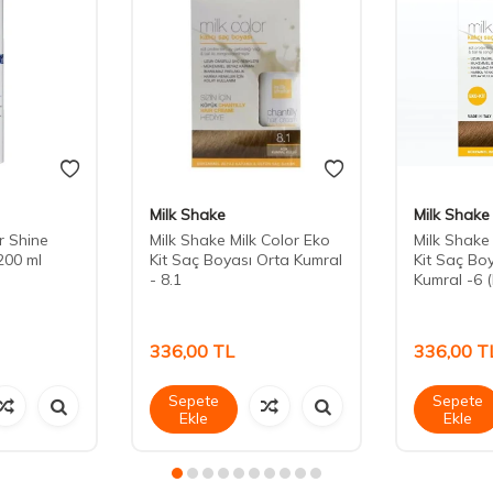
Milk Shake
Milk Shake
r Shine
Milk Shake Milk Color Eko
Milk Shake
200 ml
Kit Saç Boyası Orta Kumral
Kit Saç Bo
- 8.1
Kumral -6
336,00
TL
336,00
T
Sepete
Sepete
Ekle
Ekle