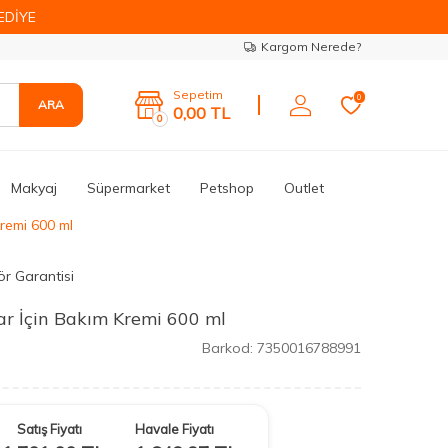
EDİYE
Kargom Nerede?
Sepetim
0
ARA
0,00
TL
0
Makyaj
Süpermarket
Petshop
Outlet
Kremi 600 ml
ör Garantisi
ar İçin Bakım Kremi 600 ml
Barkod:
7350016788991
Satış Fiyatı
Havale Fiyatı