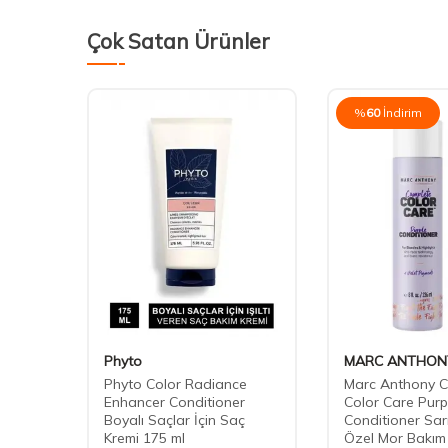
Çok Satan Ürünler
%
60
İndirim
Phyto
MARC ANTHON
r Eko
Phyto Color Radiance
Marc Anthony C
Enhancer Conditioner
Color Care Purp
SÜZ)
Boyalı Saçlar İçin Saç
Conditioner Sar
Kremi 175 ml
Özel Mor Bakım