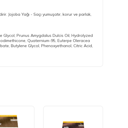
rir. Jojoba Yağı - Saçı yumuşatır, korur ve parlak,
ne Glycol, Prunus Amygdalus Dulcis Oil, Hydrolyzed
modimethicone, Quaternium-95, Euterpe Oleracea
ate, Butylene Glycol, Phenoxyethanol, Citric Acid,