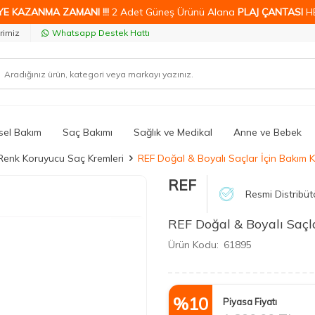
YE KAZANMA ZAMANI !!!
2 Adet Güneş Ürünü Alana
PLAJ ÇANTASI
H
rimiz
Whatsapp Destek Hattı
isel Bakım
Saç Bakımı
Sağlık ve Medikal
Anne ve Bebek
Renk Koruyucu Saç Kremleri
REF Doğal & Boyalı Saçlar İçin Bakım 
REF
Resmi Distribüt
REF Doğal & Boyalı Saçl
Ürün Kodu:
61895
%
10
Piyasa Fiyatı