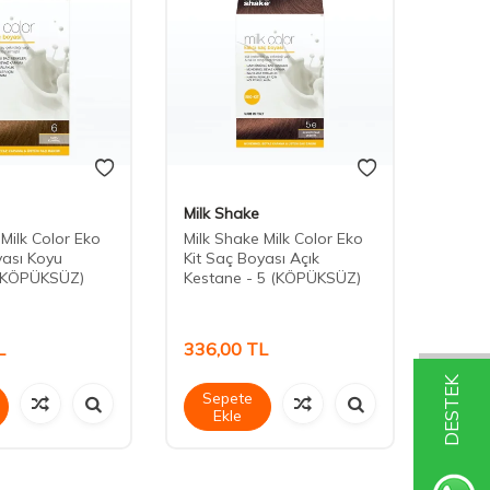
Milk Shake
Milk 
 Milk Color Eko
Milk Shake Milk Color Eko
Milk S
yası Koyu
Kit Saç Boyası Açık
Kit S
 (KÖPÜKSÜZ)
Kestane - 5 (KÖPÜKSÜZ)
Kesta
L
336,00
TL
336,
DESTEK
Sepete
Sep
Ekle
Ek