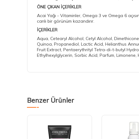
ÖNE ÇIKAN İÇERİKLER
Acai Yağı - Vitaminler, Omega 3 ve Omega 6 açısında
canlı bir görünüm kazandırır.
İÇERİKLER
Aqua, Cetearyl Alcohol, Cetyl Alcohol, Dimethicone
Quinoa, Propanediol, Lactic Acid, Helianthus An
Fruit Extract, Pentaerythrityl Tetra-di-t-butyl Hy
Ethylhexylglycerin, Sorbic Acid, Parfum, Limonene,
Benzer Ürünler