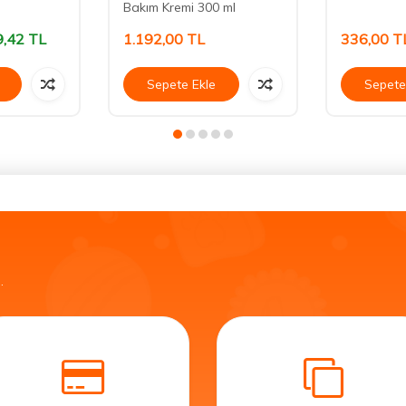
Bakım Kremi 300 ml
9,42
TL
1.192,00
TL
336,00
T
Sepete Ekle
Sepete
.