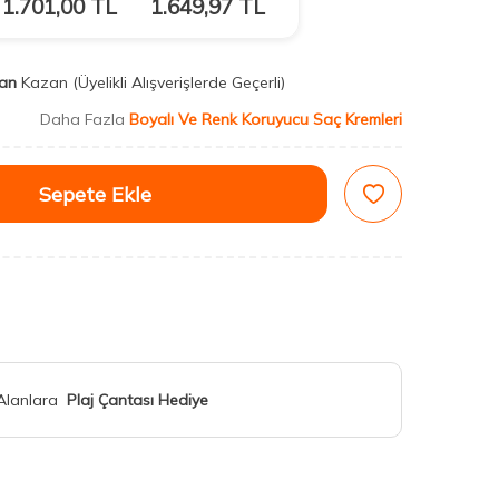
1.701,00
TL
1.649,97
TL
an
Kazan
(Üyelikli Alışverişlerde Geçerli)
Daha Fazla
Boyalı Ve Renk Koruyucu Saç Kremleri
Sepete Ekle
 Alanlara
Plaj Çantası Hediye