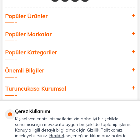
Sağlık, güzellik ve iyi yaşam için aradığınız her şey burada!
Siz de kendinizi yenilemek, sağlığınızı desteklemek ve güzelliğinize
Popüler Ürünler
değer katmak için bize katılın!
Popüler Markalar
Popüler Kategoriler
Önemli Bilgiler
Turuncukasa Kurumsal
Hızlı Erişim
Çerez Kullanımı
Kişisel verileriniz, hizmetlerimizin daha iyi bir şekilde
Uygulamalarımız
sunulması için mevzuata uygun bir şekilde toplanıp işlenir.
Konuyla ilgili detaylı bilgi almak için Gizlilik Politikamızı
inceleyebilirsiniz.
Reddet
seçeneğine tıklamanız halinde