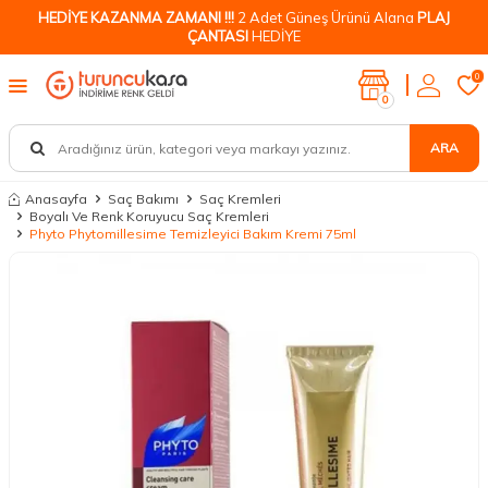
HEDİYE KAZANMA ZAMANI !!!
2 Adet Güneş Ürünü Alana
PLAJ
ÇANTASI
HEDİYE
0
0
ARA
Anasayfa
Saç Bakımı
Saç Kremleri
Boyalı Ve Renk Koruyucu Saç Kremleri
​Phyto Phytomillesime Temizleyici Bakım Kremi 75ml