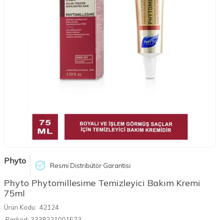
Phyto
Resmi Distribütör Garantisi
​Phyto Phytomillesime Temizleyici Bakım Kremi
75ml
Ürün Kodu:
42124
Barkod:
3338221001573