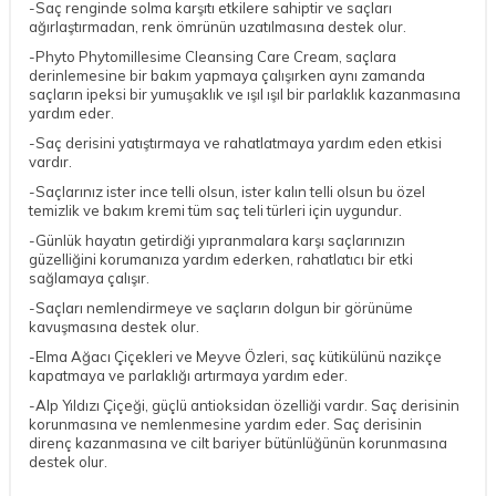
-Saç renginde solma karşıtı etkilere sahiptir ve saçları
ağırlaştırmadan, renk ömrünün uzatılmasına destek olur.
-Phyto Phytomillesime Cleansing Care Cream, saçlara
derinlemesine bir bakım yapmaya çalışırken aynı zamanda
saçların ipeksi bir yumuşaklık ve ışıl ışıl bir parlaklık kazanmasına
yardım eder.
-Saç derisini yatıştırmaya ve rahatlatmaya yardım eden etkisi
vardır.
-Saçlarınız ister ince telli olsun, ister kalın telli olsun bu özel
temizlik ve bakım kremi tüm saç teli türleri için uygundur.
-Günlük hayatın getirdiği yıpranmalara karşı saçlarınızın
güzelliğini korumanıza yardım ederken, rahatlatıcı bir etki
sağlamaya çalışır.
-Saçları nemlendirmeye ve saçların dolgun bir görünüme
kavuşmasına destek olur.
-Elma Ağacı Çiçekleri ve Meyve Özleri, saç kütikülünü nazikçe
kapatmaya ve parlaklığı artırmaya yardım eder.
-Alp Yıldızı Çiçeği, güçlü antioksidan özelliği vardır. Saç derisinin
korunmasına ve nemlenmesine yardım eder. Saç derisinin
direnç kazanmasına ve cilt bariyer bütünlüğünün korunmasına
destek olur.