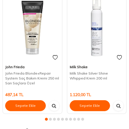
John Frieda
Milk Shake
John Frieda Blonde+Repair
Milk Shake Silver Shine
System Saç Bakım Kremi 250 ml
Whipped Krem 200 ml
Sarı Saçlara Özel
487,14
TL
1.120,00
TL
Sepete Ekle
Sepete Ekle