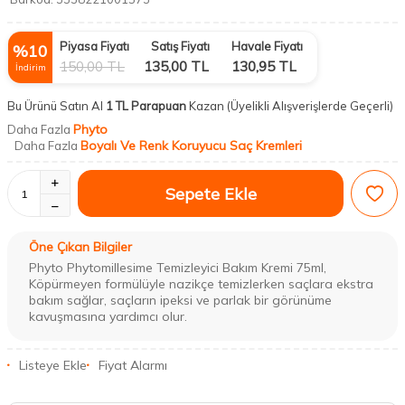
Piyasa Fiyatı
Satış Fiyatı
Havale Fiyatı
%
10
150,00
TL
135,00
TL
130,95
TL
İndirim
Bu Ürünü Satın Al
1 TL Parapuan
Kazan
(Üyelikli Alışverişlerde Geçerli)
Phyto
Daha Fazla
Boyalı Ve Renk Koruyucu Saç Kremleri
Daha Fazla
Sepete Ekle
Öne Çıkan Bilgiler
​Phyto Phytomillesime Temizleyici Bakım Kremi 75ml,
Köpürmeyen formülüyle nazikçe temizlerken saçlara ekstra
bakım sağlar, saçların ipeksi ve parlak bir görünüme
kavuşmasına yardımcı olur.
Listeye Ekle
Fiyat Alarmı