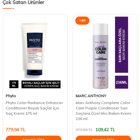
Çok Satan Ürünler
%
60
Phyto
MARC ANTHONY
Phyto Color Radiance Enhancer
Marc Anthony Complete Color
Conditioner Boyalı Saçlar İçin
Care Purple Conditioner Sarı
Saç Kremi 175 ml
Saçlara Özel Mor Bakım Kremi
236 ml
779,94
TL
109,42
TL
273,56
TL
Sepete Ekle
Sepete Ekle