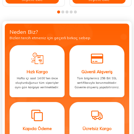
Neden Biz?
Bizleri tercih etmeniz için geçerli birkaç sebep.
Hızlı Kargo
Güvenli Alışveriş
Hafta içi saat 14:00’ten önce
Tüm bilgileriniz 256 Bit SSL
oluşturduğunuz tüm siparişler
sertifikasıyla korunmaktadır.
aynı gün kargoya verilmektedir.
Güvenle alışveriş yapabilirsiniz.
Kapıda Ödeme
Ücretsiz Kargo