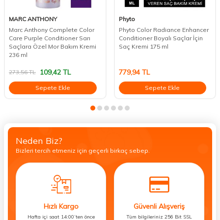
MARC ANTHONY
Phyto
Marc Anthony Complete Color
Phyto Color Radiance Enhancer
Care Purple Conditioner Sarı
Conditioner Boyalı Saçlar İçin
Saçlara Özel Mor Bakım Kremi
Saç Kremi 175 ml
236 ml
109,42
TL
779,94
TL
273,56
TL
Sepete Ekle
Sepete Ekle
Neden Biz?
Bizleri tercih etmeniz için geçerli birkaç sebep.
Hızlı Kargo
Güvenli Alışveriş
Hafta içi saat 14:00’ten önce
Tüm bilgileriniz 256 Bit SSL