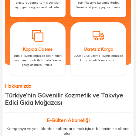
oluşturduğunuz tüm siparişler
sertifikasıyla korunmaktadır.
aynı gün kargoya verilmektedir.
Güvenle alışveriş yapabilirsiniz.
Kapıda Ödeme
Ücretsiz Kargo
Tüm alışverişlerinizde peşin nakit
1000 TL ve üzeri alışverişlerinizde
veya kredi kartı ile kapıda ödeme
kargo ücreti ödemezsiniz.
gerçekleştirebilirsiniz.
Hakkımızda
Türkiye’nin Güvenilir Kozmetik ve Takviye
Edici Gıda Mağazası
Güzellik, sağlık ve iyi hissetmek herkesin hakkı! Biz de bu vizyonla, hem
kişisel bakım hem de takviye edici gıda ürünlerini sizlerle
E-Bülten Aboneliği
buluşturuyoruz. Artık mağaza mağaza dolaşmanıza gerek yok;
Kampanya ve yeniliklerden haberdar olmak için e-bültenimize abone
ihtiyacınız olan her şeyi tek bir çatı altında topluyor ve kapınıza kadar
olun!