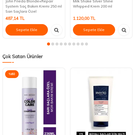
John Frieda Blonde+Repair
Milk Shake Silver Shine
System Saç Bakım Kremi 250 ml
Whipped Krem 200 ml
Sarı Saçlara Özel
487,14
TL
1.120,00
TL
Sepete Ekle
Sepete Ekle
Çok Satan Ürünler
%
60