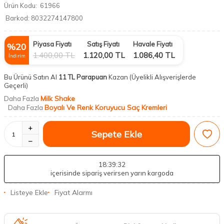
Ürün Kodu:
61966
Barkod:
8032274147800
Piyasa Fiyatı
Satış Fiyatı
Havale Fiyatı
%
20
1.400,00
TL
1.120,00
TL
1.086,40
TL
İndirim
Bu Ürünü Satın Al
11 TL Parapuan
Kazan
(Üyelikli Alışverişlerde
Geçerli)
Milk Shake
Daha Fazla
Boyalı Ve Renk Koruyucu Saç Kremleri
Daha Fazla
Sepete Ekle
18
:39
:32
içerisinde sipariş verirsen yarın kargoda
Listeye Ekle
Fiyat Alarmı