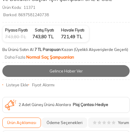
Ürün Kodu:
11371
Barkod:
8697581240738
Piyasa Fiyatı
Satış Fiyatı
Havale Fiyatı
743,80
TL
743,80
TL
721,49
TL
Bu Ürünü Satın Al
7 TL Parapuan
Kazan
(Üyelikli Alışverişlerde Geçerli)
Normal Saç Şampuanları
Daha Fazla
Gelince Haber Ver
Listeye Ekle
Fiyat Alarmı
2 Adet Güneş Ürünü Alanlara
Plaj Çantası Hediye
Yorum
Ürün Açıklaması
Ödeme Seçenekleri