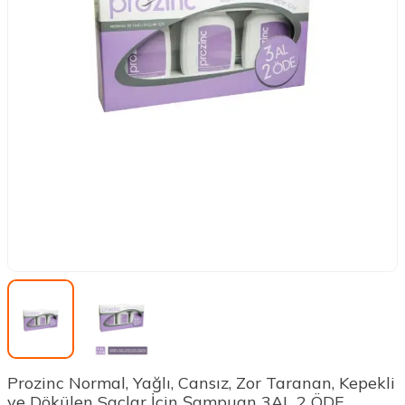
Prozinc Normal, Yağlı, Cansız, Zor Taranan, Kepekli
ve Dökülen Saçlar İçin Şampuan 3AL 2 ÖDE