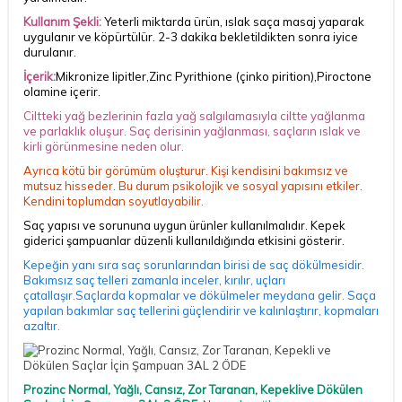
Kullanım Şekli:
Yeterli miktarda ürün, ıslak saça masaj yaparak
uygulanır ve köpürtülür. 2-3 dakika bekletildikten sonra iyice
durulanır.
İçerik:
Mikronize lipitler,Zinc Pyrithione (çinko pirition),Piroctone
olamine içerir.
Ciltteki yağ bezlerinin fazla yağ salgılamasıyla ciltte yağlanma
ve parlaklık oluşur. Saç derisinin yağlanması, saçların ıslak ve
kirli görünmesine neden olur.
Ayrıca kötü bir görümüm oluşturur. Kişi kendisini bakımsız ve
mutsuz hisseder. Bu durum psikolojik ve sosyal yapısını etkiler.
Kendini toplumdan soyutlayabilir.
Saç yapısı ve sorununa uygun ürünler kullanılmalıdır. Kepek
giderici şampuanlar düzenli kullanıldığında etkisini gösterir.
Kepeğin yanı sıra saç sorunlarından birisi de saç dökülmesidir.
Bakımsız saç telleri zamanla inceler, kırılır, uçları
çatallaşır.Saçlarda kopmalar ve dökülmeler meydana gelir. Saça
yapılan bakımlar saç tellerini güçlendirir ve kalınlaştırır, kopmaları
azaltır.
Prozinc Normal, Yağlı, Cansız, Zor Taranan,
Kepekli
ve Dökülen