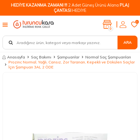
HEDİYE KAZANMA ZAMANI !!!
2 Adet Güneş Ürünü Alana
PLAJ
ÇANTASI
HEDİYE
0
0
ARA
Anasayfa
Saç Bakımı
Şampuanlar
Normal Saç Şampuanları
Prozinc Normal, Yağlı, Cansız, Zor Taranan, Kepekli ve Dökülen Saçlar
İçin Şampuan 3AL 2 ÖDE