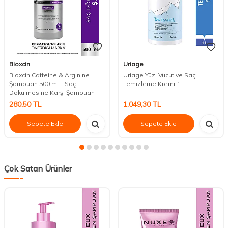
Bioxcin
Uriage
Bioxcin Caffeine & Arginine
Uriage Yüz, Vücut ve Saç
Şampuan 500 ml – Saç
Temizleme Kremi 1L
Dökülmesine Karşı Şampuan
280,50
TL
1.049,30
TL
Sepete Ekle
Sepete Ekle
Çok Satan Ürünler