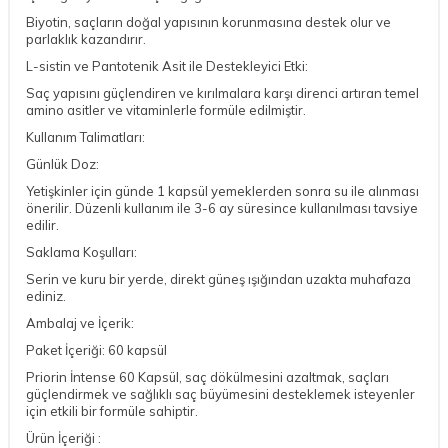
Biyotin, saçların doğal yapısının korunmasına destek olur ve
parlaklık kazandırır.
L-sistin ve Pantotenik Asit ile Destekleyici Etki:
Saç yapısını güçlendiren ve kırılmalara karşı direnci artıran temel
amino asitler ve vitaminlerle formüle edilmiştir.
Kullanım Talimatları:
Günlük Doz:
Yetişkinler için günde 1 kapsül yemeklerden sonra su ile alınması
önerilir. Düzenli kullanım ile 3-6 ay süresince kullanılması tavsiye
edilir.
Saklama Koşulları:
Serin ve kuru bir yerde, direkt güneş ışığından uzakta muhafaza
ediniz.
Ambalaj ve İçerik:
Paket İçeriği: 60 kapsül
Priorin İntense 60 Kapsül, saç dökülmesini azaltmak, saçları
güçlendirmek ve sağlıklı saç büyümesini desteklemek isteyenler
için etkili bir formüle sahiptir.
Ürün İçeriği :