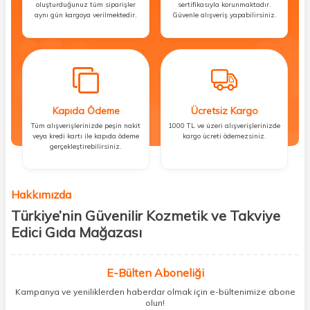
oluşturduğunuz tüm siparişler
sertifikasıyla korunmaktadır.
aynı gün kargoya verilmektedir.
Güvenle alışveriş yapabilirsiniz.
Kapıda Ödeme
Ücretsiz Kargo
Tüm alışverişlerinizde peşin nakit
1000 TL ve üzeri alışverişlerinizde
veya kredi kartı ile kapıda ödeme
kargo ücreti ödemezsiniz.
gerçekleştirebilirsiniz.
Hakkımızda
Türkiye’nin Güvenilir Kozmetik ve Takviye
Edici Gıda Mağazası
Güzellik, sağlık ve iyi hissetmek herkesin hakkı! Biz de bu vizyonla, hem
kişisel bakım hem de takviye edici gıda ürünlerini sizlerle
E-Bülten Aboneliği
buluşturuyoruz. Artık mağaza mağaza dolaşmanıza gerek yok;
Kampanya ve yeniliklerden haberdar olmak için e-bültenimize abone
ihtiyacınız olan her şeyi tek bir çatı altında topluyor ve kapınıza kadar
olun!
güvenle ulaştırıyoruz.