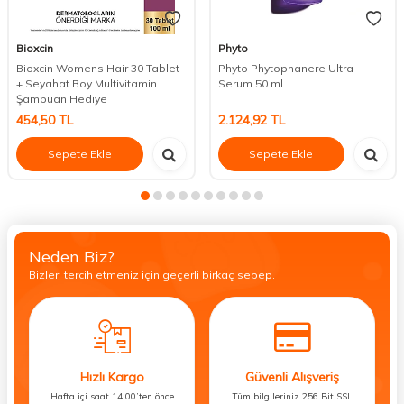
Bioxcin
Phyto
Bioxcin Womens Hair 30 Tablet
Phyto Phytophanere Ultra
+ Seyahat Boy Multivitamin
Serum 50 ml
Şampuan Hediye
454,50
TL
2.124,92
TL
Sepete Ekle
Sepete Ekle
Neden Biz?
Bizleri tercih etmeniz için geçerli birkaç sebep.
Hızlı Kargo
Güvenli Alışveriş
Hafta içi saat 14:00’ten önce
Tüm bilgileriniz 256 Bit SSL