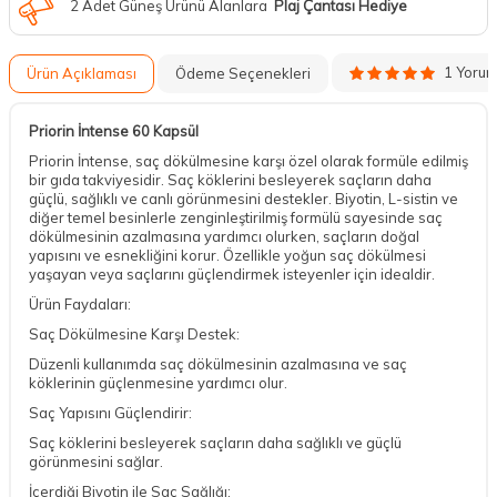
2 Adet Güneş Ürünü Alanlara
Plaj Çantası Hediye
1 Yoru
Ürün Açıklaması
Ödeme Seçenekleri
Priorin İntense 60 Kapsül
Priorin İntense, saç dökülmesine karşı özel olarak formüle edilmiş
bir gıda takviyesidir. Saç köklerini besleyerek saçların daha
güçlü, sağlıklı ve canlı görünmesini destekler. Biyotin, L-sistin ve
diğer temel besinlerle zenginleştirilmiş formülü sayesinde saç
dökülmesinin azalmasına yardımcı olurken, saçların doğal
yapısını ve esnekliğini korur. Özellikle yoğun saç dökülmesi
yaşayan veya saçlarını güçlendirmek isteyenler için idealdir.
Ürün Faydaları:
Saç Dökülmesine Karşı Destek:
Düzenli kullanımda saç dökülmesinin azalmasına ve saç
köklerinin güçlenmesine yardımcı olur.
Saç Yapısını Güçlendirir:
Saç köklerini besleyerek saçların daha sağlıklı ve güçlü
görünmesini sağlar.
İçerdiği Biyotin ile Saç Sağlığı: