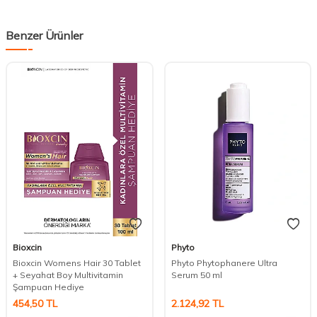
Benzer Ürünler
Bioxcin
Phyto
Bioxcin Womens Hair 30 Tablet
Phyto Phytophanere Ultra
+ Seyahat Boy Multivitamin
Serum 50 ml
Şampuan Hediye
454,50
TL
2.124,92
TL