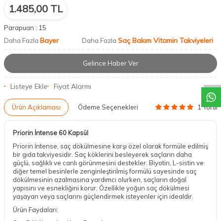
1.485,00
TL
Parapuan :
15
Bayer
Saç Bakım Vitamin Takviyeleri
Daha Fazla
Daha Fazla
DESTEK
Gelince Haber Ver
Listeye Ekle
Fiyat Alarmı
1 Yoru
Ürün Açıklaması
Ödeme Seçenekleri
Priorin İntense 60 Kapsül
Priorin İntense, saç dökülmesine karşı özel olarak formüle edilmiş
bir gıda takviyesidir. Saç köklerini besleyerek saçların daha
güçlü, sağlıklı ve canlı görünmesini destekler. Biyotin, L-sistin ve
diğer temel besinlerle zenginleştirilmiş formülü sayesinde saç
dökülmesinin azalmasına yardımcı olurken, saçların doğal
yapısını ve esnekliğini korur. Özellikle yoğun saç dökülmesi
yaşayan veya saçlarını güçlendirmek isteyenler için idealdir.
Ürün Faydaları: