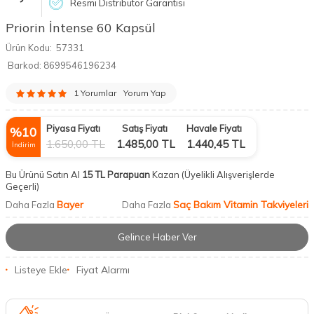
Resmi Distribütör Garantisi
Priorin İntense 60 Kapsül
Ürün Kodu:
57331
Barkod:
8699546196234
1 Yorumlar
Yorum Yap
Piyasa Fiyatı
Satış Fiyatı
Havale Fiyatı
%
10
1.650,00
TL
1.485,00
TL
1.440,45
TL
İndirim
Bu Ürünü Satın Al
15 TL Parapuan
Kazan
(Üyelikli Alışverişlerde
Geçerli)
Bayer
Saç Bakım Vitamin Takviyeleri
Daha Fazla
Daha Fazla
Gelince Haber Ver
Listeye Ekle
Fiyat Alarmı