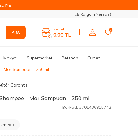
EDİYE
Kargom Nerede?
Sepetim
0
ARA
0,00
TL
0
Makyaj
Süpermarket
Petshop
Outlet
 - Mor Şampuan - 250 ml
bütör Garantisi
 Shampoo - Mor Şampuan - 250 ml
Barkod:
3701436915742
rum Yap