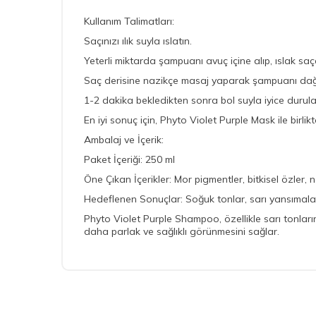
Kullanım Talimatları:
Saçınızı ılık suyla ıslatın.
Yeterli miktarda şampuanı avuç içine alıp, ıslak sa
Saç derisine nazikçe masaj yaparak şampuanı dağı
1-2 dakika bekledikten sonra bol suyla iyice durula
En iyi sonuç için, Phyto Violet Purple Mask ile birlikte
Ambalaj ve İçerik:
Paket İçeriği: 250 ml
Öne Çıkan İçerikler: Mor pigmentler, bitkisel özler, n
Hedeflenen Sonuçlar: Soğuk tonlar, sarı yansımalar
Phyto Violet Purple Shampoo, özellikle sarı tonlar
daha parlak ve sağlıklı görünmesini sağlar.