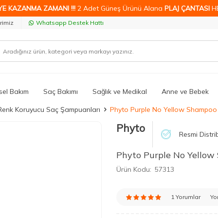
YE KAZANMA ZAMANI !!!
2 Adet Güneş Ürünü Alana
PLAJ ÇANTASI
H
rimiz
Whatsapp Destek Hattı
isel Bakım
Saç Bakımı
Sağlık ve Medikal
Anne ve Bebek
 Renk Koruyucu Saç Şampuanları
Phyto Purple No Yellow Shampoo
Phyto
Resmi Distri
Phyto Purple No Yellow
Ürün Kodu:
57313
1 Yorumlar
Yo