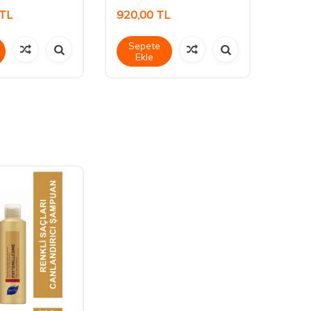
TL
920,00
TL
594,
Sepete
Sep
Ekle
Ek