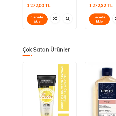
1.272,00
TL
1.272,32
TL
Sepete
Sepete
Ekle
Ekle
Çok Satan Ürünler