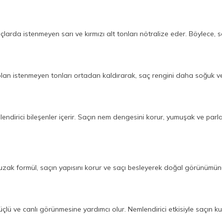
açlarda istenmeyen sarı ve kırmızı alt tonları nötralize eder. Böylece, 
lan istenmeyen tonları ortadan kaldırarak, saç rengini daha soğuk ve 
lendirici bileşenler içerir. Saçın nem dengesini korur, yumuşak ve pa
 uzak formül, saçın yapısını korur ve saçı besleyerek doğal görünümünü
çlü ve canlı görünmesine yardımcı olur. Nemlendirici etkisiyle saçın kur