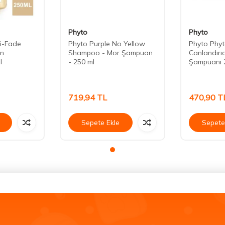
Phyto
Phyto
ti-Fade
Phyto Purple No Yellow
​Phyto Phy
in
Shampoo - Mor Şampuan
Canlandırı
l
- 250 ml
Şampuanı 
719,94
TL
470,90
T
Sepete Ekle
Sepete