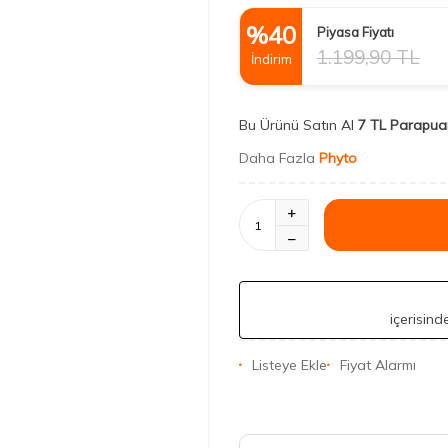
%
40
Piyasa Fiyatı
1.199,90
TL
İndirim
Bu Ürünü Satın Al
7 TL Parapua
Daha Fazla
Phyto
içerisin
Listeye Ekle
Fiyat Alarmı