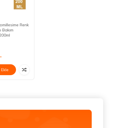
tomillesime Renk
cı Bakım
200ml
L
 Ekle