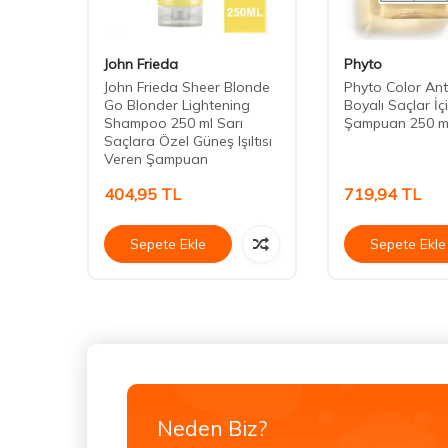
John Frieda
Phyto
John Frieda Sheer Blonde
Phyto Color An
Go Blonder Lightening
Boyalı Saçlar İç
Shampoo 250 ml Sarı
Şampuan 250 m
Saçlara Özel Güneş Işıltısı
Veren Şampuan
404,95
TL
719,94
TL
Sepete Ekle
Sepete Ekle
Neden Biz?