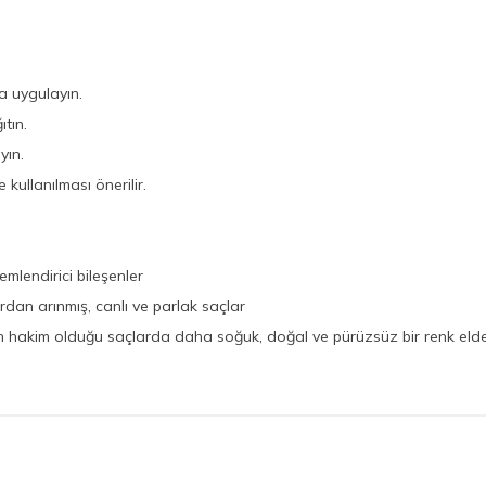
ça uygulayın.
tın.
yın.
 kullanılması önerilir.
emlendirici bileşenler
dan arınmış, canlı ve parlak saçlar
ın hakim olduğu saçlarda daha soğuk, doğal ve pürüzsüz bir renk elde 