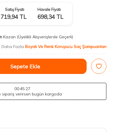
Satış Fiyatı
Havale Fiyatı
719,94
TL
698,34
TL
n
Kazan
(Üyelikli Alışverişlerde Geçerli)
Daha Fazla
Boyalı Ve Renk Koruyucu Saç Şampuanları
Sepete Ekle
00
:45
:26
de sipariş verirsen bugün kargoda