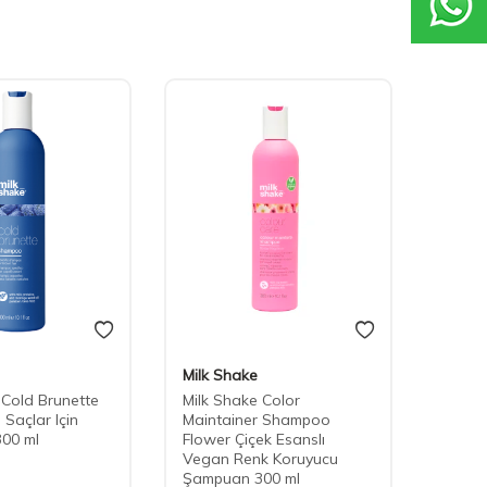
Milk Shake
REF
 Cold Brunette
Milk Shake Color
REF D
Saçlar Için
Maintainer Shampoo
İçin A
00 ml
Flower Çiçek Esanslı
100 m
Vegan Renk Koruyucu
Şampuan 300 ml